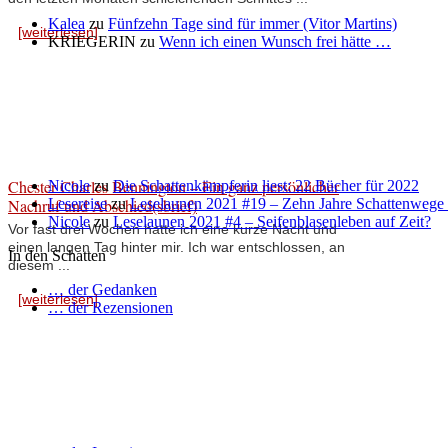
Kalea
zu
Fünfzehn Tage sind für immer (Vitor Martins)
[weiterlesen]
KRIEGERIN
zu
Wenn ich einen Wunsch frei hätte …
Chester Charles Bennington – Ein ganz persönlicher
Nicole
zu
Die Schattenkämpferin liest: 22 Bücher für 2022
Nachruf und Abschied(sbrief)
Lesereise
zu
Leselaunen 2021 #19 – Zehn Jahre Schattenwege
Nicole
zu
Leselaunen 2021 #4 – Seifenblasenleben auf Zeit?
Vor fast drei Wochen hatte ich eine kurze Nacht und
einen langen Tag hinter mir. Ich war entschlossen, an
In den Schatten
diesem ...
… der Gedanken
[weiterlesen]
… der Rezensionen