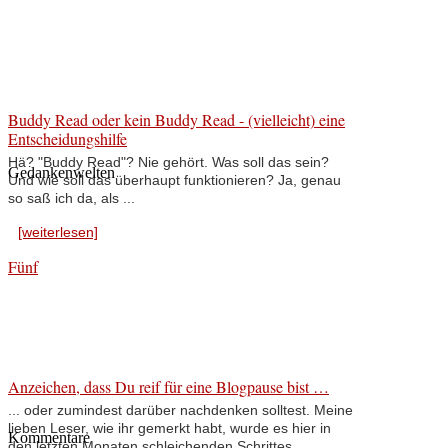
Buddy Read oder kein Buddy Read - (vielleicht) eine
Entscheidungshilfe
Hä? "Buddy Read"? Nie gehört. Was soll das sein?
Gedankenwelten
Und wie soll das überhaupt funktionieren? Ja, genau
so saß ich da, als ...
[weiterlesen]
Fünf
Anzeichen, dass Du reif für eine Blogpause bist …
... oder zumindest darüber nachdenken solltest. Meine
lieben Leser, wie ihr gemerkt habt, wurde es hier in
Kommentare
den letzten Monaten schleichenden Schrittes ...