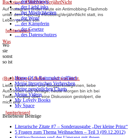
Backstage: #MobbingVerjährtNicht
… der Interviews
… der LiebLinks
Auf Instagram findet heute ein Antimobbing-Flashmob
… der Möglichkeiten
unter dem Hashtag #MobbingVerjährtNicht statt, ins
… der Wege
Leben gerufen von
… der Kämpferin
… der Gesetze
[weiterlesen]
… des Datenschutzes
Was
Wo
sie
sonst
so ist
(Buch)Blogger dürfen ... und was nicht.
Home Of A Rainmaker (offline)
Meine literarischen Verbrechen
Liebe LeserInnen und BloggerkollegInnen, liebe
Meine persönlichen Charts
AutorInnen und Verlage, heute Morgen bin ich bei
Meine Videos
Twitter zufällig über eine Diskussion gestolpert, die
My Lovely Books
mich erst ...
My Space
[weiterlesen]
Beliebteste Beiträge
Literarische Zitate #7 – Sonderausgabe „Der kleine Prinz“
5 Fragen zum Thema Weihnachten – Teil 3 (09.12.2012)
Enttäuschungen und der Umgang mit ihnen