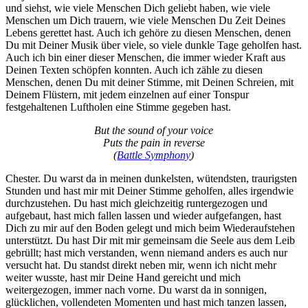
und siehst, wie viele Menschen Dich geliebt haben, wie viele
Menschen um Dich trauern, wie viele Menschen Du Zeit Deines
Lebens gerettet hast. Auch ich gehöre zu diesen Menschen, denen
Du mit Deiner Musik über viele, so viele dunkle Tage geholfen hast.
Auch ich bin einer dieser Menschen, die immer wieder Kraft aus
Deinen Texten schöpfen konnten. Auch ich zähle zu diesen
Menschen, denen Du mit deiner Stimme, mit Deinen Schreien, mit
Deinem Flüstern, mit jedem einzelnen auf einer Tonspur
festgehaltenen Luftholen eine Stimme gegeben hast.
But the sound of your voice
Puts the pain in reverse
(
Battle Symphony
)
Chester. Du warst da in meinen dunkelsten, wütendsten, traurigsten
Stunden und hast mir mit Deiner Stimme geholfen, alles irgendwie
durchzustehen. Du hast mich gleichzeitig runtergezogen und
aufgebaut, hast mich fallen lassen und wieder aufgefangen, hast
Dich zu mir auf den Boden gelegt und mich beim Wiederaufstehen
unterstützt. Du hast Dir mit mir gemeinsam die Seele aus dem Leib
gebrüllt; hast mich verstanden, wenn niemand anders es auch nur
versucht hat. Du standst direkt neben mir, wenn ich nicht mehr
weiter wusste, hast mir Deine Hand gereicht und mich
weitergezogen, immer nach vorne. Du warst da in sonnigen,
glücklichen, vollendeten Momenten und hast mich tanzen lassen,