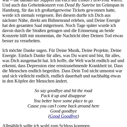
Und auch das Geheimkonzert von
Dead By Sunrise
im Grünspan in
Hamburg, für das ich großartigerweise Tickets gewonnen hatte,
werde ich niemals vergessen. Bei diesem durfte ich Dich aus
nächster Nähe, direkt am Bühnenrand erleben, und Deine Energie
hat den gesamten Saal mitgerissen. Noch Tage später wurde ich
davon durch die Straßen getragen und die Erinnerung an beide
Konzerte hilft mir momentan, die Nachricht über Deinen Tod etwas
besser zu verarbeiten.
Ich möchte Danke sagen. Für Deine Musik, Deine Projekte, Deine
Energie. Einfach Danke für alles, was Du warst und bist, für alles,
was Dich ausgemacht hat. Ich hoffe, die Welt wacht endlich auf und
erkennt, dass Depression eine ernstzunehmende Krankheit ist. Dass
die Menschen endlich begreifen. Dass Dein Tod nicht umsonst war
und sich vielleicht endlich, endlich dauerhaft und nachhaltig etwas
in den Köpfen der Menschen ändert.
So say goodbye and hit the road
Pack it up and disappear
You better have some place to go
Cause you can’t come back around here
Good goodbye
(
Good Goodbye
)
Allmählich sollte ich wohl zum Schluss kommen.