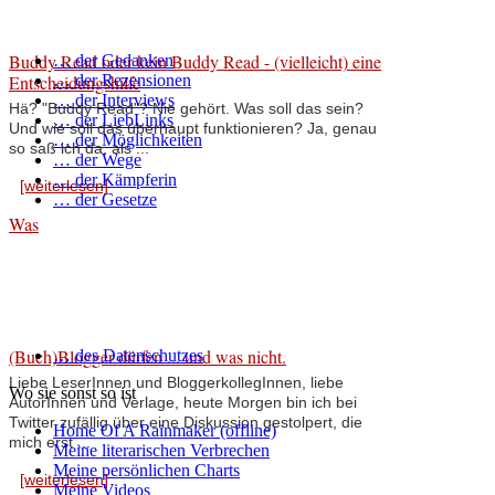
Buddy Read oder kein Buddy Read - (vielleicht) eine
… der Gedanken
Entscheidungshilfe
… der Rezensionen
… der Interviews
Hä? "Buddy Read"? Nie gehört. Was soll das sein?
… der LiebLinks
Und wie soll das überhaupt funktionieren? Ja, genau
… der Möglichkeiten
so saß ich da, als ...
… der Wege
… der Kämpferin
[weiterlesen]
… der Gesetze
Was
(Buch)Blogger dürfen ... und was nicht.
… des Datenschutzes
Liebe LeserInnen und BloggerkollegInnen, liebe
Wo sie sonst so ist
AutorInnen und Verlage, heute Morgen bin ich bei
Twitter zufällig über eine Diskussion gestolpert, die
Home Of A Rainmaker (offline)
mich erst ...
Meine literarischen Verbrechen
Meine persönlichen Charts
[weiterlesen]
Meine Videos