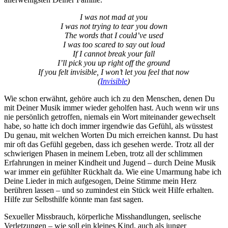
I was not mad at you
I was not trying to tear you down
The words that I could’ve used
I was too scared to say out loud
If I cannot break your fall
I’ll pick you up right off the ground
If you felt invisible, I won’t let you feel that now
(
Invisible
)
Wie schon erwähnt, gehöre auch ich zu den Menschen, denen Du
mit Deiner Musik immer wieder geholfen hast. Auch wenn wir uns
nie persönlich getroffen, niemals ein Wort miteinander gewechselt
habe, so hatte ich doch immer irgendwie das Gefühl, als wüsstest
Du genau, mit welchen Worten Du mich erreichen kannst. Du hast
mir oft das Gefühl gegeben, dass ich gesehen werde. Trotz all der
schwierigen Phasen in meinem Leben, trotz all der schlimmen
Erfahrungen in meiner Kindheit und Jugend – durch Deine Musik
war immer ein gefühlter Rückhalt da. Wie eine Umarmung habe ich
Deine Lieder in mich aufgesogen, Deine Stimme mein Herz
berühren lassen – und so zumindest ein Stück weit Hilfe erhalten.
Hilfe zur Selbsthilfe könnte man fast sagen.
Sexueller Missbrauch, körperliche Misshandlungen, seelische
Verletzungen – wie soll ein kleines Kind, auch als junger