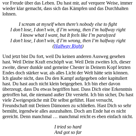
vor Freude über das Leben. Du hast mir, auf verquere Weise, immer
wieder klar gemacht, dass sich das Kämpfen und das Durchhalten
lohnen.
I scream at myself when there’s nobody else to fight
I don’t lose, I don’t win, if I’m wrong, then I’m halfway right
I know what I want, but It feels like I’m paralyzed
I don’t lose, I don’t win, if I’m wrong, then I’m halfway right
(
Halfway Right
)
Und jetzt bist Du fort, weil Du keinen anderen Ausweg gesehen
hast. Weil Deine Kraft erschöpft war. Weil Dein zweites Ich, dieser
zweite, dieser dunkle und gemeine Chester in Deinem Kopf letzten
Endes doch stärker war, als alles Licht der Welt hätte sein können.
Ich glaube nicht, dass Du den Kampf aufgegeben oder kapituliert
hast. Du hast auch nicht klein beigegeben. Ich bin eher davon
überzeugt, dass Du etwas begriffen hast. Dass Dich eine Erkenntnis
getroffen hat, die niemand außer Dir versteht. Ich bin sicher, Du hast
viele Zweigespräche mit Dir selbst geführt. Hast versucht,
Freundschaft mit Deinen Dämonen zu schließen. Hast Dich so sehr
bemüht, irgendwie alles auszuhalten. Doch am Ende hat es nicht
gereicht. Denn manchmal … manchmal reicht es eben einfach nicht.
I tried so hard
And got so far