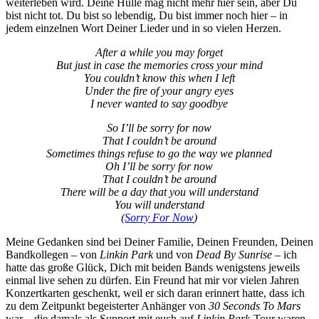
weiterleben wird. Deine Hülle mag nicht mehr hier sein, aber Du
bist nicht tot. Du bist so lebendig, Du bist immer noch hier – in
jedem einzelnen Wort Deiner Lieder und in so vielen Herzen.
After a while you may forget
But just in case the memories cross your mind
You couldn’t know this when I left
Under the fire of your angry eyes
I never wanted to say goodbye
So I’ll be sorry for now
That I couldn’t be around
Sometimes things refuse to go the way we planned
Oh I’ll be sorry for now
That I couldn’t be around
There will be a day that you will understand
You will understand
(
Sorry For Now
)
Meine Gedanken sind bei Deiner Familie, Deinen Freunden, Deinen
Bandkollegen – von
Linkin Park
und von
Dead By Sunrise
– ich
hatte das große Glück, Dich mit beiden Bands wenigstens jeweils
einmal live sehen zu dürfen. Ein Freund hat mir vor vielen Jahren
Konzertkarten geschenkt, weil er sich daran erinnert hatte, dass ich
zu dem Zeitpunkt begeisterter Anhänger von
30 Seconds To Mars
war – die damals als Support mit euch auf
Linkin Park
-Tour waren.