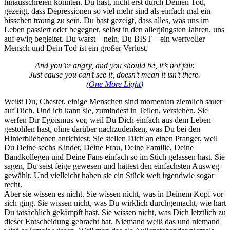
hinausschreien konnten. Du hast, nicht erst durch Deinen Tod,
gezeigt, dass Depressionen so viel mehr sind als einfach mal ein
bisschen traurig zu sein. Du hast gezeigt, dass alles, was uns im
Leben passiert oder begegnet, selbst in den allerjüngsten Jahren, uns
auf ewig begleitet. Du warst – nein, Du BIST – ein wertvoller
Mensch und Dein Tod ist ein großer Verlust.
And you’re angry, and you should be, it’s not fair.
Just cause you can’t see it, doesn’t mean it isn’t there.
(
One More Light
)
Weißt Du, Chester, einige Menschen sind momentan ziemlich sauer
auf Dich. Und ich kann sie, zumindest in Teilen, verstehen. Sie
werfen Dir Egoismus vor, weil Du Dich einfach aus dem Leben
gestohlen hast, ohne darüber nachzudenken, was Du bei den
Hinterbliebenen anrichtest. Sie stellen Dich an einen Pranger, weil
Du Deine sechs Kinder, Deine Frau, Deine Familie, Deine
Bandkollegen und Deine Fans einfach so im Stich gelassen hast. Sie
sagen, Du seist feige gewesen und hättest den einfachsten Ausweg
gewählt. Und vielleicht haben sie ein Stück weit irgendwie sogar
recht.
Aber sie wissen es nicht. Sie wissen nicht, was in Deinem Kopf vor
sich ging. Sie wissen nicht, was Du wirklich durchgemacht, wie hart
Du tatsächlich gekämpft hast. Sie wissen nicht, was Dich letztlich zu
dieser Entscheidung gebracht hat. Niemand weiß das und niemand