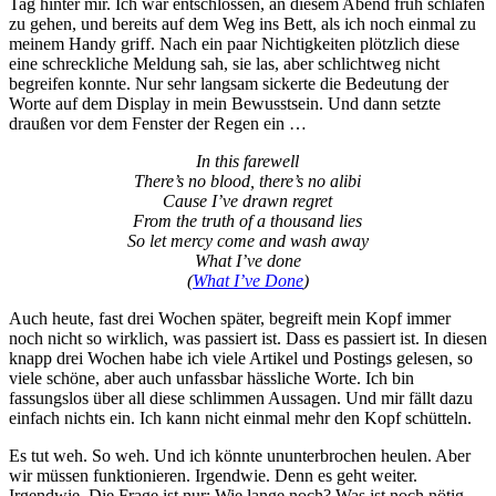
Tag hinter mir. Ich war entschlossen, an diesem Abend früh schlafen
zu gehen, und bereits auf dem Weg ins Bett, als ich noch einmal zu
meinem Handy griff. Nach ein paar Nichtigkeiten plötzlich diese
eine schreckliche Meldung sah, sie las, aber schlichtweg nicht
begreifen konnte. Nur sehr langsam sickerte die Bedeutung der
Worte auf dem Display in mein Bewusstsein. Und dann setzte
draußen vor dem Fenster der Regen ein …
In this farewell
There’s no blood, there’s no alibi
Cause I’ve drawn regret
From the truth of a thousand lies
So let mercy come and wash away
What I’ve done
(
What I’ve Done
)
Auch heute, fast drei Wochen später, begreift mein Kopf immer
noch nicht so wirklich, was passiert ist. Dass es passiert ist. In diesen
knapp drei Wochen habe ich viele Artikel und Postings gelesen, so
viele schöne, aber auch unfassbar hässliche Worte. Ich bin
fassungslos über all diese schlimmen Aussagen. Und mir fällt dazu
einfach nichts ein. Ich kann nicht einmal mehr den Kopf schütteln.
Es tut weh. So weh. Und ich könnte ununterbrochen heulen. Aber
wir müssen funktionieren. Irgendwie. Denn es geht weiter.
Irgendwie. Die Frage ist nur: Wie lange noch? Was ist noch nötig,