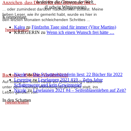
Anzeichen, dass Du reif für eine Blogpause bist …
bedeuten die Grenzen der Welt.
(Ludwig Wittgenstein)
... oder zumindest darüber nachdenken solltest. Meine
lieben Leser, wie ihr gemerkt habt, wurde es hier in
Kommentare
den letzten Monaten schleichenden Schrittes ...
Kalea
zu
Fünfzehn Tage sind für immer (Vitor Martins)
[weiterlesen]
KRIEGERIN
zu
Wenn ich einen Wunsch frei hätte …
Backstage: #MobbingVerjährtNicht
Nicole
zu
Die Schattenkämpferin liest: 22 Bücher für 2022
Lesereise
zu
Leselaunen 2021 #19 – Zehn Jahre
Auf Instagram findet heute ein Antimobbing-Flashmob
Schattenwege und kein Gewinnspiel
unter dem Hashtag #MobbingVerjährtNicht statt, ins
Nicole
zu
Leselaunen 2021 #4 – Seifenblasenleben auf Zeit?
Leben gerufen von
In den Schatten
[weiterlesen]