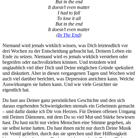
But in the end
It doesn’t even matter
I had to fall
To lose it all
But in the end
It doesn’t even matter
(
In The End
)
Niemand wird jemals wirklich wissen, was Dich letztendlich vor
drei Wochen zu der Entscheidung gebracht hat, Deinem Leben ein
Ende zu setzen. Niemand wird es jemals wirklich verstehen oder
begreifen oder nachvollziehen können. Und trotzdem wird
unglaublich viel über Dich und Deine möglichen Gründe spekuliert
und diskutiert. Aber in diesen vergangenen Tagen und Wochen wird
auch viel darüber berichtet, was Depression anrichten kann. Welche
Auswirkungen sie haben kann. Und wie viele Gesichter sie
eigentlich hat.
Du hast aus Deiner ganz persönlichen Geschichte und den sich
daraus ergebenden Schwierigkeiten niemals ein Geheimnis gemacht
– und dafür danke ich Dir von Herzen. Für Deinen offenen Umgang
mit Deinen Dämonen, mit dem Du so viel Mut und Stärke bewiesen
hast. Du hast nicht nur vielen Menschen eine Stimme gegeben, als
sie selbst keine hatten. Du hast ihnen nicht nur durch Deine Musik
ein Ventil geliefert, durch das sie sprechen und ihre Hilflosigkeit