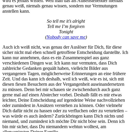
wird es jemals wissen. Weil man das als Außenstehender niemals
genau weiß, niemals genau wissen, sondern nur Vermutungen
anstellen kann.
So tell me it’s alright
Tell me I’m forgiven
Tonight
(
Nobody can save me
)
Auch ich weiß nicht, was genau der Auslöser für Dich, für diese
sicher nicht mal eben schnell getroffene Entscheidung darstellte. Ich
kann nur annehmen, dass es ein Zusammenspiel aus ganz
verschiedenen Dingen war. Ich kann nur vermuten, dass Dich
zahlreiche Gedanken gequält haben, vielleicht Bilder aus
vergangenen Tagen, möglicherweise Erinnerungen an eine frühere
Zeit. Und das kann ich deshalb, weil ich weiß, wie es ist, sich mit
diesen fiesen Besuchern aus der Vergangenheit auseinandersetzen
zu müssen. Denn bei mir schauen sie zwischendurch auch ganz
gerne mal auf einen Abstecher vorbei. Deshalb fällt es mir etwas
leichter, Deine Entscheidung auf irgendeine Weise nachvollziehen
oder zumindest in Ansätzen verstehen zu können. Oder vielmehr
Dich dafür nicht zu hassen oder zu verfluchen oder zu verurteilen –
was würde es auch ändern? Zurückbringen kann Dich nichts und
niemand, und zumindest ich möchte Dir nicht böse sein. Denn ich
bin mir sicher, dass Du niemandem wehtun wolltest, am
allerwenigsten Deiner Familie.