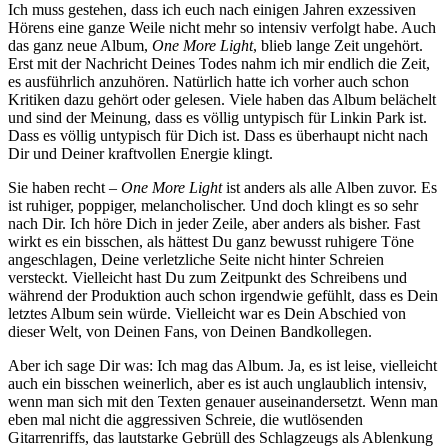
Ich muss gestehen, dass ich euch nach einigen Jahren exzessiven
Hörens eine ganze Weile nicht mehr so intensiv verfolgt habe. Auch
das ganz neue Album,
One More Light
, blieb lange Zeit ungehört.
Erst mit der Nachricht Deines Todes nahm ich mir endlich die Zeit,
es ausführlich anzuhören. Natürlich hatte ich vorher auch schon
Kritiken dazu gehört oder gelesen. Viele haben das Album belächelt
und sind der Meinung, dass es völlig untypisch für Linkin Park ist.
Dass es völlig untypisch für Dich ist. Dass es überhaupt nicht nach
Dir und Deiner kraftvollen Energie klingt.
Sie haben recht –
One More Light
ist anders als alle Alben zuvor. Es
ist ruhiger, poppiger, melancholischer. Und doch klingt es so sehr
nach Dir. Ich höre Dich in jeder Zeile, aber anders als bisher. Fast
wirkt es ein bisschen, als hättest Du ganz bewusst ruhigere Töne
angeschlagen, Deine verletzliche Seite nicht hinter Schreien
versteckt. Vielleicht hast Du zum Zeitpunkt des Schreibens und
während der Produktion auch schon irgendwie gefühlt, dass es Dein
letztes Album sein würde. Vielleicht war es Dein Abschied von
dieser Welt, von Deinen Fans, von Deinen Bandkollegen.
Aber ich sage Dir was: Ich mag das Album. Ja, es ist leise, vielleicht
auch ein bisschen weinerlich, aber es ist auch unglaublich intensiv,
wenn man sich mit den Texten genauer auseinandersetzt. Wenn man
eben mal nicht die aggressiven Schreie, die wutlösenden
Gitarrenriffs, das lautstarke Gebrüll des Schlagzeugs als Ablenkung