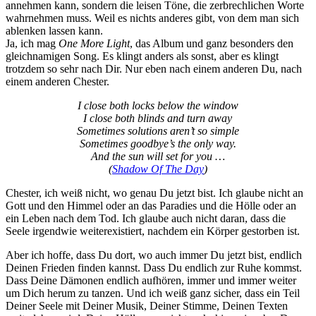
annehmen kann, sondern die leisen Töne, die zerbrechlichen Worte
wahrnehmen muss. Weil es nichts anderes gibt, von dem man sich
ablenken lassen kann.
Ja, ich mag
One More Light
, das Album und ganz besonders den
gleichnamigen Song. Es klingt anders als sonst, aber es klingt
trotzdem so sehr nach Dir. Nur eben nach einem anderen Du, nach
einem anderen Chester.
I close both locks below the window
I close both blinds and turn away
Sometimes solutions aren’t so simple
Sometimes goodbye’s the only way.
And the sun will set for you …
(
Shadow Of The Day
)
Chester, ich weiß nicht, wo genau Du jetzt bist. Ich glaube nicht an
Gott und den Himmel oder an das Paradies und die Hölle oder an
ein Leben nach dem Tod. Ich glaube auch nicht daran, dass die
Seele irgendwie weiterexistiert, nachdem ein Körper gestorben ist.
Aber ich hoffe, dass Du dort, wo auch immer Du jetzt bist, endlich
Deinen Frieden finden kannst. Dass Du endlich zur Ruhe kommst.
Dass Deine Dämonen endlich aufhören, immer und immer weiter
um Dich herum zu tanzen. Und ich weiß ganz sicher, dass ein Teil
Deiner Seele mit Deiner Musik, Deiner Stimme, Deinen Texten