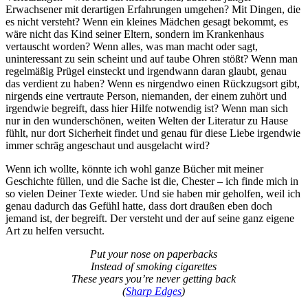
Erwachsener mit derartigen Erfahrungen umgehen? Mit Dingen, die
es nicht versteht? Wenn ein kleines Mädchen gesagt bekommt, es
wäre nicht das Kind seiner Eltern, sondern im Krankenhaus
vertauscht worden? Wenn alles, was man macht oder sagt,
uninteressant zu sein scheint und auf taube Ohren stößt? Wenn man
regelmäßig Prügel einsteckt und irgendwann daran glaubt, genau
das verdient zu haben? Wenn es nirgendwo einen Rückzugsort gibt,
nirgends eine vertraute Person, niemanden, der einem zuhört und
irgendwie begreift, dass hier Hilfe notwendig ist? Wenn man sich
nur in den wunderschönen, weiten Welten der Literatur zu Hause
fühlt, nur dort Sicherheit findet und genau für diese Liebe irgendwie
immer schräg angeschaut und ausgelacht wird?
Wenn ich wollte, könnte ich wohl ganze Bücher mit meiner
Geschichte füllen, und die Sache ist die, Chester – ich finde mich in
so vielen Deiner Texte wieder. Und sie haben mir geholfen, weil ich
genau dadurch das Gefühl hatte, dass dort draußen eben doch
jemand ist, der begreift. Der versteht und der auf seine ganz eigene
Art zu helfen versucht.
Put your nose on paperbacks
Instead of smoking cigarettes
These years you’re never getting back
(
Sharp Edges
)