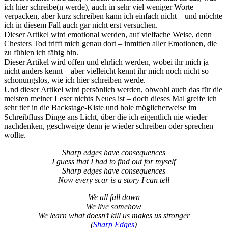
ich hier schreibe(n werde), auch in sehr viel weniger Worte
verpacken, aber kurz schreiben kann ich einfach nicht – und möchte
ich in diesem Fall auch gar nicht erst versuchen.
Dieser Artikel wird emotional werden, auf vielfache Weise, denn
Chesters Tod trifft mich genau dort – inmitten aller Emotionen, die
zu fühlen ich fähig bin.
Dieser Artikel wird offen und ehrlich werden, wobei ihr mich ja
nicht anders kennt – aber vielleicht kennt ihr mich noch nicht so
schonungslos, wie ich hier schreiben werde.
Und dieser Artikel wird persönlich werden, obwohl auch das für die
meisten meiner Leser nichts Neues ist – doch dieses Mal greife ich
sehr tief in die Backstage-Kiste und hole möglicherweise im
Schreibfluss Dinge ans Licht, über die ich eigentlich nie wieder
nachdenken, geschweige denn je wieder schreiben oder sprechen
wollte.
Sharp edges have consequences
I guess that I had to find out for myself
Sharp edges have consequences
Now every scar is a story I can tell
We all fall down
We live somehow
We learn what doesn’t kill us makes us stronger
(
Sharp Edges
)