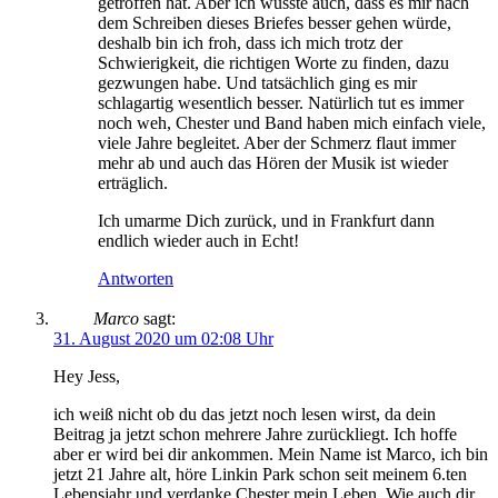
getroffen hat. Aber ich wusste auch, dass es mir nach
dem Schreiben dieses Briefes besser gehen würde,
deshalb bin ich froh, dass ich mich trotz der
Schwierigkeit, die richtigen Worte zu finden, dazu
gezwungen habe. Und tatsächlich ging es mir
schlagartig wesentlich besser. Natürlich tut es immer
noch weh, Chester und Band haben mich einfach viele,
viele Jahre begleitet. Aber der Schmerz flaut immer
mehr ab und auch das Hören der Musik ist wieder
erträglich.
Ich umarme Dich zurück, und in Frankfurt dann
endlich wieder auch in Echt!
Antworten
Marco
sagt:
31. August 2020 um 02:08 Uhr
Hey Jess,
ich weiß nicht ob du das jetzt noch lesen wirst, da dein
Beitrag ja jetzt schon mehrere Jahre zurückliegt. Ich hoffe
aber er wird bei dir ankommen. Mein Name ist Marco, ich bin
jetzt 21 Jahre alt, höre Linkin Park schon seit meinem 6.ten
Lebensjahr und verdanke Chester mein Leben. Wie auch dir