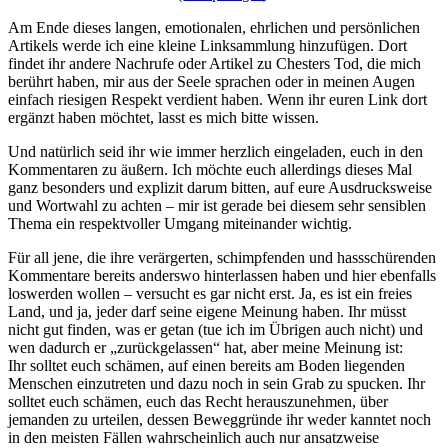
Am Ende dieses langen, emotionalen, ehrlichen und persönlichen
Artikels werde ich eine kleine Linksammlung hinzufügen. Dort
findet ihr andere Nachrufe oder Artikel zu Chesters Tod, die mich
berührt haben, mir aus der Seele sprachen oder in meinen Augen
einfach riesigen Respekt verdient haben. Wenn ihr euren Link dort
ergänzt haben möchtet, lasst es mich bitte wissen.
Und natürlich seid ihr wie immer herzlich eingeladen, euch in den
Kommentaren zu äußern. Ich möchte euch allerdings dieses Mal
ganz besonders und explizit darum bitten, auf eure Ausdrucksweise
und Wortwahl zu achten – mir ist gerade bei diesem sehr sensiblen
Thema ein respektvoller Umgang miteinander wichtig.
Für all jene, die ihre verärgerten, schimpfenden und hassschürenden
Kommentare bereits anderswo hinterlassen haben und hier ebenfalls
loswerden wollen – versucht es gar nicht erst. Ja, es ist ein freies
Land, und ja, jeder darf seine eigene Meinung haben. Ihr müsst
nicht gut finden, was er getan (tue ich im Übrigen auch nicht) und
wen dadurch er „zurückgelassen“ hat, aber meine Meinung ist:
Ihr solltet euch schämen, auf einen bereits am Boden liegenden
Menschen einzutreten und dazu noch in sein Grab zu spucken. Ihr
solltet euch schämen, euch das Recht herauszunehmen, über
jemanden zu urteilen, dessen Beweggründe ihr weder kanntet noch
in den meisten Fällen wahrscheinlich auch nur ansatzweise