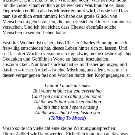
um die Gesellschaft endlich aufzuwecken? Was braucht es, dass
Depression endlich als das Monster erkannt wird, das sie ist? Dass
man sie endlich ernst nimmt? Ich habe das große Glück, von
Menschen umgeben zu sein, die mich verstehen. Oder es zumindest
versuchen. Und ich bin sicher, dass Chester ebenfalls solche
Menschen in seinem Leben hatte.
Fast drei Wochen ist es her, dass Chester Charles Bennington sich
freiwillig entschieden hat, dieses Leben hinter sich zu lassen. Und
seit fast drei Wochen versuche ich irgendwie, meine diesbezüglichen
Gedanken und Gefühle in Worte zu fassen, festzuhalten,
auszudrücken. Nur bruchstückhaft ist es mir bisher gelungen, und
das hier – dieser Artikel – ist eine Mischung aus allem, was mir in
diesen vergangenen fast drei Wochen durch den Kopf gegangen ist.
I admit I made mistakes
But yours might cost you everything
Can’t you hear me calling you home?
All the walls that you keep building
All this time that I spent chasing
All the ways that I keep losing you
(
Talking To Myself
)
Vorab sollte ich vielleicht eine kleine Warnung aussprechen:
Dieser Artikel wird lang werden. Sicherlich kann man all das, was