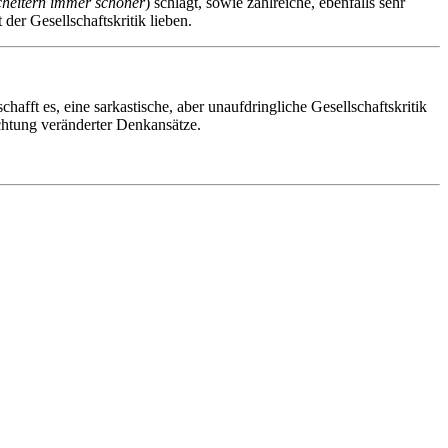
cheitern immer schöner
) schlägt, sowie zahlreiche, ebenfalls sehr
der Gesellschaftskritik lieben.
fft es, eine sarkastische, aber unaufdringliche Gesellschaftskritik
ichtung veränderter Denkansätze.