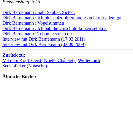
Preis/Leistung:
5 / 5
Dirk Bernemann : Satt. Sauber. Sicher.
Dirk Bernemann : Ich bin schizophren und es geht mir allen gut
Dirk Bernemann : Vogelstimmen
Dirk Bernemann : Ich hab die Unschuld kotzen sehen 3
Dirk Bernemann : Trisomie so ich dir
Interview mit Dirk Bernemann (17.03.2011)
Interview mit Dirk Bernemann (02.09.2009)
Zurück zu:
Mit dem Kopf zuerst (Noëlle Châtelet)
|
Weiter mit:
Seelenficker (Natascha)
Ähnliche Bücher