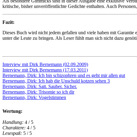
Als besondere Gimmicks sind in dieser Ausgabe eine exklusive Verbi
kritische, bisher unveröffentlichte Gedichte enthalten. Auch Personen
Fazit:
Dieses Buch wird nicht jedem gefallen und viele haben mit Garantie e
unter die Leute zu bringen. Als Leser fühlt man sich nicht dazu genöt
Interview mit Dirk Bernemann (02.09.2009)
Interview mit Dirk Bernemann (17.03.2011)
Bernemann, Dirk: Ich bin schizophren und es geht mir allen gut
Bernemann, Dirk: Ich hab die Unschuld kotzen sehen 3
Bernemann, Dirk: Satt. Sauber. Sicher.
Bernemann, Dirk: Trisomie so ich dir
Bernemann, Dirk: Vogelstimmen
Wertung:
Handlung:
4 / 5
Charaktere:
4 / 5
Lesespaß:
5 / 5