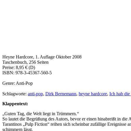
Heyne Hardcore, 1. Auflage Oktober 2008
Taschenbuch, 256 Seiten
Preise: 8,95 € (D)
ISBN: 978-3-45367-560-5
Genre: Anti-Pop
Schlagworte:
anti-pop
,
Dirk Bernemann
,
heyne hardcore
,
Ich hab die
Klappentext:
„Guten Tag, die Welt liegt in Trümmern.“
So lautet die Begrüßung des Autors, bevor er einen hinabreißt in die A
Tarantinos „Pulp Fiction“ reihen sich scheinbar zufällige Ereignisse 
schimmern lässt.