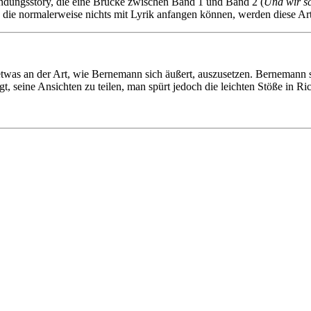
ndungsstory, die eine Brücke zwischen Band 1 und Band 2 (
Und wir s
, die normalerweise nichts mit Lyrik anfangen können, werden diese Art 
twas an der Art, wie Bernemann sich äußert, auszusetzen. Bernemann scha
igt, seine Ansichten zu teilen, man spürt jedoch die leichten Stöße in R