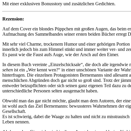
Mit einer exklusiven Bonusstory und zusätzlichen Gedichten.
Rezension:
Auf dem Cover ein blondes Püppchen mit großen Augen, das beim erst
Aufmachung des Sammelbandes seiner ersten beiden Bücher erregt 
Mit sehr viel Charme, trockenem Humor und einer gehörigen Portion 
innerlich jedoch bis zum Himmel stinkt und immer weiter ver- und zer
Es passt wie die Faust aufs Auge, wie der Arsch auf den Eimer.
In diesem Buch vereinte „Einzelschicksale“, die doch alle irgendwie
sehen
ist ein „Wer kennt wen?“ in einer unschönen Variante der Wahrh
hinterfragen. Die einzelnen Protagonisten Bernemanns sind allesamt a
menschlichen Abgründen doch gar nicht so groß sind. Trotz der jämme
entweder beizupflichten oder sich seinen ganz eigenen Teil dazu zu d
unterschiedliche Personen selten ausgemacht haben.
Obwohl man das gar nicht möchte, glaubt man dem Autoren, der einem 
ist wohl auch das Ziel Bernemanns: bewussteres Wahrnehmen der eigene
Gesellschaft.
Es ist schwierig, dabei die Waage zu halten und nicht zu misstrauis
Leben nennen.