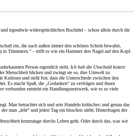
nd irgendwie widersprüchlichen Buchtitel – schon allein durch die
lschaft ein, die nach außen immer den schönen Schein bewahrt,
egt in Trümmern.“ – trifft es wie ein Hammer den Nagel auf den Kopf.
unbekannten Person eigentlich steht.
Ich hab die Unschuld kotzen
der Menschheit blicken und zwingt sie so, ihre Umwelt zu
 Kulissen und stellt fest, dass die Unterschiede zwischen den
altet. Es macht Spaß, die „Gedanken“ zu verfolgen und ihnen
der verbunden entsteht ein Handlungsnetzwerk, wie es so viele
gt. Man betrachtet sich und sein Handeln kritischer; und genau das
er man „lebt“ und jeden Tag ein bisschen stirbt; Hinterfragen der
 Menschheit heutzutage durchs Leben geht. Oder durch das, was wir