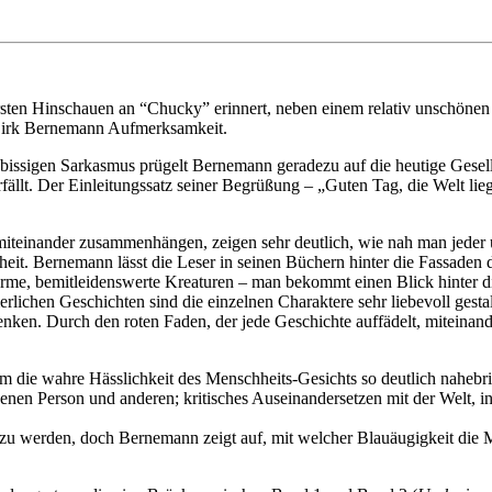
en Hinschauen an “Chucky” erinnert, neben einem relativ unschönen u
Dirk Bernemann Aufmerksamkeit.
bissigen Sarkasmus prügelt Bernemann geradezu auf die heutige Gesel
fällt. Der Einleitungssatz seiner Begrüßung – „Guten Tag, die Welt li
 miteinander zusammenhängen, zeigen sehr deutlich, wie nah man jeder 
eit. Bernemann lässt die Leser in seinen Büchern hinter die Fassaden 
rme, bemitleidenswerte Kreaturen – man bekommt einen Blick hinter die
rlichen Geschichten sind die einzelnen Charaktere sehr liebevoll gest
enken. Durch den roten Faden, der jede Geschichte auffädelt, miteinan
die wahre Hässlichkeit des Menschheits-Gesichts so deutlich nahebrin
n Person und anderen; kritisches Auseinandersetzen mit der Welt, in d
ch zu werden, doch Bernemann zeigt auf, mit welcher Blauäugigkeit die