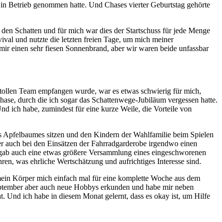
 in Betrieb genommen hatte. Und Chases vierter Geburtstag gehörte
 den Schatten und für mich war dies der Startschuss für jede Menge
val und nutzte die letzten freien Tage, um mich meiner
mir einen sehr fiesen Sonnenbrand, aber wir waren beide unfassbar
 tollen Team empfangen wurde, war es etwas schwierig für mich,
Phase, durch die ich sogar das Schattenwege-Jubiläum vergessen hatte.
d ich habe, zumindest für eine kurze Weile, die Vorteile von
s Apfelbaumes sitzen und den Kindern der Wahlfamilie beim Spielen
er auch bei den Einsätzen der Fahrradgarderobe irgendwo einen
s gab auch eine etwas größere Versammlung eines eingeschworenen
ren, was ehrliche Wertschätzung und aufrichtiges Interesse sind.
l mein Körper mich einfach mal für eine komplette Woche aus dem
September aber auch neue Hobbys erkunden und habe mir neben
. Und ich habe in diesem Monat gelernt, dass es okay ist, um Hilfe