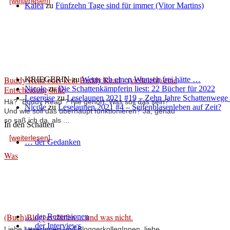
[weiterlesen]
Kalea
zu
Fünfzehn Tage sind für immer (Vitor Martins)
Buddy Read oder kein Buddy Read - (vielleicht) eine
KRIEGERIN
zu
Wenn ich einen Wunsch frei hätte …
Entscheidungshilfe
Nicole
zu
Die Schattenkämpferin liest: 22 Bücher für 2022
Lesereise
zu
Leselaunen 2021 #19 – Zehn Jahre Schattenwege
Hä? "Buddy Read"? Nie gehört. Was soll das sein?
Nicole
zu
Leselaunen 2021 #4 – Seifenblasenleben auf Zeit?
Und wie soll das überhaupt funktionieren? Ja, genau
so saß ich da, als ...
In den Schatten
[weiterlesen]
… der Gedanken
Was
(Buch)Blogger dürfen ... und was nicht.
… der Rezensionen
… der Interviews
Liebe LeserInnen und BloggerkollegInnen, liebe