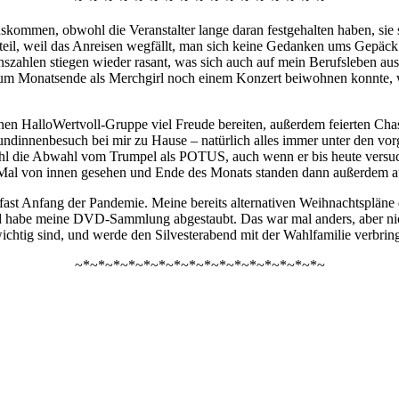
ommen, obwohl die Veranstalter lange daran festgehalten haben, sie sta
Vorteil, weil das Anreisen wegfällt, man sich keine Gedanken ums Ge
nszahlen stiegen wieder rasant, was sich auch auf mein Berufsleben aus
 zum Monatsende als Merchgirl noch einem Konzert beiwohnen konnte, 
.
nen HalloWertvoll-Gruppe viel Freude bereiten, außerdem feierten Chase
undinnenbesuch bei mir zu Hause – natürlich alles immer unter den vo
l die Abwahl vom Trumpel als POTUS, auch wenn er bis heute versu
e Mal von innen gesehen und Ende des Monats standen dann außerdem au
fast Anfang der Pandemie. Meine bereits alternativen Weihnachtspläne
und habe meine DVD-Sammlung abgestaubt. Das war mal anders, aber ni
ichtig sind, und werde den Silvesterabend mit der Wahlfamilie verbrin
~*~*~*~*~*~*~*~*~*~*~*~*~*~*~*~*~