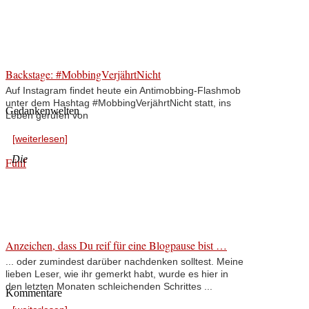
Backstage: #MobbingVerjährtNicht
Auf Instagram findet heute ein Antimobbing-Flashmob
unter dem Hashtag #MobbingVerjährtNicht statt, ins
Gedankenwelten
Leben gerufen von
[weiterlesen]
Die
Fünf
Anzeichen, dass Du reif für eine Blogpause bist …
... oder zumindest darüber nachdenken solltest. Meine
lieben Leser, wie ihr gemerkt habt, wurde es hier in
den letzten Monaten schleichenden Schrittes ...
Kommentare