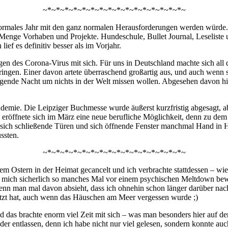
~*~*~*~*~*~*~*~*~*~*~*~*~*~*~*~*~
normales Jahr mit den ganz normalen Herausforderungen werden würde. 
er Menge Vorhaben und Projekte. Hundeschule, Bullet Journal, Leseliste 
lief es definitiv besser als im Vorjahr.
n des Corona-Virus mit sich. Für uns in Deutschland machte sich all 
ngen. Einer davon artete überraschend großartig aus, und auch wenn se
olgende Nacht um nichts in der Welt missen wollen. Abgesehen davon hi
ndemie. Die Leipziger Buchmesse wurde äußerst kurzfristig abgesagt, 
röffnete sich im März eine neue berufliche Möglichkeit, denn zu dem Z
e sich schließende Türen und sich öffnende Fenster manchmal Hand i
ssten.
~*~*~*~*~*~*~*~*~*~*~*~*~*~*~*~*~
Ostern in der Heimat gecancelt und ich verbrachte stattdessen – wie a
nd mich sicherlich so manches Mal vor einem psychischen Meltdown bew
wenn man mal davon absieht, dass ich ohnehin schon länger darüber n
ützt hat, auch wenn das Häuschen am Meer vergessen wurde ;)
nd das brachte enorm viel Zeit mit sich – was man besonders hier auf d
r entlassen, denn ich habe nicht nur viel gelesen, sondern konnte au