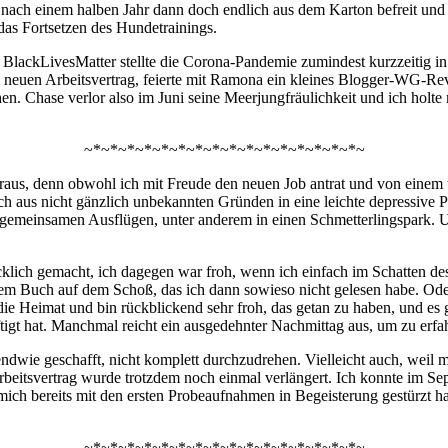
h nach einem halben Jahr dann doch endlich aus dem Karton befreit und
das Fortsetzen des Hundetrainings.
– BlackLivesMatter stellte die Corona-Pandemie zumindest kurzzeitig in
 neuen Arbeitsvertrag, feierte mit Ramona ein kleines Blogger-WG-Revi
 Chase verlor also im Juni seine Meerjungfräulichkeit und ich holte 
~*~*~*~*~*~*~*~*~*~*~*~*~*~*~*~*~
raus, denn obwohl ich mit Freude den neuen Job antrat und von einem
 ich aus nicht gänzlich unbekannten Gründen in eine leichte depressive 
 gemeinsamen Ausflügen, unter anderem in einen Schmetterlingspark. Un
lich gemacht, ich dagegen war froh, wenn ich einfach im Schatten de
inem Buch auf dem Schoß, das ich dann sowieso nicht gelesen habe. Od
ie Heimat und bin rückblickend sehr froh, das getan zu haben, und e
tigt hat. Manchmal reicht ein ausgedehnter Nachmittag aus, um zu erfah
gendwie geschafft, nicht komplett durchzudrehen. Vielleicht auch, wei
beitsvertrag wurde trotzdem noch einmal verlängert. Ich konnte im 
ich bereits mit den ersten Probeaufnahmen in Begeisterung gestürzt hat
~*~*~*~*~*~*~*~*~*~*~*~*~*~*~*~*~