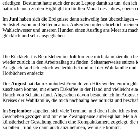
erledigen. Bestimmt hatte auch der neue Laptop damit zu tun, den ic
natürlich auch zu den Highlight im fünften Monat des Jahres, ebenso 
Im
Juni
haben sich die Ereignisse dann zeitweilig fast überschlagen 
Selbstreflexion und Selfeducation. Außerdem unterschrieb ich meinen
Wahlschwester und unseren Hunden einen Ausflug ans Meer zu machen.
glücklich und sehr ausgeglichen.
Die Rückkehr ins Berufsleben im
Juli
forderte mich dann ziemlich he
wieder zurück in den Arbeitsalltag zu finden. Seltsamerweise stürzte
Ausgleich fand ich jedoch weiterhin bei und mit der Wahlfamilie und
Hörbüchern entdeckt.
Der
August
hat dann zumindest Freunde von Hitzewellen enorm glück
zuschauen konnte, mit einem Eiskaffee in der Hand und vielleicht e
Hauch von Schatten fand. Abgesehen davon besuchte ich im August d
Kreises der Wahlfamilie, die mich nachhaltig beeindruckt und beschäf
Im
September
stapelten sich viele Termine, und doch habe ich es ir
Geschehen gezogen und mir eine Zwangspause auferlegt hat. Mein Ar
künstlerischer Gestaltung endlich eine Kompaktkamera zugelegt, die m
zu bitten – und sie dann auch anzunehmen, wenn sie kommt.