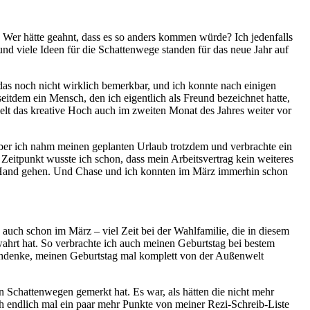
Wer hätte geahnt, dass es so anders kommen würde? Ich jedenfalls
und viele Ideen für die Schattenwege standen für das neue Jahr auf
das noch nicht wirklich bemerkbar, und ich konnte nach einigen
itdem ein Mensch, den ich eigentlich als Freund bezeichnet hatte,
elt das kreative Hoch auch im zweiten Monat des Jahres weiter vor
aber ich nahm meinen geplanten Urlaub trotzdem und verbrachte ein
eitpunkt wusste ich schon, dass mein Arbeitsvertrag kein weiteres
n Hand gehen. Und Chase und ich konnten im März immerhin schon
uch schon im März – viel Zeit bei der Wahlfamilie, die in diesem
ahrt hat. So verbrachte ich auch meinen Geburtstag bei bestem
achdenke, meinen Geburtstag mal komplett von der Außenwelt
en Schattenwegen gemerkt hat. Es war, als hätten die nicht mehr
ch endlich mal ein paar mehr Punkte von meiner Rezi-Schreib-Liste