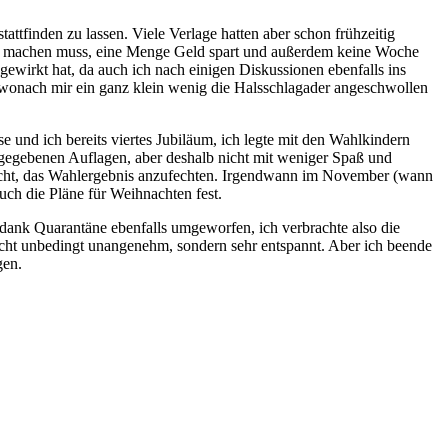
ttfinden zu lassen. Viele Verlage hatten aber schon frühzeitig
päck machen muss, eine Menge Geld spart und außerdem keine Woche
gewirkt hat, da auch ich nach einigen Diskussionen ebenfalls ins
wonach mir ein ganz klein wenig die Halsschlagader angeschwollen
 und ich bereits viertes Jubiläum, ich legte mit den Wahlkindern
rgegebenen Auflagen, aber deshalb nicht mit weniger Spaß und
cht, das Wahlergebnis anzufechten. Irgendwann im November (wann
ch die Pläne für Weihnachten fest.
 dank Quarantäne ebenfalls umgeworfen, ich verbrachte also die
cht unbedingt unangenehm, sondern sehr entspannt. Aber ich beende
gen.