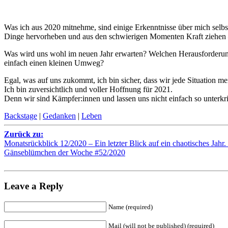
Was ich aus 2020 mitnehme, sind einige Erkenntnisse über mich selbst 
Dinge hervorheben und aus den schwierigen Momenten Kraft ziehen – s
Was wird uns wohl im neuen Jahr erwarten? Welchen Herausforderu
einfach einen kleinen Umweg?
Egal, was auf uns zukommt, ich bin sicher, dass wir jede Situation me
Ich bin zuversichtlich und voller Hoffnung für 2021.
Denn wir sind Kämpfer:innen und lassen uns nicht einfach so unterkr
Backstage
|
Gedanken
|
Leben
Zurück zu:
Monatsrückblick 12/2020 – Ein letzter Blick auf ein chaotisches Jahr.
Gänseblümchen der Woche #52/2020
Leave a Reply
Name (required)
Mail (will not be published) (required)