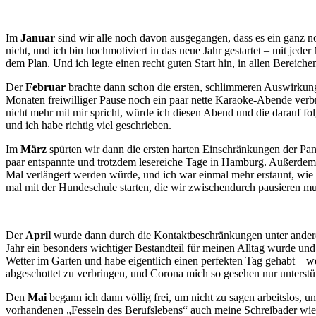
Im
Januar
sind wir alle noch davon ausgegangen, dass es ein ganz 
nicht, und ich bin hochmotiviert in das neue Jahr gestartet – mit jed
dem Plan. Und ich legte einen recht guten Start hin, in allen Bereichen 
Der
Februar
brachte dann schon die ersten, schlimmeren Auswirkunge
Monaten freiwilliger Pause noch ein paar nette Karaoke-Abende verbri
nicht mehr mit mir spricht, würde ich diesen Abend und die darauf f
und ich habe richtig viel geschrieben.
Im
März
spürten wir dann die ersten harten Einschränkungen der Pa
paar entspannte und trotzdem lesereiche Tage in Hamburg. Außerdem e
Mal verlängert werden würde, und ich war einmal mehr erstaunt, wi
mal mit der Hundeschule starten, die wir zwischendurch pausieren mu
Der
April
wurde dann durch die Kontaktbeschränkungen unter anderem 
Jahr ein besonders wichtiger Bestandteil für meinen Alltag wurde u
Wetter im Garten und habe eigentlich einen perfekten Tag gehabt – 
abgeschottet zu verbringen, und Corona mich so gesehen nur unterst
Den
Mai
begann ich dann völlig frei, um nicht zu sagen arbeitslos, u
vorhandenen „Fesseln des Berufslebens“ auch meine Schreibader wiede