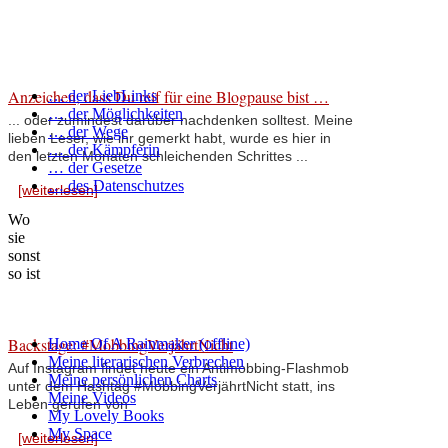
Anzeichen, dass Du reif für eine Blogpause bist …
… der LiebLinks
… der Möglichkeiten
... oder zumindest darüber nachdenken solltest. Meine
… der Wege
lieben Leser, wie ihr gemerkt habt, wurde es hier in
… der Kämpferin
den letzten Monaten schleichenden Schrittes ...
… der Gesetze
… des Datenschutzes
[weiterlesen]
Wo
sie
sonst
so ist
Backstage: #MobbingVerjährtNicht
Home Of A Rainmaker (offline)
Meine literarischen Verbrechen
Auf Instagram findet heute ein Antimobbing-Flashmob
Meine persönlichen Charts
unter dem Hashtag #MobbingVerjährtNicht statt, ins
Meine Videos
Leben gerufen von
My Lovely Books
My Space
[weiterlesen]