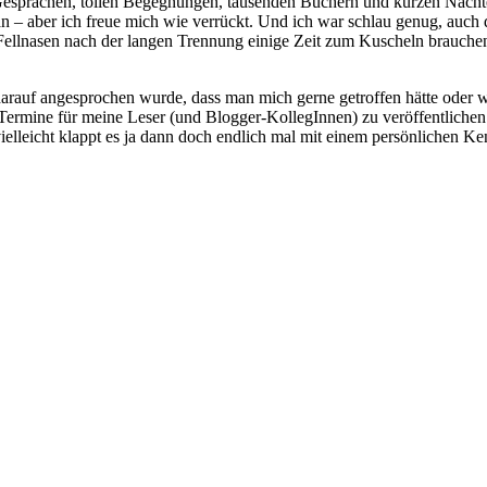
sprächen, tollen Begegnungen, tausenden Büchern und kurzen Nächten, 
an – aber ich freue mich wie verrückt. Und ich war schlau genug, auc
 Fellnasen nach der langen Trennung einige Zeit zum Kuscheln brauchen
– darauf angesprochen wurde, dass man mich gerne getroffen hätte oder 
Termine für meine Leser (und Blogger-KollegInnen) zu veröffentlichen. 
elleicht klappt es ja dann doch endlich mal mit einem persönlichen K