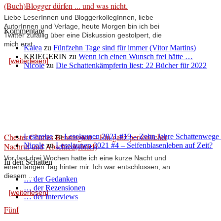
(Buch)Blogger dürfen ... und was nicht.
Liebe LeserInnen und BloggerkollegInnen, liebe
AutorInnen und Verlage, heute Morgen bin ich bei
Kommentare
Twitter zufällig über eine Diskussion gestolpert, die
mich erst ...
Kalea
zu
Fünfzehn Tage sind für immer (Vitor Martins)
KRIEGERIN
zu
Wenn ich einen Wunsch frei hätte …
[weiterlesen]
Nicole
zu
Die Schattenkämpferin liest: 22 Bücher für 2022
Chester Charles Bennington – Ein ganz persönlicher
Lesereise
zu
Leselaunen 2021 #19 – Zehn Jahre Schattenwege
Nachruf und Abschied(sbrief)
Nicole
zu
Leselaunen 2021 #4 – Seifenblasenleben auf Zeit?
Vor fast drei Wochen hatte ich eine kurze Nacht und
In den Schatten
einen langen Tag hinter mir. Ich war entschlossen, an
diesem ...
… der Gedanken
… der Rezensionen
[weiterlesen]
… der Interviews
Fünf