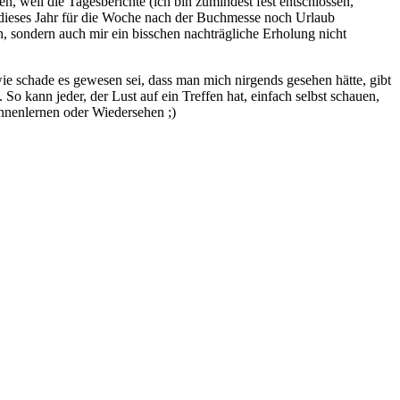
weil die Tagesberichte (ich bin zumindest fest entschlossen,
h dieses Jahr für die Woche nach der Buchmesse noch Urlaub
, sondern auch mir ein bisschen nachträgliche Erholung nicht
wie schade es gewesen sei, dass man mich nirgends gesehen hätte, gibt
So kann jeder, der Lust auf ein Treffen hat, einfach selbst schauen,
ennenlernen oder Wiedersehen ;)