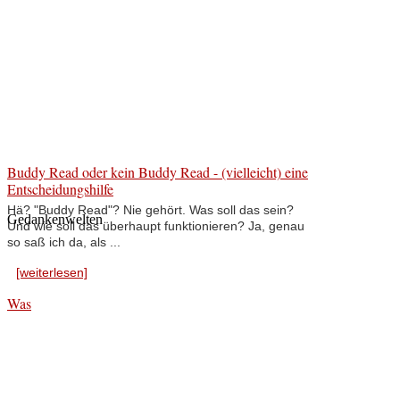
Buddy Read oder kein Buddy Read - (vielleicht) eine
Entscheidungshilfe
Hä? "Buddy Read"? Nie gehört. Was soll das sein?
Gedankenwelten
Und wie soll das überhaupt funktionieren? Ja, genau
so saß ich da, als ...
[weiterlesen]
Was