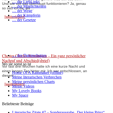
… der LiebLinks
Und wie soll das überhaupt funktionieren? Ja, genau
… der Möglichkeiten
so saß ich da, als ...
… der Wege
… der Kämpferin
[weiterlesen]
… der Gesetze
Chester Charles Bennington – Ein ganz persönlicher
… des Datenschutzes
Nachruf und Abschied(sbrief)
Wo sie sonst so ist
Vor fast drei Wochen hatte ich eine kurze Nacht und
einen langen Tag hinter mir. Ich war entschlossen, an
Home Of A Rainmaker (offline)
diesem ...
Meine literarischen Verbrechen
Meine persönlichen Charts
[weiterlesen]
Meine Videos
My Lovely Books
My Space
Beliebteste Beiträge
Literarische Zitate #7 – Sonderausgabe „Der kleine Prinz“