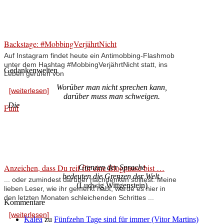
Backstage: #MobbingVerjährtNicht
Auf Instagram findet heute ein Antimobbing-Flashmob
unter dem Hashtag #MobbingVerjährtNicht statt, ins
Gedankenwelten
Leben gerufen von
Worüber man nicht sprechen kann,
[weiterlesen]
darüber muss man schweigen.
Die
Fünf
Anzeichen, dass Du reif für eine Blogpause bist …
Grenzen der Sprache
bedeuten die Grenzen der Welt.
... oder zumindest darüber nachdenken solltest. Meine
(Ludwig Wittgenstein)
lieben Leser, wie ihr gemerkt habt, wurde es hier in
den letzten Monaten schleichenden Schrittes ...
Kommentare
[weiterlesen]
Kalea
zu
Fünfzehn Tage sind für immer (Vitor Martins)