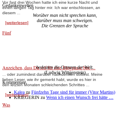
Vor fast drei Wochen hatte ich eine kurze Nacht und
Gedankenwelten
einen langen Tag hinter mir. Ich war entschlossen, an
diesem ...
Worüber man nicht sprechen kann,
darüber muss man schweigen.
[weiterlesen]
Die Grenzen der Sprache
Fünf
Anzeichen, dass Du reif für eine Blogpause bist …
bedeuten die Grenzen der Welt.
(Ludwig Wittgenstein)
... oder zumindest darüber nachdenken solltest. Meine
lieben Leser, wie ihr gemerkt habt, wurde es hier in
Kommentare
den letzten Monaten schleichenden Schrittes ...
Kalea
zu
Fünfzehn Tage sind für immer (Vitor Martins)
[weiterlesen]
KRIEGERIN
zu
Wenn ich einen Wunsch frei hätte …
Was