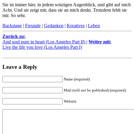
Sie ist immer hier, in jedem winzigen Augenblick, und gibt auf mich
Acht. Und sie zeigt mir, dass sie an mich denkt. Trotzdem fehlt sie
mir. So sehr.
Backstage
|
Freunde
|
Gedanken
|
Kreatives
|
Leben
Zurück zu:
And soul pure in heart (Los Angeles Part II)
|
Weiter mit:
Live the life you love (Los Angeles Part I)
Leave a Reply
Name (required)
Mail (will not be published) (required)
Website