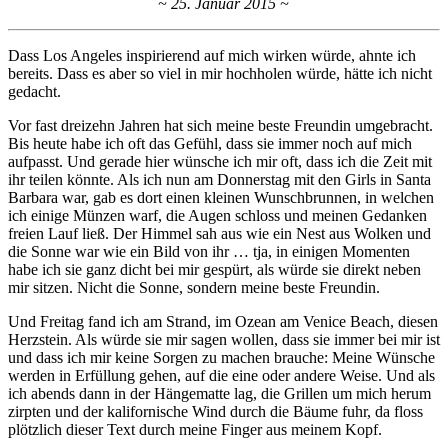
~ 25. Januar 2015 ~
Dass Los Angeles inspirierend auf mich wirken würde, ahnte ich
bereits. Dass es aber so viel in mir hochholen würde, hätte ich nicht
gedacht.
Vor fast dreizehn Jahren hat sich meine beste Freundin umgebracht.
Bis heute habe ich oft das Gefühl, dass sie immer noch auf mich
aufpasst. Und gerade hier wünsche ich mir oft, dass ich die Zeit mit
ihr teilen könnte. Als ich nun am Donnerstag mit den Girls in Santa
Barbara war, gab es dort einen kleinen Wunschbrunnen, in welchen
ich einige Münzen warf, die Augen schloss und meinen Gedanken
freien Lauf ließ. Der Himmel sah aus wie ein Nest aus Wolken und
die Sonne war wie ein Bild von ihr … tja, in einigen Momenten
habe ich sie ganz dicht bei mir gespürt, als würde sie direkt neben
mir sitzen. Nicht die Sonne, sondern meine beste Freundin.
Und Freitag fand ich am Strand, im Ozean am Venice Beach, diesen
Herzstein. Als würde sie mir sagen wollen, dass sie immer bei mir ist
und dass ich mir keine Sorgen zu machen brauche: Meine Wünsche
werden in Erfüllung gehen, auf die eine oder andere Weise. Und als
ich abends dann in der Hängematte lag, die Grillen um mich herum
zirpten und der kalifornische Wind durch die Bäume fuhr, da floss
plötzlich dieser Text durch meine Finger aus meinem Kopf.