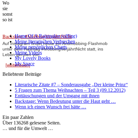
Wo
sie
sonst
so ist
Backstage: #MobbingVerjährtNicht
Home Of A Rainmaker (offline)
Meine literarischen Verbrechen
Auf Instagram findet heute ein Antimobbing-Flashmob
Meine persönlichen Charts
unter dem Hashtag #MobbingVerjährtNicht statt, ins
Meine Videos
Leben gerufen von
My Lovely Books
My Space
[weiterlesen]
Beliebteste Beiträge
Literarische Zitate #7 – Sonderausgabe „Der kleine Prinz“
5 Fragen zum Thema Weihnachten – Teil 3 (09.12.2012)
Enttäuschungen und der Umgang mit ihnen
Backstage: Wenn Bedeutung unter die Haut geht …
Wenn ich einen Wunsch frei hätte …
Ein paar Zahlen
Über 136268 gelesene Seiten.
… und für die Umwelt …