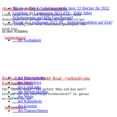
(Buch)Blogger dürfen ... und was nicht.
Nicole
zu
Die Schattenkämpferin liest: 22 Bücher für 2022
Lesereise
zu
Leselaunen 2021 #19 – Zehn Jahre
Liebe LeserInnen und BloggerkollegInnen, liebe
Schattenwege und kein Gewinnspiel
AutorInnen und Verlage, heute Morgen bin ich bei
Nicole
zu
Leselaunen 2021 #4 – Seifenblasenleben auf Zeit?
Twitter zufällig über eine Diskussion gestolpert, die
mich erst ...
In den Schatten
[weiterlesen]
… der Gedanken
Buddy Read oder kein Buddy Read - (vielleicht) eine
… der Rezensionen
Entscheidungshilfe
… der Interviews
… der LiebLinks
Hä? "Buddy Read"? Nie gehört. Was soll das sein?
… der Möglichkeiten
Und wie soll das überhaupt funktionieren? Ja, genau
… der Wege
so saß ich da, als ...
… der Kämpferin
… der Gesetze
[weiterlesen]
… des Datenschutzes