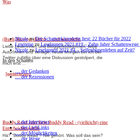
Was
(Buch)Blogger dürfen ... und was nicht.
Nicole
zu
Die Schattenkämpferin liest: 22 Bücher für 2022
Lesereise
zu
Leselaunen 2021 #19 – Zehn Jahre Schattenwege
Liebe LeserInnen und BloggerkollegInnen, liebe
Nicole
zu
Leselaunen 2021 #4 – Seifenblasenleben auf Zeit?
AutorInnen und Verlage, heute Morgen bin ich bei
Twitter zufällig über eine Diskussion gestolpert, die
In den Schatten
mich erst ...
… der Gedanken
[weiterlesen]
… der Rezensionen
Buddy Read oder kein Buddy Read - (vielleicht) eine
… der Interviews
Entscheidungshilfe
… der LiebLinks
… der Möglichkeiten
Hä? "Buddy Read"? Nie gehört. Was soll das sein?
… der Wege