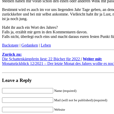
Medien haben mir vorab schon den einen oder anderen Wink mit passe
Bestimmt wird es auch im vor uns liegenden Jahr Tage geben, an dene
zurückkehre und bei mir selbst ankomme. Vielleicht habt ihr ja Lust, 
ist ja noch jung.
Habt ihr auch ein Wort des Jahres?
Falls ja, erzählt mir gern in den Kommentaren davon.
Falls nicht, überlegt euch eins und macht daraus euren festen Punkt fü
Backstage
|
Gedanken
|
Leben
Zurück zu:
Die Schattenkämpferin liest: 22 Bücher für 2022
|
Weiter mit:
Monatsrückblick 12/2021 – Der letzte Monat des Jahres wollte es no
Leave a Reply
Name (required)
Mail (will not be published) (required)
Website