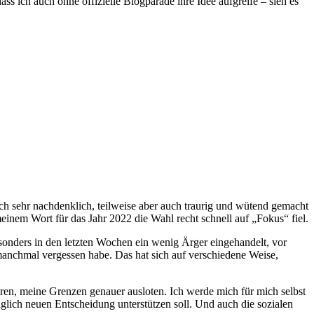
ss ich auch ohne offizielle Blogparade ihre Idee aufgreife – sieh es
mich sehr nachdenklich, teilweise aber auch traurig und wütend gemacht
inem Wort für das Jahr 2022 die Wahl recht schnell auf „Fokus“ fiel.
esonders in den letzten Wochen ein wenig Ärger eingehandelt, vor
manchmal vergessen habe. Das hat sich auf verschiedene Weise,
ren, meine Grenzen genauer ausloten. Ich werde mich für mich selbst
äglich neuen Entscheidung unterstützen soll. Und auch die sozialen