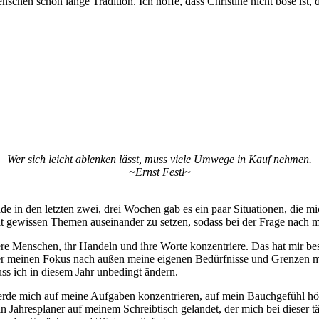
chen schon lange Tradition. Ich hoffe, dass Christine nicht böse ist, da
Wer sich leicht ablenken lässt, muss viele Umwege in Kauf nehmen.
~Ernst Festl~
ade in den letzten zwei, drei Wochen gab es ein paar Situationen, die 
 gewissen Themen auseinander zu setzen, sodass bei der Frage nach me
dere Menschen, ihr Handeln und ihre Worte konzentriere. Das hat mir b
 über meinen Fokus nach außen meine eigenen Bedürfnisse und Grenzen 
ss ich in diesem Jahr unbedingt ändern.
werde mich auf meine Aufgaben konzentrieren, auf mein Bauchgefühl hö
in Jahresplaner auf meinem Schreibtisch gelandet, der mich bei dieser t