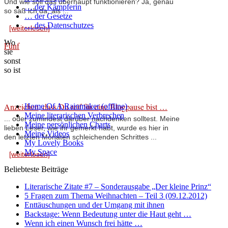
Und wie soll das überhaupt funktionieren? Ja, genau
… der Kämpferin
so saß ich da, als ...
… der Gesetze
… des Datenschutzes
[weiterlesen]
Wo
Fünf
sie
sonst
so ist
Anzeichen, dass Du reif für eine Blogpause bist …
Home Of A Rainmaker (offline)
Meine literarischen Verbrechen
... oder zumindest darüber nachdenken solltest. Meine
Meine persönlichen Charts
lieben Leser, wie ihr gemerkt habt, wurde es hier in
Meine Videos
den letzten Monaten schleichenden Schrittes ...
My Lovely Books
My Space
[weiterlesen]
Beliebteste Beiträge
Literarische Zitate #7 – Sonderausgabe „Der kleine Prinz“
5 Fragen zum Thema Weihnachten – Teil 3 (09.12.2012)
Enttäuschungen und der Umgang mit ihnen
Backstage: Wenn Bedeutung unter die Haut geht …
Wenn ich einen Wunsch frei hätte …