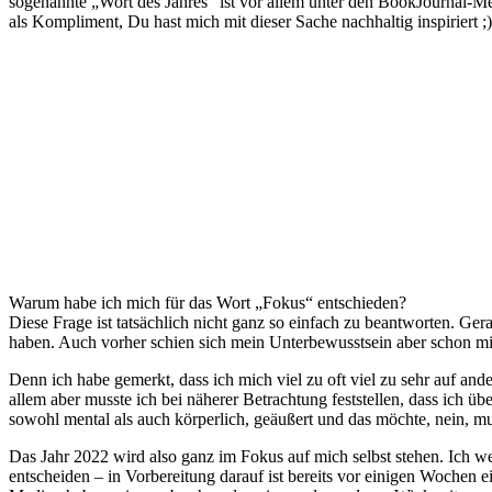
sogenannte „Wort des Jahres“ ist vor allem unter den BookJournal-Mens
als Kompliment, Du hast mich mit dieser Sache nachhaltig inspiriert ;)
Warum habe ich mich für das Wort „Fokus“ entschieden?
Diese Frage ist tatsächlich nicht ganz so einfach zu beantworten. Ger
haben. Auch vorher schien sich mein Unterbewusstsein aber schon mit
Denn ich habe gemerkt, dass ich mich viel zu oft viel zu sehr auf an
allem aber musste ich bei näherer Betrachtung feststellen, dass ich
sowohl mental als auch körperlich, geäußert und das möchte, nein, mu
Das Jahr 2022 wird also ganz im Fokus auf mich selbst stehen. Ich 
entscheiden – in Vorbereitung darauf ist bereits vor einigen Wochen e