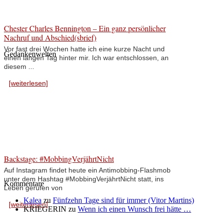
Chester Charles Bennington – Ein ganz persönlicher
Nachruf und Abschied(sbrief)
Vor fast drei Wochen hatte ich eine kurze Nacht und
Gedankenwelten
einen langen Tag hinter mir. Ich war entschlossen, an
diesem ...
[weiterlesen]
Backstage: #MobbingVerjährtNicht
Auf Instagram findet heute ein Antimobbing-Flashmob
unter dem Hashtag #MobbingVerjährtNicht statt, ins
Kommentare
Leben gerufen von
Kalea
zu
Fünfzehn Tage sind für immer (Vitor Martins)
[weiterlesen]
KRIEGERIN
zu
Wenn ich einen Wunsch frei hätte …