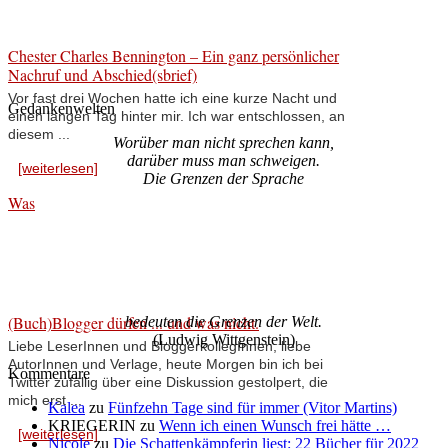
Chester Charles Bennington – Ein ganz persönlicher
Nachruf und Abschied(sbrief)
Vor fast drei Wochen hatte ich eine kurze Nacht und
Gedankenwelten
einen langen Tag hinter mir. Ich war entschlossen, an
diesem ...
Worüber man nicht sprechen kann,
darüber muss man schweigen.
[weiterlesen]
Die Grenzen der Sprache
Was
(Buch)Blogger dürfen ... und was nicht.
bedeuten die Grenzen der Welt.
(Ludwig Wittgenstein)
Liebe LeserInnen und BloggerkollegInnen, liebe
AutorInnen und Verlage, heute Morgen bin ich bei
Kommentare
Twitter zufällig über eine Diskussion gestolpert, die
mich erst ...
Kalea
zu
Fünfzehn Tage sind für immer (Vitor Martins)
KRIEGERIN
zu
Wenn ich einen Wunsch frei hätte …
[weiterlesen]
Nicole
zu
Die Schattenkämpferin liest: 22 Bücher für 2022