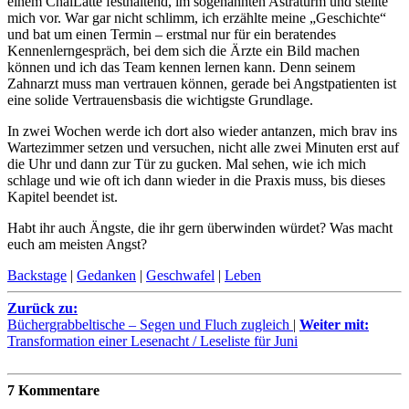
einem ChaiLatte festhaltend, im sogenannten Astraturm und stellte
mich vor. War gar nicht schlimm, ich erzählte meine „Geschichte“
und bat um einen Termin – erstmal nur für ein beratendes
Kennenlerngespräch, bei dem sich die Ärzte ein Bild machen
können und ich das Team kennen lernen kann. Denn seinem
Zahnarzt muss man vertrauen können, gerade bei Angstpatienten ist
eine solide Vertrauensbasis die wichtigste Grundlage.
In zwei Wochen werde ich dort also wieder antanzen, mich brav ins
Wartezimmer setzen und versuchen, nicht alle zwei Minuten erst auf
die Uhr und dann zur Tür zu gucken. Mal sehen, wie ich mich
schlage und wie oft ich dann wieder in die Praxis muss, bis dieses
Kapitel beendet ist.
Habt ihr auch Ängste, die ihr gern überwinden würdet? Was macht
euch am meisten Angst?
Backstage
|
Gedanken
|
Geschwafel
|
Leben
Zurück zu:
Büchergrabbeltische – Segen und Fluch zugleich
|
Weiter mit:
Transformation einer Lesenacht / Leseliste für Juni
7 Kommentare