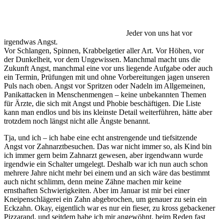
Jeder von uns hat vor
irgendwas Angst.
Vor Schlangen, Spinnen, Krabbelgetier aller Art. Vor Höhen, vor
der Dunkelheit, vor dem Ungewissen. Manchmal macht uns die
Zukunft Angst, manchmal eine vor uns liegende Aufgabe oder auch
ein Termin, Prüfungen mit und ohne Vorbereitungen jagen unseren
Puls nach oben. Angst vor Spritzen oder Nadeln im Allgemeinen,
Panikattacken in Menschenmengen – keine unbekannten Themen
für Ärzte, die sich mit Angst und Phobie beschäftigen. Die Liste
kann man endlos und bis ins kleinste Detail weiterführen, hätte aber
trotzdem noch längst nicht alle Ängste benannt.
Tja, und ich – ich habe eine echt anstrengende und tiefsitzende
Angst vor Zahnarztbesuchen. Das war nicht immer so, als Kind bin
ich immer gern beim Zahnarzt gewesen, aber irgendwann wurde
irgendwie ein Schalter umgelegt. Deshalb war ich nun auch schon
mehrere Jahre nicht mehr bei einem und an sich wäre das bestimmt
auch nicht schlimm, denn meine Zähne machen mir keine
ernsthaften Schwierigkeiten. Aber im Januar ist mir bei einer
Kneipenschlägerei ein Zahn abgebrochen, um genauer zu sein ein
Eckzahn. Okay, eigentlich war es nur ein fieser, zu kross gebackener
Pizzarand, und seitdem habe ich mir angewöhnt, beim Reden fast