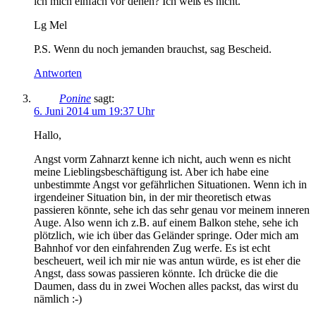
ich mich einfach vor denen? Ich weiß es nicht.
Lg Mel
P.S. Wenn du noch jemanden brauchst, sag Bescheid.
Antworten
Ponine
sagt:
6. Juni 2014 um 19:37 Uhr
Hallo,
Angst vorm Zahnarzt kenne ich nicht, auch wenn es nicht
meine Lieblingsbeschäftigung ist. Aber ich habe eine
unbestimmte Angst vor gefährlichen Situationen. Wenn ich in
irgendeiner Situation bin, in der mir theoretisch etwas
passieren könnte, sehe ich das sehr genau vor meinem inneren
Auge. Also wenn ich z.B. auf einem Balkon stehe, sehe ich
plötzlich, wie ich über das Geländer springe. Oder mich am
Bahnhof vor den einfahrenden Zug werfe. Es ist echt
bescheuert, weil ich mir nie was antun würde, es ist eher die
Angst, dass sowas passieren könnte. Ich drücke die die
Daumen, dass du in zwei Wochen alles packst, das wirst du
nämlich :-)