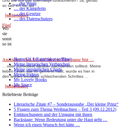
Und wie soll das überhaupt funktionieren? Ja, genau
… der Wege
so saß ich da, als ...
… der Kämpferin
… der Gesetze
[weiterlesen]
… des Datenschutzes
Fünf
Wo
sie
sonst
so ist
Anzeichen, dass Du reif für eine Blogpause bist …
Home Of A Rainmaker (offline)
Meine literarischen Verbrechen
... oder zumindest darüber nachdenken solltest. Meine
Meine persönlichen Charts
lieben Leser, wie ihr gemerkt habt, wurde es hier in
Meine Videos
den letzten Monaten schleichenden Schrittes ...
My Lovely Books
My Space
[weiterlesen]
Beliebteste Beiträge
Literarische Zitate #7 – Sonderausgabe „Der kleine Prinz“
5 Fragen zum Thema Weihnachten – Teil 3 (09.12.2012)
Enttäuschungen und der Umgang mit ihnen
Backstage: Wenn Bedeutung unter die Haut geht …
Wenn ich einen Wunsch frei hätte …