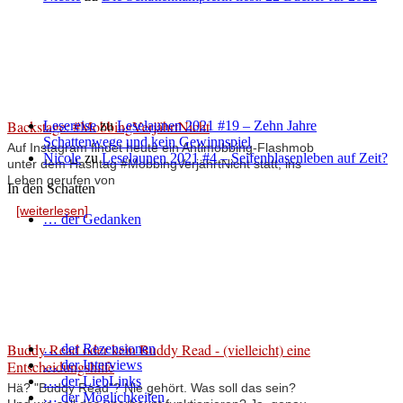
Backstage: #MobbingVerjährtNicht
Lesereise
zu
Leselaunen 2021 #19 – Zehn Jahre
Schattenwege und kein Gewinnspiel
Auf Instagram findet heute ein Antimobbing-Flashmob
Nicole
zu
Leselaunen 2021 #4 – Seifenblasenleben auf Zeit?
unter dem Hashtag #MobbingVerjährtNicht statt, ins
Leben gerufen von
In den Schatten
[weiterlesen]
… der Gedanken
Buddy Read oder kein Buddy Read - (vielleicht) eine
… der Rezensionen
Entscheidungshilfe
… der Interviews
… der LiebLinks
Hä? "Buddy Read"? Nie gehört. Was soll das sein?
… der Möglichkeiten