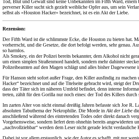
Tod, Blut und Gewalt sind keine Unbekannten im Fifth Ward, einem ber
perverser Killer sucht sich gezielt weibliche Opfer aus, um sein Verl
selbst als »Houston Hacker« bezeichnet, ist es ein Akt der Liebe.
Rezension:
Der Fifth Ward ist die schlimmste Ecke, die Houston zu bieten hat. 
vorherrscht, und die Gesetze, die dort befolgt werden, sehr genau. A
so harmlos.
Als Smokey, ein der Polizei bereits bekannter, dem Alkohol nicht gerad
um einen simplen Straßenmord handelt, sondern mehr dahinter stecken
Polizeibeamten auf den Magen schlägt und alles bisher Dagewesene in 
Für Hanson steht sofort außer Frage, den Killer ausfindig zu machen 
Hacker“ bezeichnet und auf die Titelseite gebracht wird, steigt der 
dass der Täter sich im näheren Umfeld befindet, denn interne Infor
treten, zählt für den Gorilla nur noch eines: der Tod des Killers durch
Im zarten Alter von nicht einmal dreißig Jahren befasste sich Joe R.
absoluten Tabuthema der Nekrophilie. Die Morde in
Akt der Liebe
die
anschließend während des eintretenden Todes oder direkt danach ver
Vorgehensweise, sondern liefert dem ohnehin bereits angewiderten un
„nachvollziehbar“ werden dem Leser nicht gerade leicht verdauliche 
Dabei ist vor allem erstaunlich, wie der Autor es schafft, mit nur 