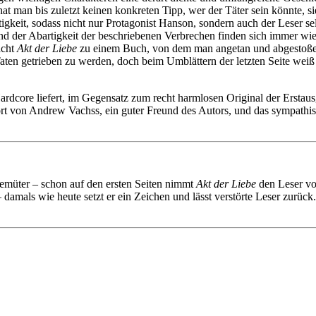
hat man bis zuletzt keinen konkreten Tipp, wer der Täter sein könnte, 
igkeit, sodass nicht nur Protagonist Hanson, sondern auch der Leser se
nd der Abartigkeit der beschriebenen Verbrechen finden sich immer wied
acht
Akt der Liebe
zu einem Buch, von dem man angetan und abgestoßen
en getrieben zu werden, doch beim Umblättern der letzten Seite weiß 
dcore liefert, im Gegensatz zum recht harmlosen Original der Erstaus
rt von Andrew Vachss, ein guter Freund des Autors, und das sympathi
Gemüter – schon auf den ersten Seiten nimmt
Akt der Liebe
den Leser vol
– damals wie heute setzt er ein Zeichen und lässt verstörte Leser zurüc