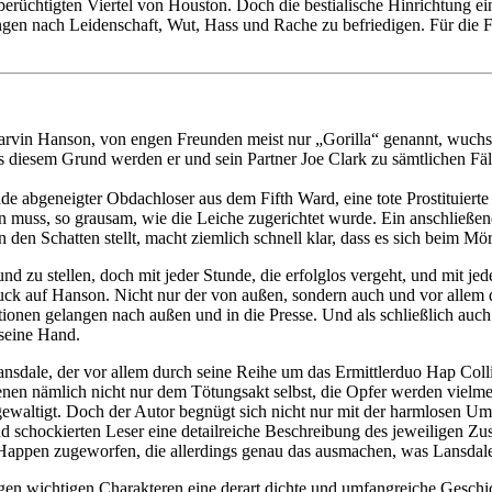
üchtigten Viertel von Houston. Doch die bestialische Hinrichtung einer
angen nach Leidenschaft, Wut, Hass und Rache zu befriedigen. Für die Fr
Marvin Hanson, von engen Freunden meist nur „Gorilla“ genannt, wuchs 
us diesem Grund werden er und sein Partner Joe Clark zu sämtlichen Fäl
e abgeneigter Obdachloser aus dem Fifth Ward, eine tote Prostituierte me
 muss, so grausam, wie die Leiche zugerichtet wurde. Ein anschließen
den Schatten stellt, macht ziemlich schnell klar, dass es sich beim Mö
und zu stellen, doch mit jeder Stunde, die erfolglos vergeht, und mit 
Druck auf Hanson. Nicht nur der von außen, sondern auch und vor allem d
mationen gelangen nach außen und in die Presse. Und als schließlich
 seine Hand.
 Lansdale, der vor allem durch seine Reihe um das Ermittlerduo Hap Co
nen nämlich nicht nur dem Tötungsakt selbst, die Opfer werden vielmeh
gewaltigt. Doch der Autor begnügt sich nicht nur mit der harmlosen U
d schockierten Leser eine detailreiche Beschreibung des jeweiligen Zu
Happen zugeworfen, die allerdings genau das ausmachen, was Lansdale d
wenigen wichtigen Charakteren eine derart dichte und umfangreiche Ges