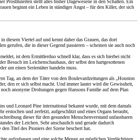
 Prostituierten stellt alles bisher Dagewesene in den Schatten. Ein
auen beginnt ein Leben in ständiger Angst – für den Killer, der sich
in diesem Viertel auf und kennt daher das Grauen, das dort
len gerufen, die in dieser Gegend passieren – scheinen sie auch noch
ldet, ist dem Ermittlerduo schnell klar, dass es sich hierbei nicht
der Besuch im Leichenschauhaus, der selbst den hartgesottenen
rder um einen Serientäter handeln muss.
jedem Tag, an dem der Täter von den Boulevardzeitungen als „Houston
er, den er sich selbst macht. Und immer lauter wird die Gewissheit,
 auch noch anonyme Drohungen gegen Hansons Familie auf dem Plan
llins und Leonard Pine international bekannt wurde, mit dem damals
r erstochen und zerfetzt, aufgeschlitzt und eines Organs beraubt,
mschreibung dieser für den gesunden Menschenverstand unfassbaren
standes der Leichen. Sehr anschaulich und gerade dadurch
en Titel des Pioniers der Szene beschert hat.
chichte aufzubauen und eine solche Menge an möglichen Verdächtigen