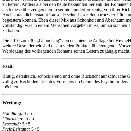
zu liefern. Anders als bei den heute bekannten Serienkiller-Romanen 
auch diese überzeugen den Leser nie hundertprozentig von ihrer Richt
Auch sprachlich erstaunt Lansdale seine Leser, denn trotz der Härte u
begeistern können. Eben dieser Mix aus Schönheit und Abschaum m
vollständig, was in einem Menschen vorgehen muss, um zu solchen Tat
zu haben.
Die 2010 zum 30. „Geburtstag“ neu erschienene Auflage bei HeyneHar
weitere Besonderheit sind das in vielen Punkten überzeugende Vorwo
Werdegang des vorliegenden Romans seinen Lesern zugängig macht.
Fazit:
Blutig, detailreich, schockierend und ohne Rücksicht auf schwache 
völlig zu Recht den Titel des Vorreiters im Genre des Psychothrillers 
möchten.
Wertung:
Handlung:
4 / 5
Charaktere:
5 / 5
Lesespaß:
5 / 5
Preis/Leistung:
5 / 5