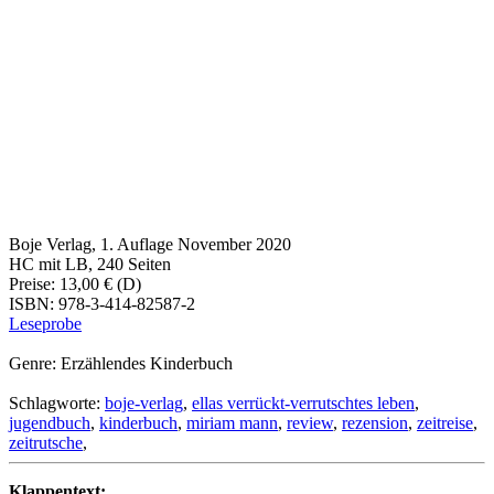
Boje Verlag, 1. Auflage November 2020
HC mit LB, 240 Seiten
Preise: 13,00 € (D)
ISBN: 978-3-414-82587-2
Leseprobe
Genre: Erzählendes Kinderbuch
Schlagworte:
boje-verlag
,
ellas verrückt-verrutschtes leben
,
jugendbuch
,
kinderbuch
,
miriam mann
,
review
,
rezension
,
zeitreise
,
zeitrutsche
,
Klappentext: