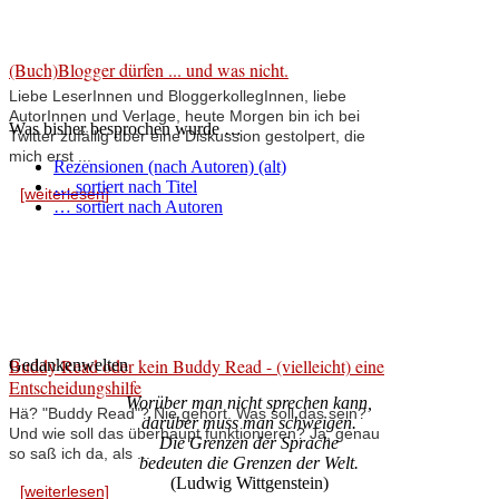
(Buch)Blogger dürfen ... und was nicht.
Liebe LeserInnen und BloggerkollegInnen, liebe
AutorInnen und Verlage, heute Morgen bin ich bei
Was bisher besprochen wurde …
Twitter zufällig über eine Diskussion gestolpert, die
mich erst ...
Rezensionen (nach Autoren) (alt)
… sortiert nach Titel
[weiterlesen]
… sortiert nach Autoren
Buddy Read oder kein Buddy Read - (vielleicht) eine
Gedankenwelten
Entscheidungshilfe
Worüber man nicht sprechen kann,
Hä? "Buddy Read"? Nie gehört. Was soll das sein?
darüber muss man schweigen.
Und wie soll das überhaupt funktionieren? Ja, genau
Die Grenzen der Sprache
so saß ich da, als ...
bedeuten die Grenzen der Welt.
(Ludwig Wittgenstein)
[weiterlesen]