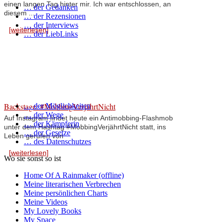
einen langen Tag hinter mir. Ich war entschlossen, an
… der Gedanken
diesem ...
… der Rezensionen
… der Interviews
[weiterlesen]
… der LiebLinks
Backstage: #MobbingVerjährtNicht
… der Möglichkeiten
… der Wege
Auf Instagram findet heute ein Antimobbing-Flashmob
… der Kämpferin
unter dem Hashtag #MobbingVerjährtNicht statt, ins
… der Gesetze
Leben gerufen von
… des Datenschutzes
[weiterlesen]
Wo sie sonst so ist
Home Of A Rainmaker (offline)
Meine literarischen Verbrechen
Meine persönlichen Charts
Meine Videos
My Lovely Books
My Space