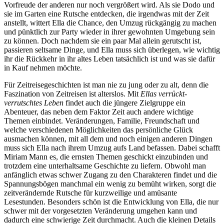
Vorfreude der anderen nur noch vergrößert wird. Als sie Dodo und
sie im Garten eine Rutsche entdecken, die irgendwas mit der Zeit
anstellt, wittert Ella die Chance, den Umzug rückgängig zu machen
und pünktlich zur Party wieder in ihrer gewohnten Umgebung sein
zu können. Doch nachdem sie ein paar Mal allein gerutscht ist,
passieren seltsame Dinge, und Ella muss sich überlegen, wie wichtig
ihr die Rückkehr in ihr altes Leben tatsächlich ist und was sie dafür
in Kauf nehmen möchte.
Für Zeitreisegeschichten ist man nie zu jung oder zu alt, denn die
Faszination von Zeitreisen ist alterslos. Mit
Ellas verrückt-
verrutschtes Leben
findet auch die jüngere Zielgruppe ein
Abenteuer, das neben dem Faktor Zeit auch andere wichtige
Themen einbindet. Veränderungen, Familie, Freundschaft und
welche verschiedenen Möglichkeiten das persönliche Glück
ausmachen können, mit all dem und noch einigen anderen Dingen
muss sich Ella nach ihrem Umzug aufs Land befassen. Dabei schafft
Miriam Mann es, die ernsten Themen geschickt einzubinden und
trotzdem eine unterhaltsame Geschichte zu liefern. Obwohl man
anfänglich etwas schwer Zugang zu den Charakteren findet und die
Spannungsbögen manchmal ein wenig zu bemüht wirken, sorgt die
zeitverändernde Rutsche für kurzweilige und amüsante
Lesestunden. Besonders schön ist die Entwicklung von Ella, die nur
schwer mit der vorgesetzten Veränderung umgehen kann und
dadurch eine schwierige Zeit durchmacht. Auch die kleinen Details