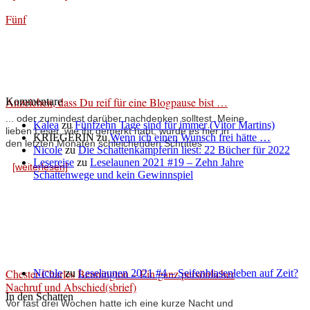
Fünf
Anzeichen, dass Du reif für eine Blogpause bist …
Kommentare
... oder zumindest darüber nachdenken solltest. Meine
Kalea
zu
Fünfzehn Tage sind für immer (Vitor Martins)
lieben Leser, wie ihr gemerkt habt, wurde es hier in
KRIEGERIN
zu
Wenn ich einen Wunsch frei hätte …
den letzten Monaten schleichenden Schrittes ...
Nicole
zu
Die Schattenkämpferin liest: 22 Bücher für 2022
Lesereise
zu
Leselaunen 2021 #19 – Zehn Jahre
[weiterlesen]
Schattenwege und kein Gewinnspiel
Chester Charles Bennington – Ein ganz persönlicher
Nicole
zu
Leselaunen 2021 #4 – Seifenblasenleben auf Zeit?
Nachruf und Abschied(sbrief)
In den Schatten
Vor fast drei Wochen hatte ich eine kurze Nacht und