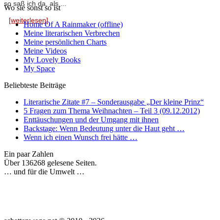
so saß ich da, als ...
Wo sie sonst so ist
[weiterlesen]
Home Of A Rainmaker (offline)
Meine literarischen Verbrechen
Meine persönlichen Charts
Meine Videos
My Lovely Books
My Space
Beliebteste Beiträge
Literarische Zitate #7 – Sonderausgabe „Der kleine Prinz“
5 Fragen zum Thema Weihnachten – Teil 3 (09.12.2012)
Enttäuschungen und der Umgang mit ihnen
Backstage: Wenn Bedeutung unter die Haut geht …
Wenn ich einen Wunsch frei hätte …
Ein paar Zahlen
Über 136268 gelesene Seiten.
… und für die Umwelt …