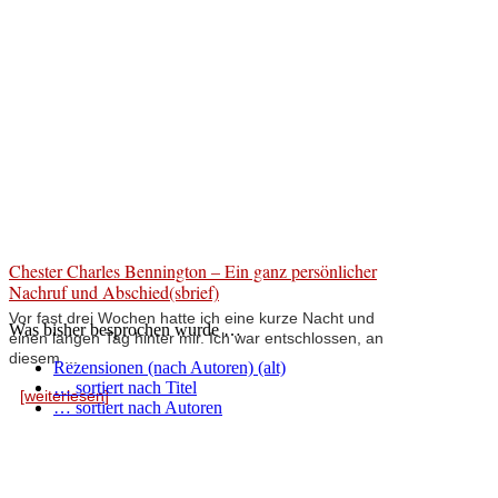
Chester Charles Bennington – Ein ganz persönlicher
Nachruf und Abschied(sbrief)
Vor fast drei Wochen hatte ich eine kurze Nacht und
Was bisher besprochen wurde …
einen langen Tag hinter mir. Ich war entschlossen, an
diesem ...
Rezensionen (nach Autoren) (alt)
… sortiert nach Titel
[weiterlesen]
… sortiert nach Autoren