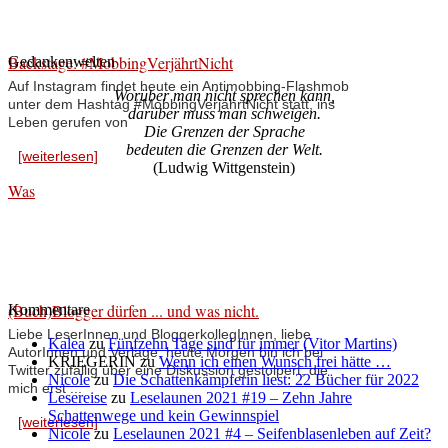
Backstage: #MobbingVerjährtNicht
Gedankenwelten
Auf Instagram findet heute ein Antimobbing-Flashmob
Worüber man nicht sprechen kann,
unter dem Hashtag #MobbingVerjährtNicht statt, ins
darüber muss man schweigen.
Leben gerufen von
Die Grenzen der Sprache
bedeuten die Grenzen der Welt.
[weiterlesen]
(Ludwig Wittgenstein)
Was
(Buch)Blogger dürfen ... und was nicht.
Kommentare
Liebe LeserInnen und BloggerkollegInnen, liebe
Kalea
zu
Fünfzehn Tage sind für immer (Vitor Martins)
AutorInnen und Verlage, heute Morgen bin ich bei
KRIEGERIN
zu
Wenn ich einen Wunsch frei hätte …
Twitter zufällig über eine Diskussion gestolpert, die
Nicole
zu
Die Schattenkämpferin liest: 22 Bücher für 2022
mich erst ...
Lesereise
zu
Leselaunen 2021 #19 – Zehn Jahre
Schattenwege und kein Gewinnspiel
[weiterlesen]
Nicole
zu
Leselaunen 2021 #4 – Seifenblasenleben auf Zeit?