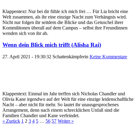
Klappentext: Nur bei dir fühle ich mich frei … Für Lia bricht eine
Welt zusammen, als ihr eine einzige Nacht zum Verhängnis wird.
Nicht nur folgen ihr seitdem die Blicke und das Getuschel ihrer
Kommilitonen überall auf dem Campus – selbst ihre Freundinnen
wenden sich von ihr ab.
Wenn dein Blick mich trifft (Alisha Rai)
27. April 2021 - 19:30:32
Schattenkämpferin
Keine Kommentare
Klappentext: Einmal im Jahr treffen sich Nicholas Chandler und
Olivia Kane irgendwo auf der Welt für eine einzige leidenschaftliche
Nacht – aber nicht für mehr. So lautet ihr unausgesprochenes
Arrangement, denn nach einem schrecklichen Unfall sind die
Familien Chandler und Kane verfeindet.
« Zurück
1
2
3
4
5
…
56
57
Weiter »