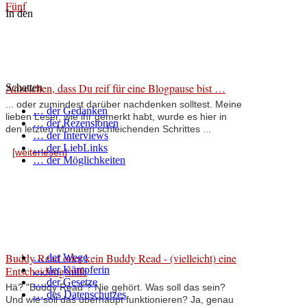
Fünf
In den
Anzeichen, dass Du reif für eine Blogpause bist …
Schatten
... oder zumindest darüber nachdenken solltest. Meine
… der Gedanken
lieben Leser, wie ihr gemerkt habt, wurde es hier in
… der Rezensionen
den letzten Monaten schleichenden Schrittes ...
… der Interviews
… der LiebLinks
[weiterlesen]
… der Möglichkeiten
Buddy Read oder kein Buddy Read - (vielleicht) eine
… der Wege
Entscheidungshilfe
… der Kämpferin
… der Gesetze
Hä? "Buddy Read"? Nie gehört. Was soll das sein?
… des Datenschutzes
Und wie soll das überhaupt funktionieren? Ja, genau