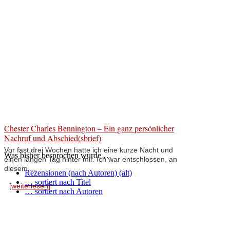
Chester Charles Bennington – Ein ganz persönlicher
Nachruf und Abschied(sbrief)
Vor fast drei Wochen hatte ich eine kurze Nacht und
Was bisher besprochen wurde …
einen langen Tag hinter mir. Ich war entschlossen, an
diesem ...
Rezensionen (nach Autoren) (alt)
… sortiert nach Titel
[weiterlesen]
… sortiert nach Autoren