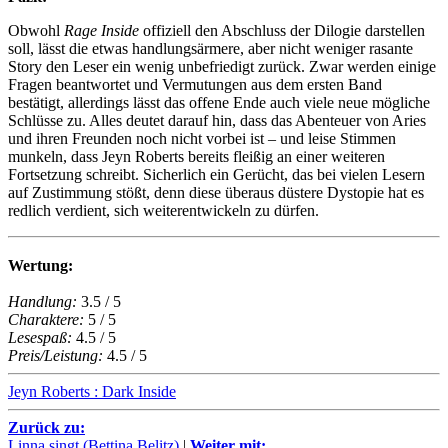
Obwohl
Rage Inside
offiziell den Abschluss der Dilogie darstellen
soll, lässt die etwas handlungsärmere, aber nicht weniger rasante
Story den Leser ein wenig unbefriedigt zurück. Zwar werden einige
Fragen beantwortet und Vermutungen aus dem ersten Band
bestätigt, allerdings lässt das offene Ende auch viele neue mögliche
Schlüsse zu. Alles deutet darauf hin, dass das Abenteuer von Aries
und ihren Freunden noch nicht vorbei ist – und leise Stimmen
munkeln, dass Jeyn Roberts bereits fleißig an einer weiteren
Fortsetzung schreibt. Sicherlich ein Gerücht, das bei vielen Lesern
auf Zustimmung stößt, denn diese überaus düstere Dystopie hat es
redlich verdient, sich weiterentwickeln zu dürfen.
Wertung:
Handlung:
3.5 / 5
Charaktere:
5 / 5
Lesespaß:
4.5 / 5
Preis/Leistung:
4.5 / 5
Jeyn Roberts : Dark Inside
Zurück zu:
Linna singt (Bettina Belitz)
|
Weiter mit: