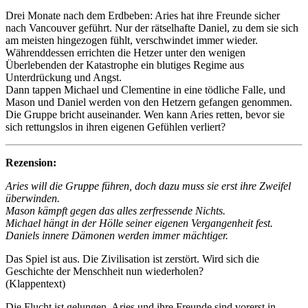
Drei Monate nach dem Erdbeben: Aries hat ihre Freunde sicher
nach Vancouver geführt. Nur der rätselhafte Daniel, zu dem sie sich
am meisten hingezogen fühlt, verschwindet immer wieder.
Währenddessen errichten die Hetzer unter den wenigen
Überlebenden der Katastrophe ein blutiges Regime aus
Unterdrückung und Angst.
Dann tappen Michael und Clementine in eine tödliche Falle, und
Mason und Daniel werden von den Hetzern gefangen genommen.
Die Gruppe bricht auseinander. Wen kann Aries retten, bevor sie
sich rettungslos in ihren eigenen Gefühlen verliert?
Rezension:
Aries will die Gruppe führen, doch dazu muss sie erst ihre Zweifel
überwinden.
Mason kämpft gegen das alles zerfressende Nichts.
Michael hängt in der Hölle seiner eigenen Vergangenheit fest.
Daniels innere Dämonen werden immer mächtiger.
Das Spiel ist aus. Die Zivilisation ist zerstört. Wird sich die
Geschichte der Menschheit nun wiederholen?
(Klappentext)
Die Flucht ist gelungen, Aries und ihre Freunde sind vorerst in