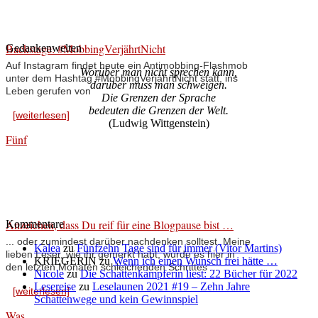
Backstage: #MobbingVerjährtNicht
Gedankenwelten
Auf Instagram findet heute ein Antimobbing-Flashmob
Worüber man nicht sprechen kann,
unter dem Hashtag #MobbingVerjährtNicht statt, ins
darüber muss man schweigen.
Leben gerufen von
Die Grenzen der Sprache
bedeuten die Grenzen der Welt.
[weiterlesen]
(Ludwig Wittgenstein)
Fünf
Anzeichen, dass Du reif für eine Blogpause bist …
Kommentare
... oder zumindest darüber nachdenken solltest. Meine
Kalea
zu
Fünfzehn Tage sind für immer (Vitor Martins)
lieben Leser, wie ihr gemerkt habt, wurde es hier in
KRIEGERIN
zu
Wenn ich einen Wunsch frei hätte …
den letzten Monaten schleichenden Schrittes ...
Nicole
zu
Die Schattenkämpferin liest: 22 Bücher für 2022
Lesereise
zu
Leselaunen 2021 #19 – Zehn Jahre
[weiterlesen]
Schattenwege und kein Gewinnspiel
Was