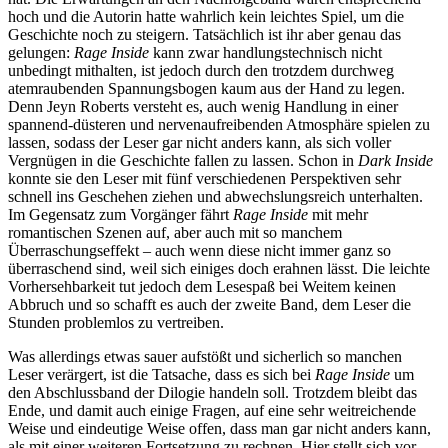
hoch und die Autorin hatte wahrlich kein leichtes Spiel, um die
Geschichte noch zu steigern. Tatsächlich ist ihr aber genau das
gelungen:
Rage Inside
kann zwar handlungstechnisch nicht
unbedingt mithalten, ist jedoch durch den trotzdem durchweg
atemraubenden Spannungsbogen kaum aus der Hand zu legen.
Denn Jeyn Roberts versteht es, auch wenig Handlung in einer
spannend-düsteren und nervenaufreibenden Atmosphäre spielen zu
lassen, sodass der Leser gar nicht anders kann, als sich voller
Vergnügen in die Geschichte fallen zu lassen. Schon in
Dark Inside
konnte sie den Leser mit fünf verschiedenen Perspektiven sehr
schnell ins Geschehen ziehen und abwechslungsreich unterhalten.
Im Gegensatz zum Vorgänger fährt
Rage Inside
mit mehr
romantischen Szenen auf, aber auch mit so manchem
Überraschungseffekt – auch wenn diese nicht immer ganz so
überraschend sind, weil sich einiges doch erahnen lässt. Die leichte
Vorhersehbarkeit tut jedoch dem Lesespaß bei Weitem keinen
Abbruch und so schafft es auch der zweite Band, dem Leser die
Stunden problemlos zu vertreiben.
Was allerdings etwas sauer aufstößt und sicherlich so manchen
Leser verärgert, ist die Tatsache, dass es sich bei
Rage Inside
um
den Abschlussband der Dilogie handeln soll. Trotzdem bleibt das
Ende, und damit auch einige Fragen, auf eine sehr weitreichende
Weise und eindeutige Weise offen, dass man gar nicht anders kann,
als mit einer weiteren Fortsetzung zu rechnen. Hier stellt sich vor