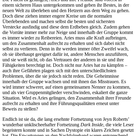
einem sicheren Haus untergekommen und geben ihr Bestes, in der
neuen Welt zu überleben und den Hetzern aus dem Weg zu gehen.
Doch diese ziehen immer engere Kreise um die normalen
Überlebenden und machen selbst die besten und sichersten
Verstecke ausfindig und diese dem Erdbeben gleich. Zudem gehen
die Vorräte immer mehr zur Neige und innerhalb der Gruppe kommt
es immer wieder zu Reibereien. Aries muss alle Kraft aufbringen,
um den Zusammenhalt aufrecht zu erhalten und sich dabei nicht
selbst zu verlieren. Denn in ihr werden immer öfter Zweifel wach,
ob sie überhaupt geeignet dafür ist, andere Menschen anzuführen,
und sie weiß nicht, ob das Vertrauen der anderen in sie und ihre
Fähigkeiten berechtigt ist. Doch nicht nur Aries hat zu kämpfen –
auch ihre Gefährten plagen sich mit den unterschiedlichsten
Problemen, über die sie jedoch nicht reden. Die Geheimnisse
innerhalb der Gruppe wachsen und mit ihnen das Misstrauen. Es
wird immer schwerer, auf einen gemeinsamen Nenner zu kommen,
und als vier Gruppenmitglieder verschwinden, eskaliert die ganze
Situation. Wird es Aries gelingen, den Zusammenhalt ihrer Freunde
aufrecht zu erhalten und ihre Führungsqualitäten erneut unter
Beweis zu stellen?
Endlich ist sie da, die lang ersehnte Fortsetzung von Jeyn Roberts’
wunderbar unklischeehafter Fortsetzung
Dark Inside
, die viele Leser
begeistern konnte und in Sachen Dystopie ein klares Zeichen gesetzt
hat. Die Erwartungen an den Nachfolgeband waren entsprechend