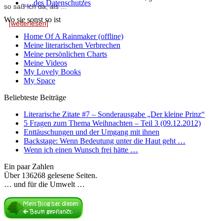
… des Datenschutzes
so saß ich da, als ...
Wo sie sonst so ist
[weiterlesen]
Home Of A Rainmaker (offline)
Meine literarischen Verbrechen
Meine persönlichen Charts
Meine Videos
My Lovely Books
My Space
Beliebteste Beiträge
Literarische Zitate #7 – Sonderausgabe „Der kleine Prinz“
5 Fragen zum Thema Weihnachten – Teil 3 (09.12.2012)
Enttäuschungen und der Umgang mit ihnen
Backstage: Wenn Bedeutung unter die Haut geht …
Wenn ich einen Wunsch frei hätte …
Ein paar Zahlen
Über 136268 gelesene Seiten.
… und für die Umwelt …