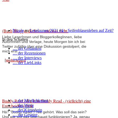
(Buch)Blogger dürfen ... und was nicht.
Nicole
zu
Leselaunen 2021 #4 – Seifenblasenleben auf Zeit?
Liebe LeserInnen und BloggerkollegInnen, liebe
In den Schatten
AutorInnen und Verlage, heute Morgen bin ich bei
Twitter zufällig über eine Diskussion gestolpert, die
… der Gedanken
mich erst ...
… der Rezensionen
… der Interviews
[weiterlesen]
… der LiebLinks
Buddy Read oder kein Buddy Read - (vielleicht) eine
… der Möglichkeiten
Entscheidungshilfe
… der Wege
… der Kämpferin
Hä? "Buddy Read"? Nie gehört. Was soll das sein?
… der Gesetze
Und wie soll das überhaupt funktionieren? Ja, genau