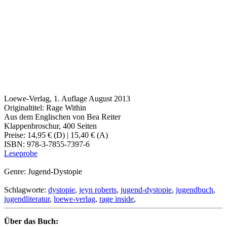
Loewe-Verlag, 1. Auflage August 2013
Originaltitel: Rage Within
Aus dem Englischen von Bea Reiter
Klappenbroschur, 400 Seiten
Preise: 14,95 € (D) | 15,40 € (A)
ISBN: 978-3-7855-7397-6
Leseprobe
Genre: Jugend-Dystopie
Schlagworte:
dystopie
,
jeyn roberts
,
jugend-dystopie
,
jugendbuch
,
jugendliteratur
,
loewe-verlag
,
rage inside
,
Über das Buch: