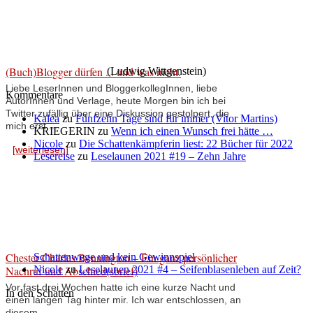
(Buch)Blogger dürfen ... und was nicht.
(Ludwig Wittgenstein)
Liebe LeserInnen und BloggerkollegInnen, liebe
Kommentare
AutorInnen und Verlage, heute Morgen bin ich bei
Twitter zufällig über eine Diskussion gestolpert, die
Kalea
zu
Fünfzehn Tage sind für immer (Vitor Martins)
mich erst ...
KRIEGERIN
zu
Wenn ich einen Wunsch frei hätte …
Nicole
zu
Die Schattenkämpferin liest: 22 Bücher für 2022
[weiterlesen]
Lesereise
zu
Leselaunen 2021 #19 – Zehn Jahre
Chester Charles Bennington – Ein ganz persönlicher
Schattenwege und kein Gewinnspiel
Nachruf und Abschied(sbrief)
Nicole
zu
Leselaunen 2021 #4 – Seifenblasenleben auf Zeit?
Vor fast drei Wochen hatte ich eine kurze Nacht und
In den Schatten
einen langen Tag hinter mir. Ich war entschlossen, an
diesem ...