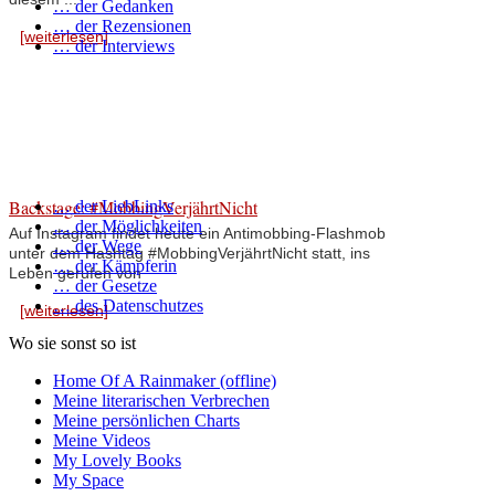
… der Gedanken
… der Rezensionen
[weiterlesen]
… der Interviews
Backstage: #MobbingVerjährtNicht
… der LiebLinks
… der Möglichkeiten
Auf Instagram findet heute ein Antimobbing-Flashmob
… der Wege
unter dem Hashtag #MobbingVerjährtNicht statt, ins
… der Kämpferin
Leben gerufen von
… der Gesetze
… des Datenschutzes
[weiterlesen]
Wo sie sonst so ist
Home Of A Rainmaker (offline)
Meine literarischen Verbrechen
Meine persönlichen Charts
Meine Videos
My Lovely Books
My Space