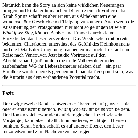
Natürlich kann die Story an sich keine wirklichen Neuerungen
bringen und ist daher in manchen Dingen ziemlich vorhersehbar.
Sarah Sprinz schafft es aber erneut, aus Altbekanntem eine
wunderschöne Geschichte mit Tiefgang zu zaubern. Auch wenn die
Ausarbeitung der Protagonisten hier nicht so gelungen ist wie in
What if we Stay
, können Amber und Emmett durch kleine
Einzelheiten das Leserherz erobern. Das Wiedersehen mit bereits
bekannten Charakteren unterstützt das Gefühl des Heimkommens
und die Details der Umgebung machen einmal mehr Lust auf eine
Reise nach Vancouver. Jetzt ist die Vorfreude auf den
Abschlussband groß, in dem die dritte Mitbewohnerin der
zauberhaften WG ihr Liebesabenteuer erleben darf – ein paar
Einblicke wurden bereits gegeben und man darf gespannt sein, was
die Autorin aus dem vorhandenen Potential macht.
Fazit:
Der ewige zweite Band – entweder er überzeugt auf ganzer Linie
oder er enttäuscht bitterlich.
What if we Stay
tut keins von beidem.
Der Roman spielt zwar nicht auf dem gleichen Level wie sein
Vorgänger, kann aber inhaltlich mit anderen, wichtigen Themen
punkten. Sarah Sprinz schafft es auf anderer Ebene, den Leser
mitzureißen und zum Nachdenken anzuregen.