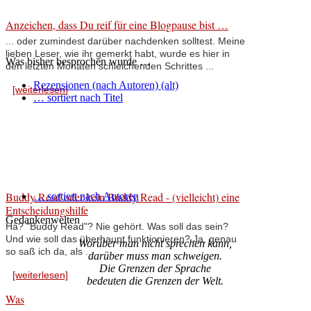
Anzeichen, dass Du reif für eine Blogpause bist …
... oder zumindest darüber nachdenken solltest. Meine
lieben Leser, wie ihr gemerkt habt, wurde es hier in
Was bisher besprochen wurde …
den letzten Monaten schleichenden Schrittes ...
Rezensionen (nach Autoren) (alt)
[weiterlesen]
… sortiert nach Titel
Buddy Read oder kein Buddy Read - (vielleicht) eine
… sortiert nach Autoren
Entscheidungshilfe
Gedankenwelten
Hä? "Buddy Read"? Nie gehört. Was soll das sein?
Und wie soll das überhaupt funktionieren? Ja, genau
Worüber man nicht sprechen kann,
so saß ich da, als ...
darüber muss man schweigen.
Die Grenzen der Sprache
[weiterlesen]
bedeuten die Grenzen der Welt.
Was