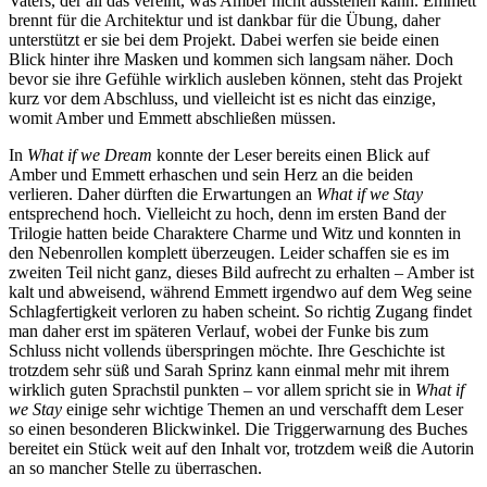
Vaters, der all das vereint, was Amber nicht ausstehen kann. Emmett
brennt für die Architektur und ist dankbar für die Übung, daher
unterstützt er sie bei dem Projekt. Dabei werfen sie beide einen
Blick hinter ihre Masken und kommen sich langsam näher. Doch
bevor sie ihre Gefühle wirklich ausleben können, steht das Projekt
kurz vor dem Abschluss, und vielleicht ist es nicht das einzige,
womit Amber und Emmett abschließen müssen.
In
What if we Dream
konnte der Leser bereits einen Blick auf
Amber und Emmett erhaschen und sein Herz an die beiden
verlieren. Daher dürften die Erwartungen an
What if we Stay
entsprechend hoch. Vielleicht zu hoch, denn im ersten Band der
Trilogie hatten beide Charaktere Charme und Witz und konnten in
den Nebenrollen komplett überzeugen. Leider schaffen sie es im
zweiten Teil nicht ganz, dieses Bild aufrecht zu erhalten – Amber ist
kalt und abweisend, während Emmett irgendwo auf dem Weg seine
Schlagfertigkeit verloren zu haben scheint. So richtig Zugang findet
man daher erst im späteren Verlauf, wobei der Funke bis zum
Schluss nicht vollends überspringen möchte. Ihre Geschichte ist
trotzdem sehr süß und Sarah Sprinz kann einmal mehr mit ihrem
wirklich guten Sprachstil punkten – vor allem spricht sie in
What if
we Stay
einige sehr wichtige Themen an und verschafft dem Leser
so einen besonderen Blickwinkel. Die Triggerwarnung des Buches
bereitet ein Stück weit auf den Inhalt vor, trotzdem weiß die Autorin
an so mancher Stelle zu überraschen.