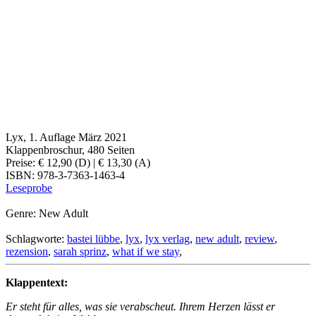
Lyx, 1. Auflage März 2021
Klappenbroschur, 480 Seiten
Preise: € 12,90 (D) | € 13,30 (A)
ISBN: 978-3-7363-1463-4
Leseprobe
Genre: New Adult
Schlagworte:
bastei lübbe
,
lyx
,
lyx verlag
,
new adult
,
review
,
rezension
,
sarah sprinz
,
what if we stay
,
Klappentext:
Er steht für alles, was sie verabscheut. Ihrem Herzen lässt er