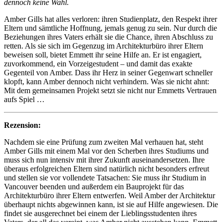
dennoch keine Wahl.
Amber Gills hat alles verloren: ihren Studienplatz, den Respekt ihrer
Eltern und sämtliche Hoffnung, jemals genug zu sein. Nur durch die
Beziehungen ihres Vaters erhält sie die Chance, ihren Abschluss zu
retten. Als sie sich im Gegenzug im Architekturbüro ihrer Eltern
beweisen soll, bietet Emmett ihr seine Hilfe an. Er ist engagiert,
zuvorkommend, ein Vorzeigestudent – und damit das exakte
Gegenteil von Amber. Dass ihr Herz in seiner Gegenwart schneller
klopft, kann Amber dennoch nicht verhindern. Was sie nicht ahnt:
Mit dem gemeinsamen Projekt setzt sie nicht nur Emmetts Vertrauen
aufs Spiel …
Rezension:
Nachdem sie eine Prüfung zum zweiten Mal verhauen hat, steht
Amber Gills mit einem Mal vor den Scherben ihres Studiums und
muss sich nun intensiv mit ihrer Zukunft auseinandersetzen. Ihre
überaus erfolgreichen Eltern sind natürlich nicht besonders erfreut
und stellen sie vor vollendete Tatsachen: Sie muss ihr Studium in
Vancouver beenden und außerdem ein Bauprojekt für das
Architekturbüro ihrer Eltern entwerfen. Weil Amber der Architektur
überhaupt nichts abgewinnen kann, ist sie auf Hilfe angewiesen. Die
findet sie ausgerechnet bei einem der Lieblingsstudenten ihres