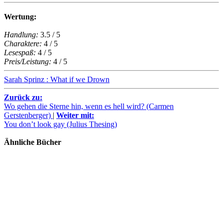
Wertung:
Handlung:
3.5 / 5
Charaktere:
4 / 5
Lesespaß:
4 / 5
Preis/Leistung:
4 / 5
Sarah Sprinz : What if we Drown
Zurück zu:
Wo gehen die Sterne hin, wenn es hell wird? (Carmen
Gerstenberger)
|
Weiter mit:
You don’t look gay (Julius Thesing)
Ähnliche Bücher