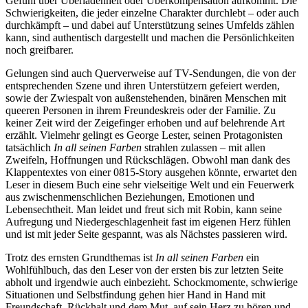
Gefühl über Überladenheit oder Überkompensation aufkommt. Die
Schwierigkeiten, die jeder einzelne Charakter durchlebt – oder auch
durchkämpft – und dabei auf Unterstützung seines Umfelds zählen
kann, sind authentisch dargestellt und machen die Persönlichkeiten
noch greifbarer.
Gelungen sind auch Querverweise auf TV-Sendungen, die von der
entsprechenden Szene und ihren Unterstützern gefeiert werden,
sowie der Zwiespalt von außenstehenden, binären Menschen mit
queeren Personen in ihrem Freundeskreis oder der Familie. Zu
keiner Zeit wird der Zeigefinger erhoben und auf belehrende Art
erzählt. Vielmehr gelingt es George Lester, seinen Protagonisten
tatsächlich
In all seinen Farben
strahlen zulassen – mit allen
Zweifeln, Hoffnungen und Rückschlägen. Obwohl man dank des
Klappentextes von einer 0815-Story ausgehen könnte, erwartet den
Leser in diesem Buch eine sehr vielseitige Welt und ein Feuerwerk
aus zwischenmenschlichen Beziehungen, Emotionen und
Lebensechtheit. Man leidet und freut sich mit Robin, kann seine
Aufregung und Niedergeschlagenheit fast im eigenen Herz fühlen
und ist mit jeder Seite gespannt, was als Nächstes passieren wird.
Trotz des ernsten Grundthemas ist
In all seinen Farben
ein
Wohlfühlbuch, das den Leser von der ersten bis zur letzten Seite
abholt und irgendwie auch einbezieht. Schockmomente, schwierige
Situationen und Selbstfindung gehen hier Hand in Hand mit
Freundschaft, Rückhalt und dem Mut, auf sein Herz zu hören und