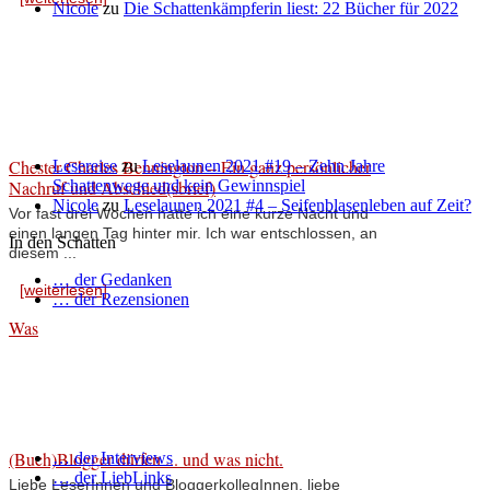
Nicole
zu
Die Schattenkämpferin liest: 22 Bücher für 2022
Chester Charles Bennington – Ein ganz persönlicher
Lesereise
zu
Leselaunen 2021 #19 – Zehn Jahre
Nachruf und Abschied(sbrief)
Schattenwege und kein Gewinnspiel
Nicole
zu
Leselaunen 2021 #4 – Seifenblasenleben auf Zeit?
Vor fast drei Wochen hatte ich eine kurze Nacht und
einen langen Tag hinter mir. Ich war entschlossen, an
In den Schatten
diesem ...
… der Gedanken
[weiterlesen]
… der Rezensionen
Was
(Buch)Blogger dürfen ... und was nicht.
… der Interviews
… der LiebLinks
Liebe LeserInnen und BloggerkollegInnen, liebe