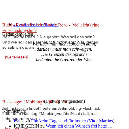
Buddy Read oder kein Buddy Read - (vielleicht) eine
… sortiert nach Autoren
Entscheidungshilfe
Gedankenwelten
Hä? "Buddy Read"? Nie gehört. Was soll das sein?
Und wie soll das überhaupt funktionieren? Ja, genau
Worüber man nicht sprechen kann,
so saß ich da, als ...
darüber muss man schweigen.
Die Grenzen der Sprache
[weiterlesen]
bedeuten die Grenzen der Welt.
Backstage: #MobbingVerjährtNicht
(Ludwig Wittgenstein)
Auf Instagram findet heute ein Antimobbing-Flashmob
Kommentare
unter dem Hashtag #MobbingVerjährtNicht statt, ins
Leben gerufen von
Kalea
zu
Fünfzehn Tage sind für immer (Vitor Martins)
KRIEGERIN
zu
Wenn ich einen Wunsch frei hätte …
[weiterlesen]