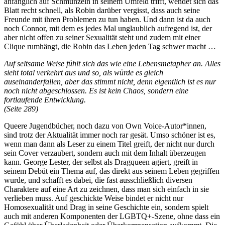
anfänglich auf Schmunzeln in seinem Umfeld trifft, wendet sich das
Blatt recht schnell, als Robin darüber vergisst, dass auch seine
Freunde mit ihren Problemen zu tun haben. Und dann ist da auch
noch Connor, mit dem es jedes Mal unglaublich aufregend ist, der
aber nicht offen zu seiner Sexualität steht und zudem mit einer
Clique rumhängt, die Robin das Leben jeden Tag schwer macht …
Auf seltsame Weise fühlt sich das wie eine Lebensmetapher an. Alles
sieht total verkehrt aus und so, als würde es gleich
auseinanderfallen, aber das stimmt nicht, denn eigentlich ist es nur
noch nicht abgeschlossen. Es ist kein Chaos, sondern eine
fortlaufende Entwicklung.
(Seite 289)
Queere Jugendbücher, noch dazu von Own Voice-Autor*innen,
sind trotz der Aktualität immer noch rar gesät. Umso schöner ist es,
wenn man dann als Leser zu einem Titel greift, der nicht nur durch
sein Cover verzaubert, sondern auch mit dem Inhalt überzeugen
kann. George Lester, der selbst als Dragqueen agiert, greift in
seinem Debüt ein Thema auf, das direkt aus seinem Leben gegriffen
wurde, und schafft es dabei, die fast ausschließlich diversen
Charaktere auf eine Art zu zeichnen, dass man sich einfach in sie
verlieben muss. Auf geschickte Weise bindet er nicht nur
Homosexualität und Drag in seine Geschichte ein, sondern spielt
auch mit anderen Komponenten der LGBTQ+-Szene, ohne dass ein