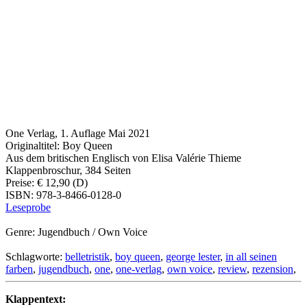
One Verlag, 1. Auflage Mai 2021
Originaltitel: Boy Queen
Aus dem britischen Englisch von Elisa Valérie Thieme
Klappenbroschur, 384 Seiten
Preise: € 12,90 (D)
ISBN: 978-3-8466-0128-0
Leseprobe
Genre: Jugendbuch / Own Voice
Schlagworte:
belletristik
,
boy queen
,
george lester
,
in all seinen
farben
,
jugendbuch
,
one
,
one-verlag
,
own voice
,
review
,
rezension
,
Klappentext: