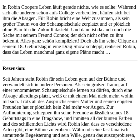
In Robin Coopers Leben läuft gerade nichts, wie es sollte: Während
sich alle anderen schon aufs College vorbereiten, häufen sich bei
ihm die Absagen. Für Robin bricht eine Welt zusammen, als sein
großer Traum von der Schauspielschule zerplatzt und er plötzlich
ohne Plan für die Zukunft dasteht. Und dann ist da auch noch die
Sache mit seinem Freund Connor, der sich nicht offen zu ihm
bekennt. Alles ganz schön kompliziert! Doch als ihn seine Clique an
seinem 18. Geburtstag in eine Drag Show schleppt, realisiert Robin,
dass das Leben manchmal ganz eigene Pläne macht …
Rezension:
Seit Jahren steht Robin für sein Leben gern auf der Bühne und
verwandelt sich in andere Personen. Als sein großer Traum, auf
einer renommierten Schauspielschule lernen zu dürfen, durch eine
Absage allerdings platzt, weiß er mit einem Mal nicht mehr, wohin
mit sich. Trotz all des Zuspruchs seiner Mutter und seinen engsten
Freunden hat er plötzlich kein Ziel mehr vor Augen. Zur
Aufmunterung schleppen ihn seine Freunde anlässlich seines 18.
Geburtstags in eine Dragshow, und inmitten all der bunten Farben
und des schillernden Lichts wird Robin klar, dass es verschiedene
Arten gibt, eine Bühne zu erobern. Während seine fast fanatisch
anmutende Begeisterung und sein Wille, genau das auszuprobieren,