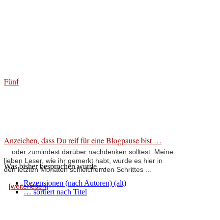
Fünf
Anzeichen, dass Du reif für eine Blogpause bist …
... oder zumindest darüber nachdenken solltest. Meine
lieben Leser, wie ihr gemerkt habt, wurde es hier in
Was bisher besprochen wurde …
den letzten Monaten schleichenden Schrittes ...
Rezensionen (nach Autoren) (alt)
[weiterlesen]
… sortiert nach Titel