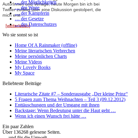
… der Möglichkeiten
AutorInnen und Verlage, heute Morgen bin ich bei
… der Wege
Twitter zufällig über eine Diskussion gestolpert, die
… der Kämpferin
mich erst ...
… der Gesetze
… des Datenschutzes
[weiterlesen]
Wo sie sonst so ist
Home Of A Rainmaker (offline)
Meine literarischen Verbrechen
Meine persönlichen Charts
Meine Videos
My Lovely Books
My Space
Beliebteste Beiträge
Literarische Zitate #7 – Sonderausgabe „Der kleine Prinz“
5 Fragen zum Thema Weihnachten – Teil 3 (09.12.2012)
Enttäuschungen und der Umgang mit ihnen
Backstage: Wenn Bedeutung unter die Haut geht …
Wenn ich einen Wunsch frei hätte …
Ein paar Zahlen
Über 136268 gelesene Seiten.
… und für die Umwelt …