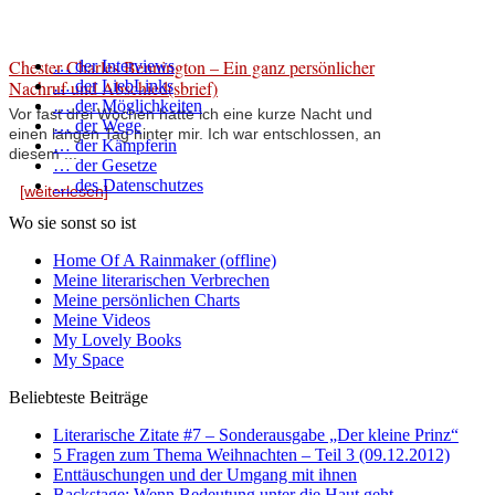
Chester Charles Bennington – Ein ganz persönlicher
… der Interviews
Nachruf und Abschied(sbrief)
… der LiebLinks
… der Möglichkeiten
Vor fast drei Wochen hatte ich eine kurze Nacht und
… der Wege
einen langen Tag hinter mir. Ich war entschlossen, an
… der Kämpferin
diesem ...
… der Gesetze
… des Datenschutzes
[weiterlesen]
Wo sie sonst so ist
Home Of A Rainmaker (offline)
Meine literarischen Verbrechen
Meine persönlichen Charts
Meine Videos
My Lovely Books
My Space
Beliebteste Beiträge
Literarische Zitate #7 – Sonderausgabe „Der kleine Prinz“
5 Fragen zum Thema Weihnachten – Teil 3 (09.12.2012)
Enttäuschungen und der Umgang mit ihnen
Backstage: Wenn Bedeutung unter die Haut geht …