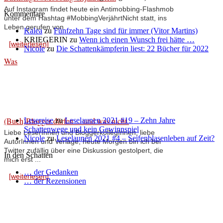
Auf Instagram findet heute ein Antimobbing-Flashmob
Kommentare
unter dem Hashtag #MobbingVerjährtNicht statt, ins
Leben gerufen von
Kalea
zu
Fünfzehn Tage sind für immer (Vitor Martins)
KRIEGERIN
zu
Wenn ich einen Wunsch frei hätte …
[weiterlesen]
Nicole
zu
Die Schattenkämpferin liest: 22 Bücher für 2022
Was
(Buch)Blogger dürfen ... und was nicht.
Lesereise
zu
Leselaunen 2021 #19 – Zehn Jahre
Schattenwege und kein Gewinnspiel
Liebe LeserInnen und BloggerkollegInnen, liebe
Nicole
zu
Leselaunen 2021 #4 – Seifenblasenleben auf Zeit?
AutorInnen und Verlage, heute Morgen bin ich bei
Twitter zufällig über eine Diskussion gestolpert, die
In den Schatten
mich erst ...
… der Gedanken
[weiterlesen]
… der Rezensionen