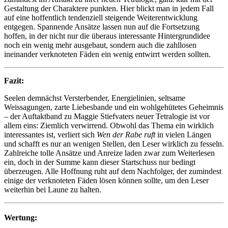
Gestaltung der Charaktere punkten. Hier blickt man in jedem Fall
auf eine hoffentlich tendenziell steigende Weiterentwicklung
entgegen. Spannende Ansätze lassen nun auf die Fortsetzung
hoffen, in der nicht nur die überaus interessante Hintergrundidee
noch ein wenig mehr ausgebaut, sondern auch die zahllosen
ineinander verknoteten Fäden ein wenig entwirrt werden sollten.
Fazit:
Seelen demnächst Versterbender, Energielinien, seltsame
Weissagungen, zarte Liebesbande und ein wohlgehütetes Geheimnis
– der Auftaktband zu Maggie Stiefvaters neuer Tetralogie ist vor
allem eins: Ziemlich verwirrend. Obwohl das Thema ein wirklich
interessantes ist, verliert sich
Wen der Rabe ruft
in vielen Längen
und schafft es nur an wenigen Stellen, den Leser wirklich zu fesseln.
Zahlreiche tolle Ansätze und Anreize laden zwar zum Weiterlesen
ein, doch in der Summe kann dieser Startschuss nur bedingt
überzeugen. Alle Hoffnung ruht auf dem Nachfolger, der zumindest
einige der verknoteten Fäden lösen können sollte, um den Leser
weiterhin bei Laune zu halten.
Wertung: