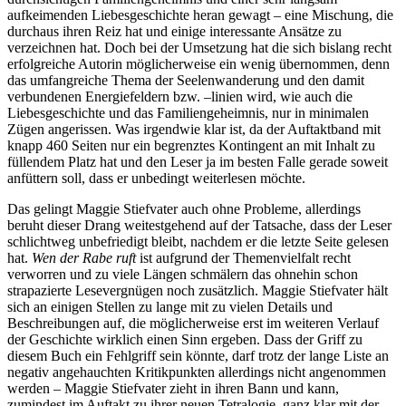
aufkeimenden Liebesgeschichte heran gewagt – eine Mischung, die
durchaus ihren Reiz hat und einige interessante Ansätze zu
verzeichnen hat. Doch bei der Umsetzung hat die sich bislang recht
erfolgreiche Autorin möglicherweise ein wenig übernommen, denn
das umfangreiche Thema der Seelenwanderung und den damit
verbundenen Energiefeldern bzw. –linien wird, wie auch die
Liebesgeschichte und das Familiengeheimnis, nur in minimalen
Zügen angerissen. Was irgendwie klar ist, da der Auftaktband mit
knapp 460 Seiten nur ein begrenztes Kontingent an mit Inhalt zu
füllendem Platz hat und den Leser ja im besten Falle gerade soweit
anfüttern soll, dass er unbedingt weiterlesen möchte.
Das gelingt Maggie Stiefvater auch ohne Probleme, allerdings
beruht dieser Drang weitestgehend auf der Tatsache, dass der Leser
schlichtweg unbefriedigt bleibt, nachdem er die letzte Seite gelesen
hat.
Wen der Rabe ruft
ist aufgrund der Themenvielfalt recht
verworren und zu viele Längen schmälern das ohnehin schon
strapazierte Lesevergnügen noch zusätzlich. Maggie Stiefvater hält
sich an einigen Stellen zu lange mit zu vielen Details und
Beschreibungen auf, die möglicherweise erst im weiteren Verlauf
der Geschichte wirklich einen Sinn ergeben. Dass der Griff zu
diesem Buch ein Fehlgriff sein könnte, darf trotz der lange Liste an
negativ angehauchten Kritikpunkten allerdings nicht angenommen
werden – Maggie Stiefvater zieht in ihren Bann und kann,
zumindest im Auftakt zu ihrer neuen Tetralogie, ganz klar mit der