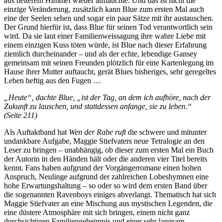
aus heiterem Himmel wieder auftauchte. Und das ist nicht die
einzige Veränderung, zusätzlich kann Blue zum ersten Mal auch
eine der Seelen sehen und sogar ein paar Sätze mit ihr austauschen.
Der Grund hierfür ist, dass Blue für seinen Tod verantwortlich sein
wird. Da sie laut einer Familienweissagung ihre wahre Liebe mit
einem einzigen Kuss töten würde, ist Blue nach dieser Erfahrung
ziemlich durcheinander – und als der echte, lebendige Gansey
gemeinsam mit seinen Freunden plötzlich für eine Kartenlegung im
Hause ihrer Mutter auftaucht, gerät Blues bisheriges, sehr geregeltes
Leben heftig aus den Fugen …
„Heute“, dachte Blue, „ist der Tag, an dem ich aufhöre, nach der
Zukunft zu lauschen, und stattdessen anfange, sie zu leben.“
(Seite 211)
Als Auftaktband hat
Wen der Rabe ruft
die schwere und mitunter
undankbare Aufgabe, Maggie Stiefvaters neue Tetralogie an den
Leser zu bringen – unabhängig, ob dieser zum ersten Mal ein Buch
der Autorin in den Händen hält oder die anderen vier Titel bereits
kennt. Fans haben aufgrund der Vorgängerromane einen hohen
Anspruch, Neulinge aufgrund der zahlreichen Lobeshymnen eine
hohe Erwartungshaltung – so oder so wird dem ersten Band über
die sogenannten Ravenboys einiges abverlangt. Thematisch hat sich
Maggie Stiefvater an eine Mischung aus mystischen Legenden, die
eine düstere Atmosphäre mit sich bringen, einem nicht ganz
durchsichtigen Familiengeheimnis und einer sehr langsam