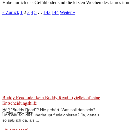
Habe nur ich das Gefühl oder sind die letzten Wochen des Jahres imm
« Zurück
1
2
3
4
5
…
143
144
Weiter »
Buddy Read oder kein Buddy Read - (vielleicht) eine
Entscheidungshilfe
Hä? "Buddy Read"? Nie gehört. Was soll das sein?
Gedankenwelten
Und wie soll das überhaupt funktionieren? Ja, genau
so saß ich da, als ...