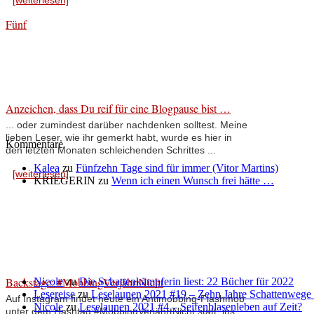
[weiterlesen]
Fünf
Anzeichen, dass Du reif für eine Blogpause bist …
... oder zumindest darüber nachdenken solltest. Meine
lieben Leser, wie ihr gemerkt habt, wurde es hier in
Kommentare
den letzten Monaten schleichenden Schrittes ...
Kalea
zu
Fünfzehn Tage sind für immer (Vitor Martins)
[weiterlesen]
KRIEGERIN
zu
Wenn ich einen Wunsch frei hätte …
Backstage: #MobbingVerjährtNicht
Nicole
zu
Die Schattenkämpferin liest: 22 Bücher für 2022
Lesereise
zu
Leselaunen 2021 #19 – Zehn Jahre Schattenwege
Auf Instagram findet heute ein Antimobbing-Flashmob
Nicole
zu
Leselaunen 2021 #4 – Seifenblasenleben auf Zeit?
unter dem Hashtag #MobbingVerjährtNicht statt, ins