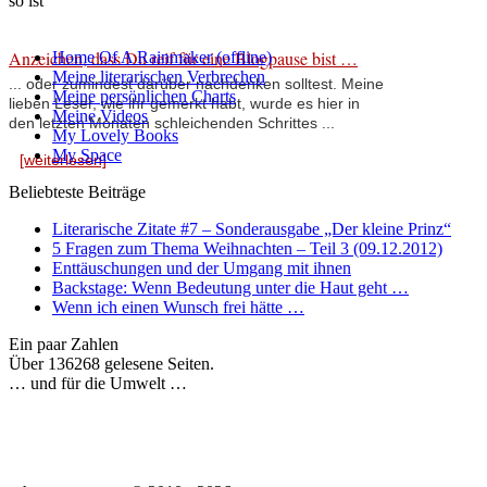
so ist
Anzeichen, dass Du reif für eine Blogpause bist …
Home Of A Rainmaker (offline)
Meine literarischen Verbrechen
... oder zumindest darüber nachdenken solltest. Meine
Meine persönlichen Charts
lieben Leser, wie ihr gemerkt habt, wurde es hier in
Meine Videos
den letzten Monaten schleichenden Schrittes ...
My Lovely Books
My Space
[weiterlesen]
Beliebteste Beiträge
Literarische Zitate #7 – Sonderausgabe „Der kleine Prinz“
5 Fragen zum Thema Weihnachten – Teil 3 (09.12.2012)
Enttäuschungen und der Umgang mit ihnen
Backstage: Wenn Bedeutung unter die Haut geht …
Wenn ich einen Wunsch frei hätte …
Ein paar Zahlen
Über 136268 gelesene Seiten.
… und für die Umwelt …