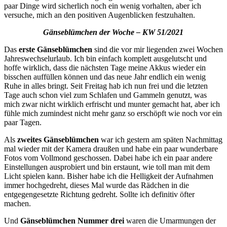
paar Dinge wird sicherlich noch ein wenig vorhalten, aber ich
versuche, mich an den positiven Augenblicken festzuhalten.
Gänseblümchen der Woche – KW 51/2021
Das
erste Gänseblümchen
sind die vor mir liegenden zwei Wochen
Jahreswechselurlaub. Ich bin einfach komplett ausgelutscht und
hoffe wirklich, dass die nächsten Tage meine Akkus wieder ein
bisschen auffüllen können und das neue Jahr endlich ein wenig
Ruhe in alles bringt. Seit Freitag hab ich nun frei und die letzten
Tage auch schon viel zum Schlafen und Gammeln genutzt, was
mich zwar nicht wirklich erfrischt und munter gemacht hat, aber ich
fühle mich zumindest nicht mehr ganz so erschöpft wie noch vor ein
paar Tagen.
Als
zweites Gänseblümchen
war ich gestern am späten Nachmittag
mal wieder mit der Kamera draußen und habe ein paar wunderbare
Fotos vom Vollmond geschossen. Dabei habe ich ein paar andere
Einstellungen ausprobiert und bin erstaunt, wie toll man mit dem
Licht spielen kann. Bisher habe ich die Helligkeit der Aufnahmen
immer hochgedreht, dieses Mal wurde das Rädchen in die
entgegengesetzte Richtung gedreht. Sollte ich definitiv öfter
machen.
Und
Gänseblümchen Nummer drei
waren die Umarmungen der