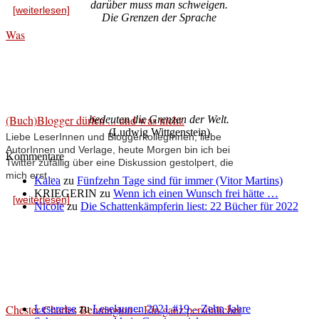
darüber muss man schweigen.
[weiterlesen]
Die Grenzen der Sprache
Was
(Buch)Blogger dürfen ... und was nicht.
bedeuten die Grenzen der Welt.
(Ludwig Wittgenstein)
Liebe LeserInnen und BloggerkollegInnen, liebe
AutorInnen und Verlage, heute Morgen bin ich bei
Kommentare
Twitter zufällig über eine Diskussion gestolpert, die
mich erst ...
Kalea
zu
Fünfzehn Tage sind für immer (Vitor Martins)
KRIEGERIN
zu
Wenn ich einen Wunsch frei hätte …
[weiterlesen]
Nicole
zu
Die Schattenkämpferin liest: 22 Bücher für 2022
Chester Charles Bennington – Ein ganz persönlicher
Lesereise
zu
Leselaunen 2021 #19 – Zehn Jahre