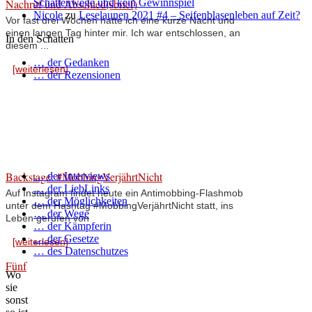
Nachruf und Abschied(sbrief)
Schattenwege und kein Gewinnspiel
Nicole
zu
Leselaunen 2021 #4 – Seifenblasenleben auf Zeit?
Vor fast drei Wochen hatte ich eine kurze Nacht und
einen langen Tag hinter mir. Ich war entschlossen, an
In den Schatten
diesem ...
… der Gedanken
[weiterlesen]
… der Rezensionen
Backstage: #MobbingVerjährtNicht
… der Interviews
… der LiebLinks
Auf Instagram findet heute ein Antimobbing-Flashmob
… der Möglichkeiten
unter dem Hashtag #MobbingVerjährtNicht statt, ins
… der Wege
Leben gerufen von
… der Kämpferin
… der Gesetze
[weiterlesen]
… des Datenschutzes
Fünf
Wo
sie
sonst