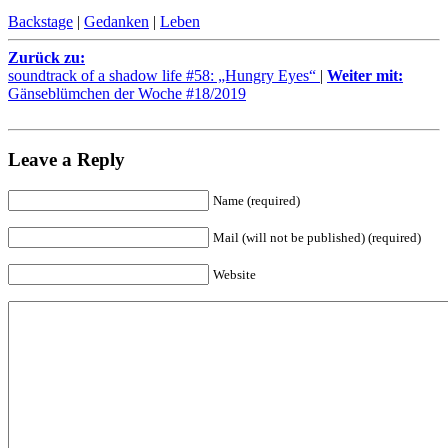
Backstage
|
Gedanken
|
Leben
Zurück zu:
soundtrack of a shadow life #58: „Hungry Eyes“
|
Weiter mit:
Gänseblümchen der Woche #18/2019
Leave a Reply
Name (required)
Mail (will not be published) (required)
Website