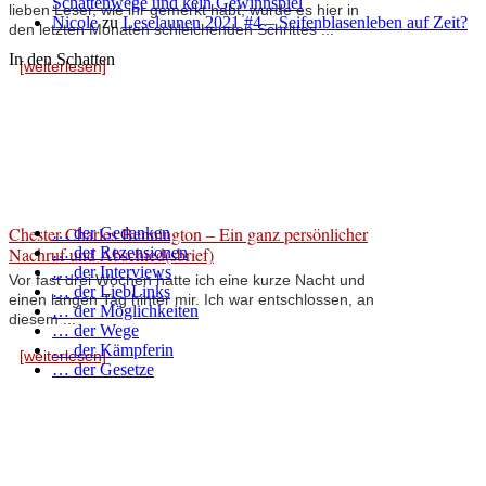
Schattenwege und kein Gewinnspiel
lieben Leser, wie ihr gemerkt habt, wurde es hier in
Nicole
zu
Leselaunen 2021 #4 – Seifenblasenleben auf Zeit?
den letzten Monaten schleichenden Schrittes ...
In den Schatten
[weiterlesen]
Chester Charles Bennington – Ein ganz persönlicher
… der Gedanken
Nachruf und Abschied(sbrief)
… der Rezensionen
… der Interviews
Vor fast drei Wochen hatte ich eine kurze Nacht und
… der LiebLinks
einen langen Tag hinter mir. Ich war entschlossen, an
… der Möglichkeiten
diesem ...
… der Wege
… der Kämpferin
[weiterlesen]
… der Gesetze