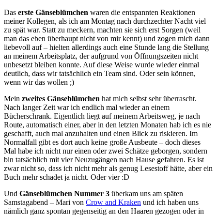
Das
erste Gänseblümchen
waren die entspannten Reaktionen
meiner Kollegen, als ich am Montag nach durchzechter Nacht viel
zu spät war. Statt zu meckern, machten sie sich erst Sorgen (weil
man das eben überhaupt nicht von mir kennt) und zogen mich dann
liebevoll auf – hielten allerdings auch eine Stunde lang die Stellung
an meinem Arbeitsplatz, der aufgrund von Öffnungszeiten nicht
unbesetzt bleiben konnte. Auf diese Weise wurde wieder einmal
deutlich, dass wir tatsächlich ein Team sind. Oder sein können,
wenn wir das wollen ;)
Mein
zweites Gänseblümchen
hat mich selbst sehr überrascht.
Nach langer Zeit war ich endlich mal wieder an einem
Bücherschrank. Eigentlich liegt auf meinem Arbeitsweg, je nach
Route, automatisch einer, aber in den letzten Monaten hab ich es nie
geschafft, auch mal anzuhalten und einen Blick zu riskieren. Im
Normalfall gibt es dort auch keine große Ausbeute – doch dieses
Mal habe ich nicht nur einen oder zwei Schätze geborgen, sondern
bin tatsächlich mit vier Neuzugängen nach Hause gefahren. Es ist
zwar nicht so, dass ich nicht mehr als genug Lesestoff hätte, aber ein
Buch mehr schadet ja nicht. Oder vier :D
Und
Gänseblümchen Nummer 3
überkam uns am späten
Samstagabend – Mari von
Crow and Kraken
und ich haben uns
nämlich ganz spontan gegenseitig an den Haaren gezogen oder in