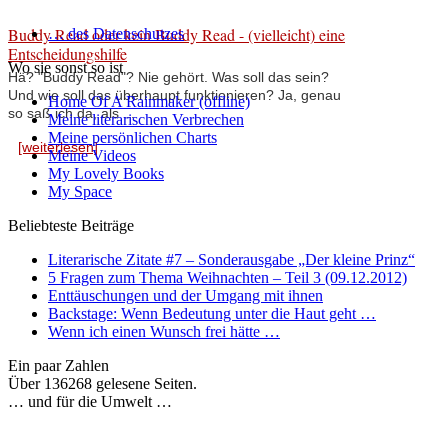
Buddy Read oder kein Buddy Read - (vielleicht) eine
… des Datenschutzes
Entscheidungshilfe
Wo sie sonst so ist
Hä? "Buddy Read"? Nie gehört. Was soll das sein?
Und wie soll das überhaupt funktionieren? Ja, genau
Home Of A Rainmaker (offline)
so saß ich da, als ...
Meine literarischen Verbrechen
Meine persönlichen Charts
[weiterlesen]
Meine Videos
My Lovely Books
My Space
Beliebteste Beiträge
Literarische Zitate #7 – Sonderausgabe „Der kleine Prinz“
5 Fragen zum Thema Weihnachten – Teil 3 (09.12.2012)
Enttäuschungen und der Umgang mit ihnen
Backstage: Wenn Bedeutung unter die Haut geht …
Wenn ich einen Wunsch frei hätte …
Ein paar Zahlen
Über 136268 gelesene Seiten.
… und für die Umwelt …