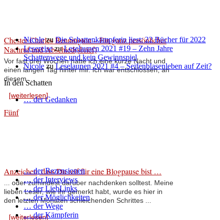
Chester Charles Bennington – Ein ganz persönlicher
Nicole
zu
Die Schattenkämpferin liest: 22 Bücher für 2022
Nachruf und Abschied(sbrief)
Lesereise
zu
Leselaunen 2021 #19 – Zehn Jahre
Schattenwege und kein Gewinnspiel
Vor fast drei Wochen hatte ich eine kurze Nacht und
Nicole
zu
Leselaunen 2021 #4 – Seifenblasenleben auf Zeit?
einen langen Tag hinter mir. Ich war entschlossen, an
diesem ...
In den Schatten
[weiterlesen]
… der Gedanken
Fünf
Anzeichen, dass Du reif für eine Blogpause bist …
… der Rezensionen
… der Interviews
... oder zumindest darüber nachdenken solltest. Meine
… der LiebLinks
lieben Leser, wie ihr gemerkt habt, wurde es hier in
… der Möglichkeiten
den letzten Monaten schleichenden Schrittes ...
… der Wege
… der Kämpferin
[weiterlesen]