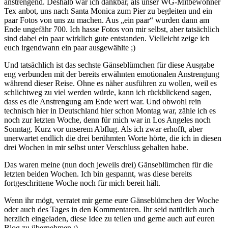
anstrengend. Deshalb war ich dankbar, als unser WG-Mitbewohner
Tex anbot, uns nach Santa Monica zum Pier zu begleiten und ein
paar Fotos von uns zu machen. Aus „ein paar“ wurden dann am
Ende ungefähr 700. Ich hasse Fotos von mir selbst, aber tatsächlich
sind dabei ein paar wirklich gute entstanden. Vielleicht zeige ich
euch irgendwann ein paar ausgewählte ;)
Und tatsächlich ist das sechste Gänseblümchen für diese Ausgabe
eng verbunden mit der bereits erwähnten emotionalen Anstrengung
während dieser Reise. Ohne es näher ausführen zu wollen, weil es
schlichtweg zu viel werden würde, kann ich rückblickend sagen,
dass es die Anstrengung am Ende wert war. Und obwohl rein
technisch hier in Deutschland hier schon Montag war, zähle ich es
noch zur letzten Woche, denn für mich war in Los Angeles noch
Sonntag. Kurz vor unserem Abflug. Als ich zwar erhofft, aber
unerwartet endlich die drei berühmten Worte hörte, die ich in diesen
drei Wochen in mir selbst unter Verschluss gehalten habe.
Das waren meine (nun doch jeweils drei) Gänseblümchen für die
letzten beiden Wochen. Ich bin gespannt, was diese bereits
fortgeschrittene Woche noch für mich bereit hält.
Wenn ihr mögt, verratet mir gerne eure Gänseblümchen der Woche
oder auch des Tages in den Kommentaren. Ihr seid natürlich auch
herzlich eingeladen, diese Idee zu teilen und gerne auch auf euren
Blog zu übernehmen :)