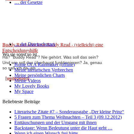
… der Gesetze
Buddy Read oder kein Buddy Read - (vielleicht) eine
… des Datenschutzes
Entscheidungshilfe
Wo sie sonst so ist
Hä? "Buddy Read"? Nie gehört. Was soll das sein?
Und wie soll das überhaupt funktionieren? Ja, genau
Home Of A Rainmaker (offline)
so saß ich da, als ...
Meine literarischen Verbrechen
Meine persönlichen Charts
[weiterlesen]
Meine Videos
My Lovely Books
My Space
Beliebteste Beiträge
Literarische Zitate #7 – Sonderausgabe „Der kleine Prinz“
5 Fragen zum Thema Weihnachten – Teil 3 (09.12.2012)
Enttäuschungen und der Umgang mit ihnen
Backstage: Wenn Bedeutung unter die Haut geht …
Wenn ich einen Wunsch frei hätte …