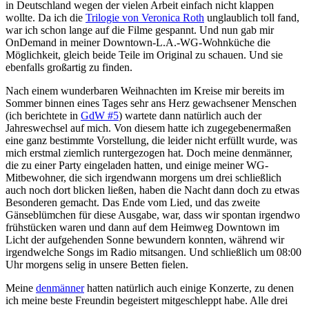
in Deutschland wegen der vielen Arbeit einfach nicht klappen
wollte. Da ich die
Trilogie von Veronica Roth
unglaublich toll fand,
war ich schon lange auf die Filme gespannt. Und nun gab mir
OnDemand in meiner Downtown-L.A.-WG-Wohnküche die
Möglichkeit, gleich beide Teile im Original zu schauen. Und sie
ebenfalls großartig zu finden.
Nach einem wunderbaren Weihnachten im Kreise mir bereits im
Sommer binnen eines Tages sehr ans Herz gewachsener Menschen
(ich berichtete in
GdW #5
) wartete dann natürlich auch der
Jahreswechsel auf mich. Von diesem hatte ich zugegebenermaßen
eine ganz bestimmte Vorstellung, die leider nicht erfüllt wurde, was
mich erstmal ziemlich runtergezogen hat. Doch meine denmänner,
die zu einer Party eingeladen hatten, und einige meiner WG-
Mitbewohner, die sich irgendwann morgens um drei schließlich
auch noch dort blicken ließen, haben die Nacht dann doch zu etwas
Besonderen gemacht. Das Ende vom Lied, und das zweite
Gänseblümchen für diese Ausgabe, war, dass wir spontan irgendwo
frühstücken waren und dann auf dem Heimweg Downtown im
Licht der aufgehenden Sonne bewundern konnten, während wir
irgendwelche Songs im Radio mitsangen. Und schließlich um 08:00
Uhr morgens selig in unsere Betten fielen.
Meine
denmänner
hatten natürlich auch einige Konzerte, zu denen
ich meine beste Freundin begeistert mitgeschleppt habe. Alle drei