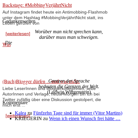
Backstage: #MobbingVerjährtNicht
Auf Instagram findet heute ein Antimobbing-Flashmob
unter dem Hashtag #MobbingVerjährtNicht statt, ins
Gedankenwelten
Leben gerufen von
Worüber man nicht sprechen kann,
[weiterlesen]
darüber muss man schweigen.
Die
Was
(Buch)Blogger dürfen ... und was nicht.
Grenzen der Sprache
bedeuten die Grenzen der Welt.
Liebe LeserInnen und BloggerkollegInnen, liebe
(Ludwig Wittgenstein)
AutorInnen und Verlage, heute Morgen bin ich bei
Twitter zufällig über eine Diskussion gestolpert, die
Kommentare
mich erst ...
Kalea
zu
Fünfzehn Tage sind für immer (Vitor Martins)
[weiterlesen]
KRIEGERIN
zu
Wenn ich einen Wunsch frei hätte …