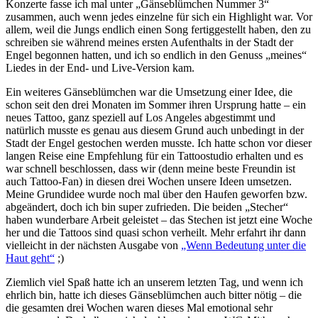
Konzerte fasse ich mal unter „Gänseblümchen Nummer 3“
zusammen, auch wenn jedes einzelne für sich ein Highlight war. Vor
allem, weil die Jungs endlich einen Song fertiggestellt haben, den zu
schreiben sie während meines ersten Aufenthalts in der Stadt der
Engel begonnen hatten, und ich so endlich in den Genuss „meines“
Liedes in der End- und Live-Version kam.
Ein weiteres Gänseblümchen war die Umsetzung einer Idee, die
schon seit den drei Monaten im Sommer ihren Ursprung hatte – ein
neues Tattoo, ganz speziell auf Los Angeles abgestimmt und
natürlich musste es genau aus diesem Grund auch unbedingt in der
Stadt der Engel gestochen werden musste. Ich hatte schon vor dieser
langen Reise eine Empfehlung für ein Tattoostudio erhalten und es
war schnell beschlossen, dass wir (denn meine beste Freundin ist
auch Tattoo-Fan) in diesen drei Wochen unsere Ideen umsetzen.
Meine Grundidee wurde noch mal über den Haufen geworfen bzw.
abgeändert, doch ich bin super zufrieden. Die beiden „Stecher“
haben wunderbare Arbeit geleistet – das Stechen ist jetzt eine Woche
her und die Tattoos sind quasi schon verheilt. Mehr erfahrt ihr dann
vielleicht in der nächsten Ausgabe von
„Wenn Bedeutung unter die
Haut geht“
;)
Ziemlich viel Spaß hatte ich an unserem letzten Tag, und wenn ich
ehrlich bin, hatte ich dieses Gänseblümchen auch bitter nötig – die
die gesamten drei Wochen waren dieses Mal emotional sehr