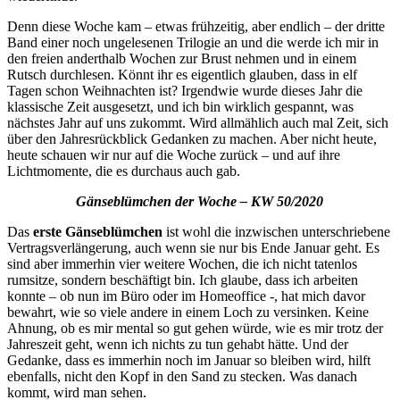
Denn diese Woche kam – etwas frühzeitig, aber endlich – der dritte
Band einer noch ungelesenen Trilogie an und die werde ich mir in
den freien anderthalb Wochen zur Brust nehmen und in einem
Rutsch durchlesen. Könnt ihr es eigentlich glauben, dass in elf
Tagen schon Weihnachten ist? Irgendwie wurde dieses Jahr die
klassische Zeit ausgesetzt, und ich bin wirklich gespannt, was
nächstes Jahr auf uns zukommt. Wird allmählich auch mal Zeit, sich
über den Jahresrückblick Gedanken zu machen. Aber nicht heute,
heute schauen wir nur auf die Woche zurück – und auf ihre
Lichtmomente, die es durchaus auch gab.
Gänseblümchen der Woche – KW 50/2020
Das
erste Gänseblümchen
ist wohl die inzwischen unterschriebene
Vertragsverlängerung, auch wenn sie nur bis Ende Januar geht. Es
sind aber immerhin vier weitere Wochen, die ich nicht tatenlos
rumsitze, sondern beschäftigt bin. Ich glaube, dass ich arbeiten
konnte – ob nun im Büro oder im Homeoffice -, hat mich davor
bewahrt, wie so viele andere in einem Loch zu versinken. Keine
Ahnung, ob es mir mental so gut gehen würde, wie es mir trotz der
Jahreszeit geht, wenn ich nichts zu tun gehabt hätte. Und der
Gedanke, dass es immerhin noch im Januar so bleiben wird, hilft
ebenfalls, nicht den Kopf in den Sand zu stecken. Was danach
kommt, wird man sehen.