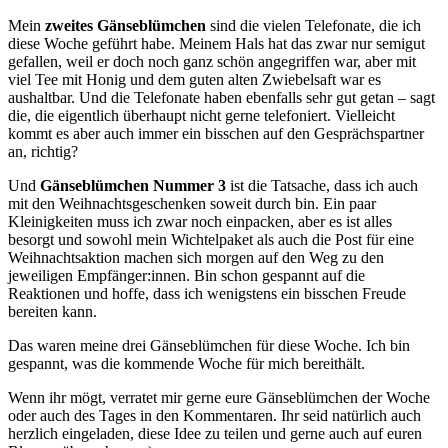
Mein
zweites Gänseblümchen
sind die vielen Telefonate, die ich
diese Woche geführt habe. Meinem Hals hat das zwar nur semigut
gefallen, weil er doch noch ganz schön angegriffen war, aber mit
viel Tee mit Honig und dem guten alten Zwiebelsaft war es
aushaltbar. Und die Telefonate haben ebenfalls sehr gut getan – sagt
die, die eigentlich überhaupt nicht gerne telefoniert. Vielleicht
kommt es aber auch immer ein bisschen auf den Gesprächspartner
an, richtig?
Und
Gänseblümchen Nummer 3
ist die Tatsache, dass ich auch
mit den Weihnachtsgeschenken soweit durch bin. Ein paar
Kleinigkeiten muss ich zwar noch einpacken, aber es ist alles
besorgt und sowohl mein Wichtelpaket als auch die Post für eine
Weihnachtsaktion machen sich morgen auf den Weg zu den
jeweiligen Empfänger:innen. Bin schon gespannt auf die
Reaktionen und hoffe, dass ich wenigstens ein bisschen Freude
bereiten kann.
Das waren meine drei Gänseblümchen für diese Woche. Ich bin
gespannt, was die kommende Woche für mich bereithält.
Wenn ihr mögt, verratet mir gerne eure Gänseblümchen der Woche
oder auch des Tages in den Kommentaren. Ihr seid natürlich auch
herzlich eingeladen, diese Idee zu teilen und gerne auch auf euren