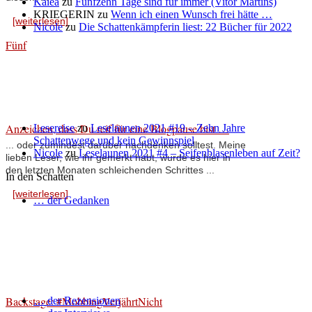
Kalea
zu
Fünfzehn Tage sind für immer (Vitor Martins)
KRIEGERIN
zu
Wenn ich einen Wunsch frei hätte …
[weiterlesen]
Nicole
zu
Die Schattenkämpferin liest: 22 Bücher für 2022
Fünf
Anzeichen, dass Du reif für eine Blogpause bist …
Lesereise
zu
Leselaunen 2021 #19 – Zehn Jahre
Schattenwege und kein Gewinnspiel
... oder zumindest darüber nachdenken solltest. Meine
Nicole
zu
Leselaunen 2021 #4 – Seifenblasenleben auf Zeit?
lieben Leser, wie ihr gemerkt habt, wurde es hier in
den letzten Monaten schleichenden Schrittes ...
In den Schatten
[weiterlesen]
… der Gedanken
Backstage: #MobbingVerjährtNicht
… der Rezensionen