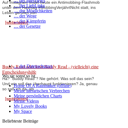
… der Interviews
Auf Instagram findet heute ein Antimobbing-Flashmob
… der LiebLinks
unter dem Hashtag #MobbingVerjährtNicht statt, ins
… der Möglichkeiten
Leben gerufen von
… der Wege
… der Kämpferin
[weiterlesen]
… der Gesetze
Buddy Read oder kein Buddy Read - (vielleicht) eine
… des Datenschutzes
Entscheidungshilfe
Wo sie sonst so ist
Hä? "Buddy Read"? Nie gehört. Was soll das sein?
Und wie soll das überhaupt funktionieren? Ja, genau
Home Of A Rainmaker (offline)
so saß ich da, als ...
Meine literarischen Verbrechen
Meine persönlichen Charts
[weiterlesen]
Meine Videos
My Lovely Books
My Space
Beliebteste Beiträge