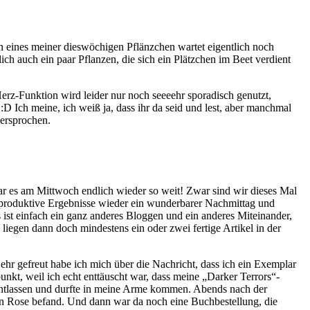
n eines meiner dieswöchigen Pflänzchen wartet eigentlich noch
ich auch ein paar Pflanzen, die sich ein Plätzchen im Beet verdient
rz-Funktion wird leider nur noch seeeehr sporadisch genutzt,
 Ich meine, ich weiß ja, dass ihr da seid und lest, aber manchmal
versprochen.
es am Mittwoch endlich wieder so weit! Zwar sind wir dieses Mal
 produktive Ergebnisse wieder ein wunderbarer Nachmittag und
 ist einfach ein ganz anderes Bloggen und ein anderes Miteinander,
egen dann doch mindestens ein oder zwei fertige Artikel in der
hr gefreut habe ich mich über die Nachricht, dass ich ein Exemplar
kt, weil ich echt enttäuscht war, dass meine „Darker Terrors“-
entlassen und durfte in meine Arme kommen. Abends nach der
en Rose befand. Und dann war da noch eine Buchbestellung, die