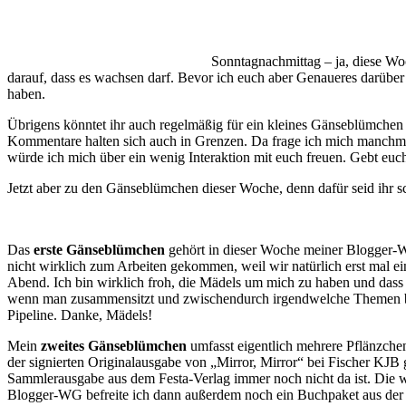
Sonntagnachmittag – ja, diese Wo
darauf, dass es wachsen darf. Bevor ich euch aber Genaueres darüber e
haben.
Übrigens könntet ihr auch regelmäßig für ein kleines Gänseblümchen 
Kommentare halten sich auch in Grenzen. Da frage ich mich manchmal 
würde ich mich über ein wenig Interaktion mit euch freuen. Gebt euc
Jetzt aber zu den Gänseblümchen dieser Woche, denn dafür seid ihr 
Das
erste Gänseblümchen
gehört in dieser Woche meiner Blogger-
nicht wirklich zum Arbeiten gekommen, weil wir natürlich erst mal 
Abend. Ich bin wirklich froh, die Mädels um mich zu haben und dass 
wenn man zusammensitzt und zwischendurch irgendwelche Themen bespr
Pipeline. Danke, Mädels!
Mein
zweites Gänseblümchen
umfasst eigentlich mehrere Pflänzche
der signierten Originalausgabe von „Mirror, Mirror“ bei Fischer KJB
Sammlerausgabe aus dem Festa-Verlag immer noch nicht da ist. Die 
Blogger-WG befreite ich dann außerdem noch ein Buchpaket aus der P