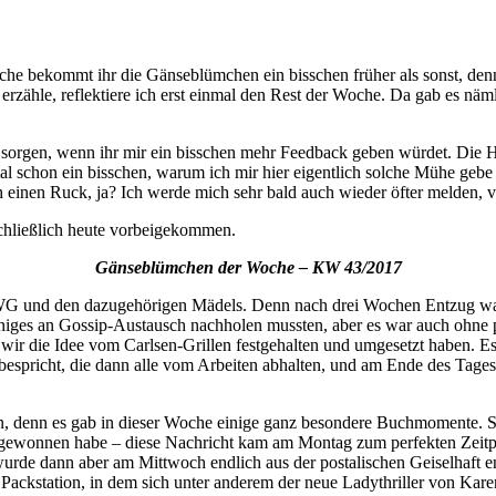
che bekommt ihr die Gänseblümchen ein bisschen früher als sonst, den
rzähle, reflektiere ich erst einmal den Rest der Woche. Da gab es näml
sorgen, wenn ihr mir ein bisschen mehr Feedback geben würdet. Die He
schon ein bisschen, warum ich mir hier eigentlich solche Mühe gebe :D
h einen Ruck, ja? Ich werde mich sehr bald auch wieder öfter melden, 
schließlich heute vorbeigekommen.
Gänseblümchen der Woche – KW 43/2017
WG und den dazugehörigen Mädels. Denn nach drei Wochen Entzug war 
einiges an Gossip-Austausch nachholen mussten, aber es war auch ohne
wir die Idee vom Carlsen-Grillen festgehalten und umgesetzt haben. Es
icht, die dann alle vom Arbeiten abhalten, und am Ende des Tages li
n, denn es gab in dieser Woche einige ganz besondere Buchmomente. Se
 gewonnen habe – diese Nachricht kam am Montag zum perfekten Zeitpun
wurde dann aber am Mittwoch endlich aus der postalischen Geiselhaft 
ackstation, in dem sich unter anderem der neue Ladythriller von Kar