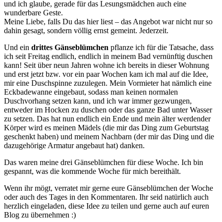
und ich glaube, gerade für das Lesungsmädchen auch eine
wunderbare Geste.
Meine Liebe, falls Du das hier liest – das Angebot war nicht nur so
dahin gesagt, sondern völlig ernst gemeint. Jederzeit.
Und ein
drittes Gänseblümchen
pflanze ich für die Tatsache, dass
ich seit Freitag endlich, endlich in meinem Bad vernünftig duschen
kann! Seit über neun Jahren wohne ich bereits in dieser Wohnung
und erst jetzt bzw. vor ein paar Wochen kam ich mal auf die Idee,
mir eine Duschspinne zuzulegen. Mein Vormieter hat nämlich eine
Eckbadewanne eingebaut, sodass man keinen normalen
Duschvorhang setzen kann, und ich war immer gezwungen,
entweder im Hocken zu duschen oder das ganze Bad unter Wasser
zu setzen. Das hat nun endlich ein Ende und mein älter werdender
Körper wird es meinen Mädels (die mir das Ding zum Geburtstag
geschenkt haben) und meinem Nachbarn (der mir das Ding und die
dazugehörige Armatur angebaut hat) danken.
Das waren meine drei Gänseblümchen für diese Woche. Ich bin
gespannt, was die kommende Woche für mich bereithält.
Wenn ihr mögt, verratet mir gerne eure Gänseblümchen der Woche
oder auch des Tages in den Kommentaren. Ihr seid natürlich auch
herzlich eingeladen, diese Idee zu teilen und gerne auch auf euren
Blog zu übernehmen :)