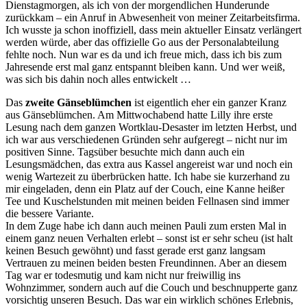
Dienstagmorgen, als ich von der morgendlichen Hunderunde
zurückkam – ein Anruf in Abwesenheit von meiner Zeitarbeitsfirma.
Ich wusste ja schon inoffiziell, dass mein aktueller Einsatz verlängert
werden würde, aber das offizielle Go aus der Personalabteilung
fehlte noch. Nun war es da und ich freue mich, dass ich bis zum
Jahresende erst mal ganz entspannt bleiben kann. Und wer weiß,
was sich bis dahin noch alles entwickelt …
Das
zweite Gänseblümchen
ist eigentlich eher ein ganzer Kranz
aus Gänseblümchen. Am Mittwochabend hatte Lilly ihre erste
Lesung nach dem ganzen Wortklau-Desaster im letzten Herbst, und
ich war aus verschiedenen Gründen sehr aufgeregt – nicht nur im
positiven Sinne. Tagsüber besuchte mich dann auch ein
Lesungsmädchen, das extra aus Kassel angereist war und noch ein
wenig Wartezeit zu überbrücken hatte. Ich habe sie kurzerhand zu
mir eingeladen, denn ein Platz auf der Couch, eine Kanne heißer
Tee und Kuschelstunden mit meinen beiden Fellnasen sind immer
die bessere Variante.
In dem Zuge habe ich dann auch meinen Pauli zum ersten Mal in
einem ganz neuen Verhalten erlebt – sonst ist er sehr scheu (ist halt
keinen Besuch gewöhnt) und fasst gerade erst ganz langsam
Vertrauen zu meinen beiden besten Freundinnen. Aber an diesem
Tag war er todesmutig und kam nicht nur freiwillig ins
Wohnzimmer, sondern auch auf die Couch und beschnupperte ganz
vorsichtig unseren Besuch. Das war ein wirklich schönes Erlebnis,