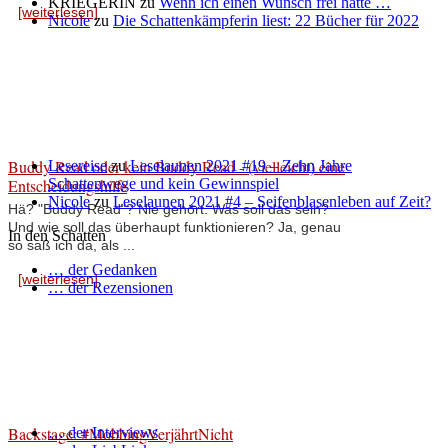
KRIEGERIN
zu
Wenn ich einen Wunsch frei hätte …
[weiterlesen]
Nicole
zu
Die Schattenkämpferin liest: 22 Bücher für 2022
Buddy Read oder kein Buddy Read - (vielleicht) eine
Lesereise
zu
Leselaunen 2021 #19 – Zehn Jahre
Entscheidungshilfe
Schattenwege und kein Gewinnspiel
Nicole
zu
Leselaunen 2021 #4 – Seifenblasenleben auf Zeit?
Hä? "Buddy Read"? Nie gehört. Was soll das sein?
Und wie soll das überhaupt funktionieren? Ja, genau
In den Schatten
so saß ich da, als ...
… der Gedanken
[weiterlesen]
… der Rezensionen
Backstage: #MobbingVerjährtNicht
… der Interviews