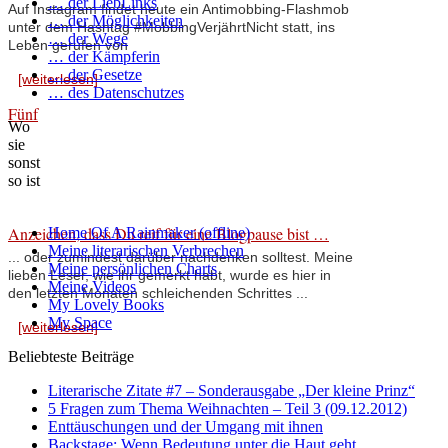
… der LiebLinks
Auf Instagram findet heute ein Antimobbing-Flashmob
… der Möglichkeiten
unter dem Hashtag #MobbingVerjährtNicht statt, ins
… der Wege
Leben gerufen von
… der Kämpferin
… der Gesetze
[weiterlesen]
… des Datenschutzes
Fünf
Wo
sie
sonst
so ist
Anzeichen, dass Du reif für eine Blogpause bist …
Home Of A Rainmaker (offline)
Meine literarischen Verbrechen
... oder zumindest darüber nachdenken solltest. Meine
Meine persönlichen Charts
lieben Leser, wie ihr gemerkt habt, wurde es hier in
Meine Videos
den letzten Monaten schleichenden Schrittes ...
My Lovely Books
My Space
[weiterlesen]
Beliebteste Beiträge
Literarische Zitate #7 – Sonderausgabe „Der kleine Prinz“
5 Fragen zum Thema Weihnachten – Teil 3 (09.12.2012)
Enttäuschungen und der Umgang mit ihnen
Backstage: Wenn Bedeutung unter die Haut geht …