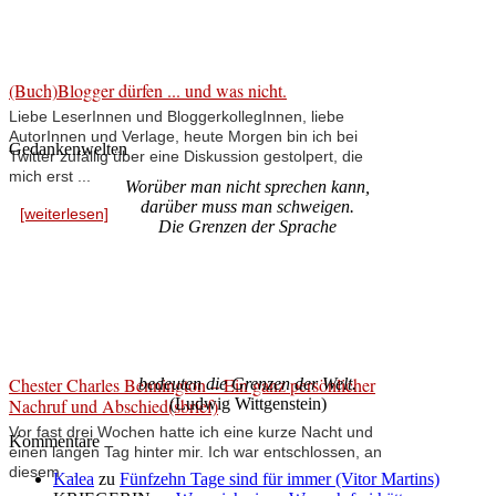
(Buch)Blogger dürfen ... und was nicht.
Liebe LeserInnen und BloggerkollegInnen, liebe
AutorInnen und Verlage, heute Morgen bin ich bei
Gedankenwelten
Twitter zufällig über eine Diskussion gestolpert, die
mich erst ...
Worüber man nicht sprechen kann,
darüber muss man schweigen.
[weiterlesen]
Die Grenzen der Sprache
Chester Charles Bennington – Ein ganz persönlicher
bedeuten die Grenzen der Welt.
Nachruf und Abschied(sbrief)
(Ludwig Wittgenstein)
Vor fast drei Wochen hatte ich eine kurze Nacht und
Kommentare
einen langen Tag hinter mir. Ich war entschlossen, an
diesem ...
Kalea
zu
Fünfzehn Tage sind für immer (Vitor Martins)