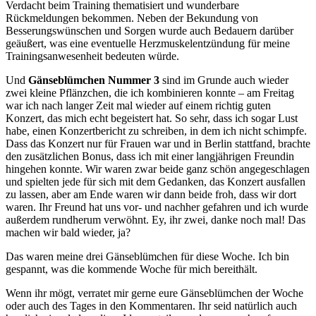
Verdacht beim Training thematisiert und wunderbare
Rückmeldungen bekommen. Neben der Bekundung von
Besserungswünschen und Sorgen wurde auch Bedauern darüber
geäußert, was eine eventuelle Herzmuskelentzündung für meine
Trainingsanwesenheit bedeuten würde.
Und
Gänseblümchen Nummer 3
sind im Grunde auch wieder
zwei kleine Pflänzchen, die ich kombinieren konnte – am Freitag
war ich nach langer Zeit mal wieder auf einem richtig guten
Konzert, das mich echt begeistert hat. So sehr, dass ich sogar Lust
habe, einen Konzertbericht zu schreiben, in dem ich nicht schimpfe.
Dass das Konzert nur für Frauen war und in Berlin stattfand, brachte
den zusätzlichen Bonus, dass ich mit einer langjährigen Freundin
hingehen konnte. Wir waren zwar beide ganz schön angegeschlagen
und spielten jede für sich mit dem Gedanken, das Konzert ausfallen
zu lassen, aber am Ende waren wir dann beide froh, dass wir dort
waren. Ihr Freund hat uns vor- und nachher gefahren und ich wurde
außerdem rundherum verwöhnt. Ey, ihr zwei, danke noch mal! Das
machen wir bald wieder, ja?
Das waren meine drei Gänseblümchen für diese Woche. Ich bin
gespannt, was die kommende Woche für mich bereithält.
Wenn ihr mögt, verratet mir gerne eure Gänseblümchen der Woche
oder auch des Tages in den Kommentaren. Ihr seid natürlich auch