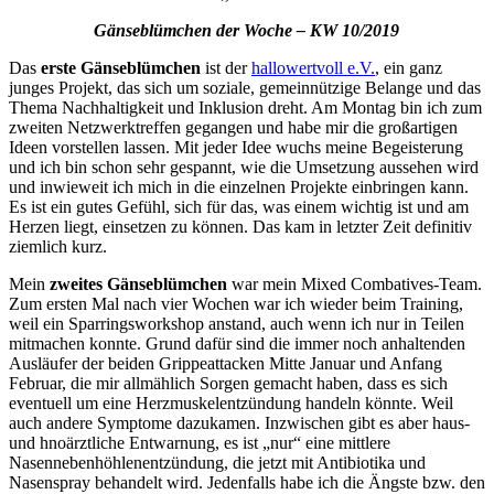
Gänseblümchen der Woche – KW 10/2019
Das
erste Gänseblümchen
ist der
hallowertvoll e.V.
, ein ganz
junges Projekt, das sich um soziale, gemeinnützige Belange und das
Thema Nachhaltigkeit und Inklusion dreht. Am Montag bin ich zum
zweiten Netzwerktreffen gegangen und habe mir die großartigen
Ideen vorstellen lassen. Mit jeder Idee wuchs meine Begeisterung
und ich bin schon sehr gespannt, wie die Umsetzung aussehen wird
und inwieweit ich mich in die einzelnen Projekte einbringen kann.
Es ist ein gutes Gefühl, sich für das, was einem wichtig ist und am
Herzen liegt, einsetzen zu können. Das kam in letzter Zeit definitiv
ziemlich kurz.
Mein
zweites Gänseblümchen
war mein Mixed Combatives-Team.
Zum ersten Mal nach vier Wochen war ich wieder beim Training,
weil ein Sparringsworkshop anstand, auch wenn ich nur in Teilen
mitmachen konnte. Grund dafür sind die immer noch anhaltenden
Ausläufer der beiden Grippeattacken Mitte Januar und Anfang
Februar, die mir allmählich Sorgen gemacht haben, dass es sich
eventuell um eine Herzmuskelentzündung handeln könnte. Weil
auch andere Symptome dazukamen. Inzwischen gibt es aber haus-
und hnoärztliche Entwarnung, es ist „nur“ eine mittlere
Nasennebenhöhlenentzündung, die jetzt mit Antibiotika und
Nasenspray behandelt wird. Jedenfalls habe ich die Ängste bzw. den