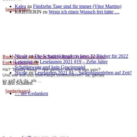
Kalea
zu
Fünfzehn Tage sind für immer (Vitor Martins)
[weiterlesen]
KRIEGERIN
zu
Wenn ich einen Wunsch frei hätte …
Buddy Read oder kein Buddy Read - (vielleicht) eine
Nicole
zu
Die Schattenkämpferin liest: 22 Bücher für 2022
Entscheidungshilfe
Lesereise
zu
Leselaunen 2021 #19 – Zehn Jahre
Schattenwege und kein Gewinnspiel
Hä? "Buddy Read"? Nie gehört. Was soll das sein?
Nicole
zu
Leselaunen 2021 #4 – Seifenblasenleben auf Zeit?
Und wie soll das überhaupt funktionieren? Ja, genau
so saß ich da, als ...
In den Schatten
[weiterlesen]
… der Gedanken