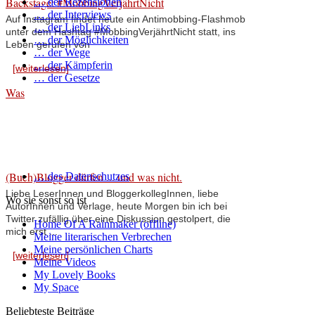
Backstage: #MobbingVerjährtNicht
… der Rezensionen
… der Interviews
Auf Instagram findet heute ein Antimobbing-Flashmob
… der LiebLinks
unter dem Hashtag #MobbingVerjährtNicht statt, ins
… der Möglichkeiten
Leben gerufen von
… der Wege
… der Kämpferin
[weiterlesen]
… der Gesetze
Was
(Buch)Blogger dürfen ... und was nicht.
… des Datenschutzes
Liebe LeserInnen und BloggerkollegInnen, liebe
Wo sie sonst so ist
AutorInnen und Verlage, heute Morgen bin ich bei
Twitter zufällig über eine Diskussion gestolpert, die
Home Of A Rainmaker (offline)
mich erst ...
Meine literarischen Verbrechen
Meine persönlichen Charts
[weiterlesen]
Meine Videos
My Lovely Books
My Space
Beliebteste Beiträge