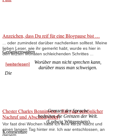
Anzeichen, dass Du reif für eine Blogpause bist …
... oder zumindest darüber nachdenken solltest. Meine
lieben Leser, wie ihr gemerkt habt, wurde es hier in
Gedankenwelten
den letzten Monaten schleichenden Schrittes ...
Worüber man nicht sprechen kann,
[weiterlesen]
darüber muss man schweigen.
Die
Chester Charles Bennington – Ein ganz persönlicher
Grenzen der Sprache
Nachruf und Abschied(sbrief)
bedeuten die Grenzen der Welt.
(Ludwig Wittgenstein)
Vor fast drei Wochen hatte ich eine kurze Nacht und
einen langen Tag hinter mir. Ich war entschlossen, an
Kommentare
diesem ...