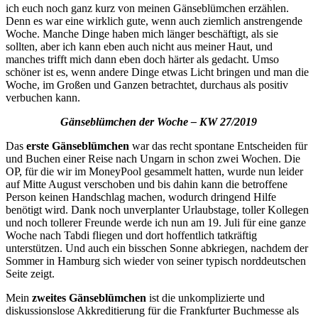
ich euch noch ganz kurz von meinen Gänseblümchen erzählen.
Denn es war eine wirklich gute, wenn auch ziemlich anstrengende
Woche. Manche Dinge haben mich länger beschäftigt, als sie
sollten, aber ich kann eben auch nicht aus meiner Haut, und
manches trifft mich dann eben doch härter als gedacht. Umso
schöner ist es, wenn andere Dinge etwas Licht bringen und man die
Woche, im Großen und Ganzen betrachtet, durchaus als positiv
verbuchen kann.
Gänseblümchen der Woche – KW 27/2019
Das
erste Gänseblümchen
war das recht spontane Entscheiden für
und Buchen einer Reise nach Ungarn in schon zwei Wochen. Die
OP, für die wir im MoneyPool gesammelt hatten, wurde nun leider
auf Mitte August verschoben und bis dahin kann die betroffene
Person keinen Handschlag machen, wodurch dringend Hilfe
benötigt wird. Dank noch unverplanter Urlaubstage, toller Kollegen
und noch tollerer Freunde werde ich nun am 19. Juli für eine ganze
Woche nach Tabdi fliegen und dort hoffentlich tatkräftig
unterstützen. Und auch ein bisschen Sonne abkriegen, nachdem der
Sommer in Hamburg sich wieder von seiner typisch norddeutschen
Seite zeigt.
Mein
zweites Gänseblümchen
ist die unkomplizierte und
diskussionslose Akkreditierung für die Frankfurter Buchmesse als