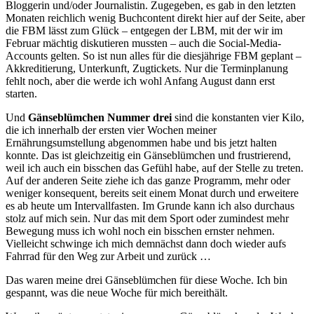
Bloggerin und/oder Journalistin. Zugegeben, es gab in den letzten
Monaten reichlich wenig Buchcontent direkt hier auf der Seite, aber
die FBM lässt zum Glück – entgegen der LBM, mit der wir im
Februar mächtig diskutieren mussten – auch die Social-Media-
Accounts gelten. So ist nun alles für die diesjährige FBM geplant –
Akkreditierung, Unterkunft, Zugtickets. Nur die Terminplanung
fehlt noch, aber die werde ich wohl Anfang August dann erst
starten.
Und
Gänseblümchen Nummer drei
sind die konstanten vier Kilo,
die ich innerhalb der ersten vier Wochen meiner
Ernährungsumstellung abgenommen habe und bis jetzt halten
konnte. Das ist gleichzeitig ein Gänseblümchen und frustrierend,
weil ich auch ein bisschen das Gefühl habe, auf der Stelle zu treten.
Auf der anderen Seite ziehe ich das ganze Programm, mehr oder
weniger konsequent, bereits seit einem Monat durch und erweitere
es ab heute um Intervallfasten. Im Grunde kann ich also durchaus
stolz auf mich sein. Nur das mit dem Sport oder zumindest mehr
Bewegung muss ich wohl noch ein bisschen ernster nehmen.
Vielleicht schwinge ich mich demnächst dann doch wieder aufs
Fahrrad für den Weg zur Arbeit und zurück …
Das waren meine drei Gänseblümchen für diese Woche. Ich bin
gespannt, was die neue Woche für mich bereithält.