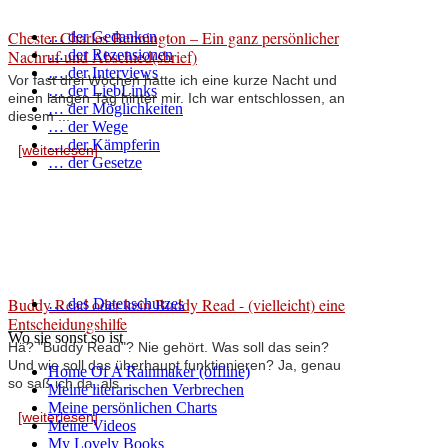
Chester Charles Bennington – Ein ganz persönlicher
… der Gedanken
Nachruf und Abschied(sbrief)
… der Rezensionen
… der Interviews
Vor fast drei Wochen hatte ich eine kurze Nacht und
… der LiebLinks
einen langen Tag hinter mir. Ich war entschlossen, an
… der Möglichkeiten
diesem ...
… der Wege
… der Kämpferin
[weiterlesen]
… der Gesetze
Buddy Read oder kein Buddy Read - (vielleicht) eine
… des Datenschutzes
Entscheidungshilfe
Wo sie sonst so ist
Hä? "Buddy Read"? Nie gehört. Was soll das sein?
Und wie soll das überhaupt funktionieren? Ja, genau
Home Of A Rainmaker (offline)
so saß ich da, als ...
Meine literarischen Verbrechen
Meine persönlichen Charts
[weiterlesen]
Meine Videos
My Lovely Books