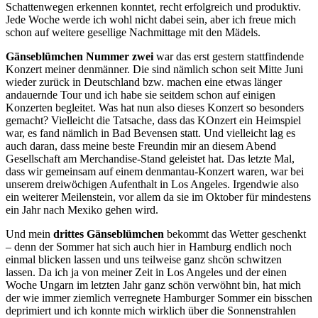
Schattenwegen erkennen konntet, recht erfolgreich und produktiv.
Jede Woche werde ich wohl nicht dabei sein, aber ich freue mich
schon auf weitere gesellige Nachmittage mit den Mädels.
Gänseblümchen Nummer zwei
war das erst gestern stattfindende
Konzert meiner denmänner. Die sind nämlich schon seit Mitte Juni
wieder zurück in Deutschland bzw. machen eine etwas länger
andauernde Tour und ich habe sie seitdem schon auf einigen
Konzerten begleitet. Was hat nun also dieses Konzert so besonders
gemacht? Vielleicht die Tatsache, dass das KOnzert ein Heimspiel
war, es fand nämlich in Bad Bevensen statt. Und vielleicht lag es
auch daran, dass meine beste Freundin mir an diesem Abend
Gesellschaft am Merchandise-Stand geleistet hat. Das letzte Mal,
dass wir gemeinsam auf einem denmantau-Konzert waren, war bei
unserem dreiwöchigen Aufenthalt in Los Angeles. Irgendwie also
ein weiterer Meilenstein, vor allem da sie im Oktober für mindestens
ein Jahr nach Mexiko gehen wird.
Und mein
drittes Gänseblümchen
bekommt das Wetter geschenkt
– denn der Sommer hat sich auch hier in Hamburg endlich noch
einmal blicken lassen und uns teilweise ganz shcön schwitzen
lassen. Da ich ja von meiner Zeit in Los Angeles und der einen
Woche Ungarn im letzten Jahr ganz schön verwöhnt bin, hat mich
der wie immer ziemlich verregnete Hamburger Sommer ein bisschen
deprimiert und ich konnte mich wirklich über die Sonnenstrahlen