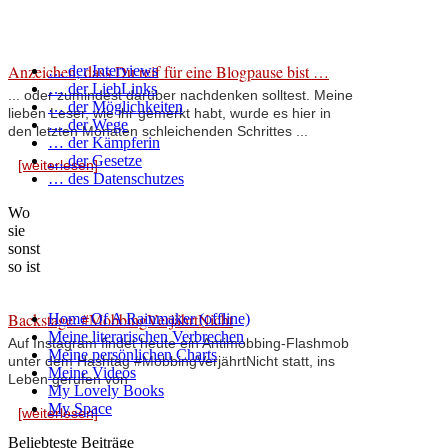
Anzeichen, dass Du reif für eine Blogpause bist …
… der Interviews
… der LiebLinks
... oder zumindest darüber nachdenken solltest. Meine
… der Möglichkeiten
lieben Leser, wie ihr gemerkt habt, wurde es hier in
… der Wege
den letzten Monaten schleichenden Schrittes ...
… der Kämpferin
… der Gesetze
[weiterlesen]
… des Datenschutzes
Wo
sie
sonst
so ist
Backstage: #MobbingVerjährtNicht
Home Of A Rainmaker (offline)
Meine literarischen Verbrechen
Auf Instagram findet heute ein Antimobbing-Flashmob
Meine persönlichen Charts
unter dem Hashtag #MobbingVerjährtNicht statt, ins
Meine Videos
Leben gerufen von
My Lovely Books
My Space
[weiterlesen]
Beliebteste Beiträge