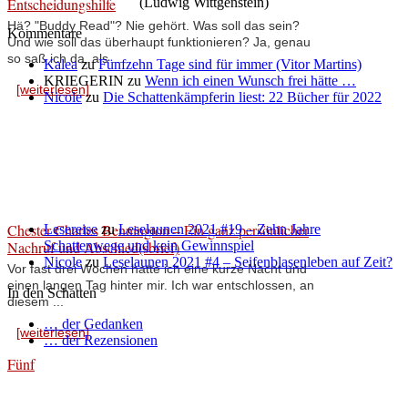
Entscheidungshilfe
(Ludwig Wittgenstein)
Hä? "Buddy Read"? Nie gehört. Was soll das sein?
Kommentare
Und wie soll das überhaupt funktionieren? Ja, genau
so saß ich da, als ...
Kalea
zu
Fünfzehn Tage sind für immer (Vitor Martins)
KRIEGERIN
zu
Wenn ich einen Wunsch frei hätte …
[weiterlesen]
Nicole
zu
Die Schattenkämpferin liest: 22 Bücher für 2022
Chester Charles Bennington – Ein ganz persönlicher
Lesereise
zu
Leselaunen 2021 #19 – Zehn Jahre
Nachruf und Abschied(sbrief)
Schattenwege und kein Gewinnspiel
Nicole
zu
Leselaunen 2021 #4 – Seifenblasenleben auf Zeit?
Vor fast drei Wochen hatte ich eine kurze Nacht und
einen langen Tag hinter mir. Ich war entschlossen, an
In den Schatten
diesem ...
… der Gedanken
[weiterlesen]
… der Rezensionen
Fünf