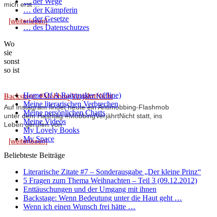
… der Wege
mich erst ...
… der Kämpferin
… der Gesetze
[weiterlesen]
… des Datenschutzes
Wo
sie
sonst
so ist
Backstage: #MobbingVerjährtNicht
Home Of A Rainmaker (offline)
Meine literarischen Verbrechen
Auf Instagram findet heute ein Antimobbing-Flashmob
Meine persönlichen Charts
unter dem Hashtag #MobbingVerjährtNicht statt, ins
Meine Videos
Leben gerufen von
My Lovely Books
My Space
[weiterlesen]
Beliebteste Beiträge
Literarische Zitate #7 – Sonderausgabe „Der kleine Prinz“
5 Fragen zum Thema Weihnachten – Teil 3 (09.12.2012)
Enttäuschungen und der Umgang mit ihnen
Backstage: Wenn Bedeutung unter die Haut geht …
Wenn ich einen Wunsch frei hätte …