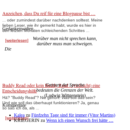
Anzeichen, dass Du reif für eine Blogpause bist …
... oder zumindest darüber nachdenken solltest. Meine
lieben Leser, wie ihr gemerkt habt, wurde es hier in
Gedankenwelten
den letzten Monaten schleichenden Schrittes ...
Worüber man nicht sprechen kann,
[weiterlesen]
darüber muss man schweigen.
Die
Buddy Read oder kein Buddy Read - (vielleicht) eine
Grenzen der Sprache
Entscheidungshilfe
bedeuten die Grenzen der Welt.
(Ludwig Wittgenstein)
Hä? "Buddy Read"? Nie gehört. Was soll das sein?
Und wie soll das überhaupt funktionieren? Ja, genau
Kommentare
so saß ich da, als ...
Kalea
zu
Fünfzehn Tage sind für immer (Vitor Martins)
[weiterlesen]
KRIEGERIN
zu
Wenn ich einen Wunsch frei hätte …