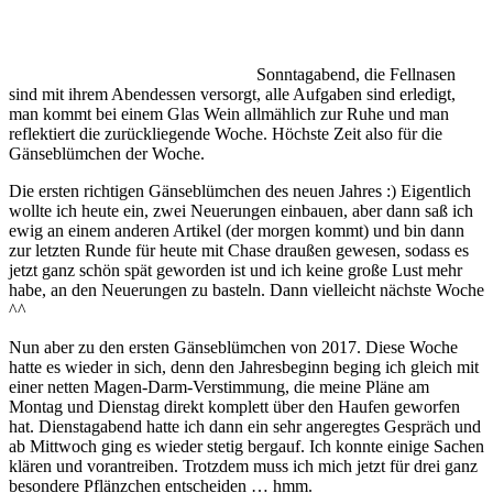
Sonntagabend, die Fellnasen
sind mit ihrem Abendessen versorgt, alle Aufgaben sind erledigt,
man kommt bei einem Glas Wein allmählich zur Ruhe und man
reflektiert die zurückliegende Woche. Höchste Zeit also für die
Gänseblümchen der Woche.
Die ersten richtigen Gänseblümchen des neuen Jahres :) Eigentlich
wollte ich heute ein, zwei Neuerungen einbauen, aber dann saß ich
ewig an einem anderen Artikel (der morgen kommt) und bin dann
zur letzten Runde für heute mit Chase draußen gewesen, sodass es
jetzt ganz schön spät geworden ist und ich keine große Lust mehr
habe, an den Neuerungen zu basteln. Dann vielleicht nächste Woche
^^
Nun aber zu den ersten Gänseblümchen von 2017. Diese Woche
hatte es wieder in sich, denn den Jahresbeginn beging ich gleich mit
einer netten Magen-Darm-Verstimmung, die meine Pläne am
Montag und Dienstag direkt komplett über den Haufen geworfen
hat. Dienstagabend hatte ich dann ein sehr angeregtes Gespräch und
ab Mittwoch ging es wieder stetig bergauf. Ich konnte einige Sachen
klären und vorantreiben. Trotzdem muss ich mich jetzt für drei ganz
besondere Pflänzchen entscheiden … hmm.