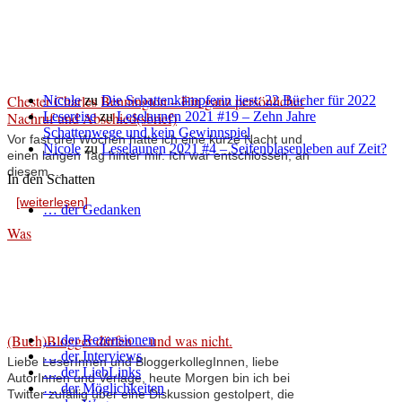
Chester Charles Bennington – Ein ganz persönlicher
Nicole
zu
Die Schattenkämpferin liest: 22 Bücher für 2022
Nachruf und Abschied(sbrief)
Lesereise
zu
Leselaunen 2021 #19 – Zehn Jahre
Schattenwege und kein Gewinnspiel
Vor fast drei Wochen hatte ich eine kurze Nacht und
Nicole
zu
Leselaunen 2021 #4 – Seifenblasenleben auf Zeit?
einen langen Tag hinter mir. Ich war entschlossen, an
diesem ...
In den Schatten
[weiterlesen]
… der Gedanken
Was
(Buch)Blogger dürfen ... und was nicht.
… der Rezensionen
… der Interviews
Liebe LeserInnen und BloggerkollegInnen, liebe
… der LiebLinks
AutorInnen und Verlage, heute Morgen bin ich bei
… der Möglichkeiten
Twitter zufällig über eine Diskussion gestolpert, die