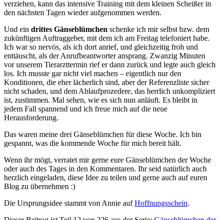
verziehen, kann das intensive Training mit dem kleinen Scheißer in
den nächsten Tagen wieder aufgenommen werden.
Und ein
drittes Gänseblümchen
schenke ich mir selbst bzw. dem
zukünftigen Auftraggeber, mit dem ich am Freitag telefoniert habe.
Ich war so nervös, als ich dort anrief, und gleichzeitig froh und
enttäuscht, als der Anrufbeantworter ansprang. Zwanzig Minuten
vor unserem Tierarzttermin rief er dann zurück und legte auch gleich
los. Ich musste gar nicht viel machen – eigentlich nur den
Konditionen, die eher lächerlich sind, aber der Referenzliste sicher
nicht schaden, und dem Ablaufprozedere, das herrlich unkompliziert
ist, zustimmen. Mal sehen, wie es sich nun anläuft. Es bleibt in
jedem Fall spannend und ich freue mich auf die neue
Herausforderung.
Das waren meine drei Gänseblümchen für diese Woche. Ich bin
gespannt, was die kommende Woche für mich bereit hält.
Wenn ihr mögt, verratet mir gerne eure Gänseblümchen der Woche
oder auch des Tages in den Kommentaren. Ihr seid natürlich auch
herzlich eingeladen, diese Idee zu teilen und gerne auch auf euren
Blog zu übernehmen :)
Die Ursprungsidee stammt von Annie auf
Hoffnungsschein
.
Dieser Beitrag ist Teil 12 von 226 aus der Serie:
Gänseblümchen der