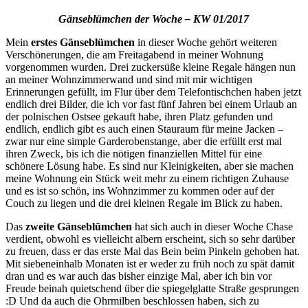
Gänseblümchen der Woche – KW 01/2017
Mein
erstes Gänseblümchen
in dieser Woche gehört weiteren
Verschönerungen, die am Freitagabend in meiner Wohnung
vorgenommen wurden. Drei zuckersüße kleine Regale hängen nun
an meiner Wohnzimmerwand und sind mit mir wichtigen
Erinnerungen gefüllt, im Flur über dem Telefontischchen haben jetzt
endlich drei Bilder, die ich vor fast fünf Jahren bei einem Urlaub an
der polnischen Ostsee gekauft habe, ihren Platz gefunden und
endlich, endlich gibt es auch einen Stauraum für meine Jacken –
zwar nur eine simple Garderobenstange, aber die erfüllt erst mal
ihren Zweck, bis ich die nötigen finanziellen Mittel für eine
schönere Lösung habe. Es sind nur Kleinigkeiten, aber sie machen
meine Wohnung ein Stück weit mehr zu einem richtigen Zuhause
und es ist so schön, ins Wohnzimmer zu kommen oder auf der
Couch zu liegen und die drei kleinen Regale im Blick zu haben.
Das
zweite Gänseblümchen
hat sich auch in dieser Woche Chase
verdient, obwohl es vielleicht albern erscheint, sich so sehr darüber
zu freuen, dass er das erste Mal das Bein beim Pinkeln gehoben hat.
Mit siebeneinhalb Monaten ist er weder zu früh noch zu spät damit
dran und es war auch das bisher einzige Mal, aber ich bin vor
Freude beinah quietschend über die spiegelglatte Straße gesprungen
:D Und da auch die Ohrmilben beschlossen haben, sich zu