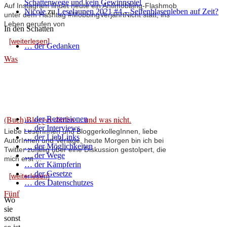
Schattenwege und kein Gewinnspiel
Auf Instagram findet heute ein Antimobbing-Flashmob
Nicole
zu
Leselaunen 2021 #4 – Seifenblasenleben auf Zeit?
unter dem Hashtag #MobbingVerjährtNicht statt, ins
Leben gerufen von
In den Schatten
[weiterlesen]
… der Gedanken
Was
(Buch)Blogger dürfen ... und was nicht.
… der Rezensionen
… der Interviews
Liebe LeserInnen und BloggerkollegInnen, liebe
… der LiebLinks
AutorInnen und Verlage, heute Morgen bin ich bei
… der Möglichkeiten
Twitter zufällig über eine Diskussion gestolpert, die
… der Wege
mich erst ...
… der Kämpferin
… der Gesetze
[weiterlesen]
… des Datenschutzes
Fünf
Wo
sie
sonst