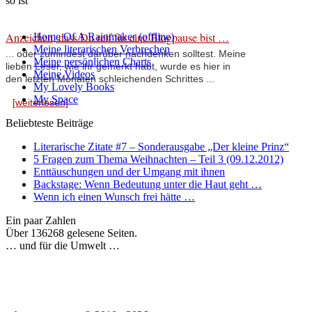
so ist
Anzeichen, dass Du reif für eine Blogpause bist …
Home Of A Rainmaker (offline)
Meine literarischen Verbrechen
... oder zumindest darüber nachdenken solltest. Meine
Meine persönlichen Charts
lieben Leser, wie ihr gemerkt habt, wurde es hier in
Meine Videos
den letzten Monaten schleichenden Schrittes ...
My Lovely Books
My Space
[weiterlesen]
Beliebteste Beiträge
Literarische Zitate #7 – Sonderausgabe „Der kleine Prinz“
5 Fragen zum Thema Weihnachten – Teil 3 (09.12.2012)
Enttäuschungen und der Umgang mit ihnen
Backstage: Wenn Bedeutung unter die Haut geht …
Wenn ich einen Wunsch frei hätte …
Ein paar Zahlen
Über 136268 gelesene Seiten.
… und für die Umwelt …