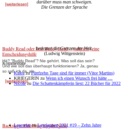
darüber muss man schweigen.
[weiterlesen]
Die Grenzen der Sprache
Buddy Read oder kein Buddy Read - (vielleicht) eine
bedeuten die Grenzen der Welt.
Entscheidungshilfe
(Ludwig Wittgenstein)
Hä? "Buddy Read"? Nie gehört. Was soll das sein?
Kommentare
Und wie soll das überhaupt funktionieren? Ja, genau
so saß ich da, als ...
Kalea
zu
Fünfzehn Tage sind für immer (Vitor Martins)
KRIEGERIN
zu
Wenn ich einen Wunsch frei hätte …
[weiterlesen]
Nicole
zu
Die Schattenkämpferin liest: 22 Bücher für 2022
Backstage: #MobbingVerjährtNicht
Lesereise
zu
Leselaunen 2021 #19 – Zehn Jahre