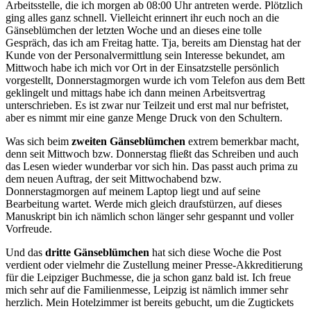
Arbeitsstelle, die ich morgen ab 08:00 Uhr antreten werde. Plötzlich
ging alles ganz schnell. Vielleicht erinnert ihr euch noch an die
Gänseblümchen der letzten Woche und an dieses eine tolle
Gespräch, das ich am Freitag hatte. Tja, bereits am Dienstag hat der
Kunde von der Personalvermittlung sein Interesse bekundet, am
Mittwoch habe ich mich vor Ort in der Einsatzstelle persönlich
vorgestellt, Donnerstagmorgen wurde ich vom Telefon aus dem Bett
geklingelt und mittags habe ich dann meinen Arbeitsvertrag
unterschrieben. Es ist zwar nur Teilzeit und erst mal nur befristet,
aber es nimmt mir eine ganze Menge Druck von den Schultern.
Was sich beim
zweiten Gänseblümchen
extrem bemerkbar macht,
denn seit Mittwoch bzw. Donnerstag fließt das Schreiben und auch
das Lesen wieder wunderbar vor sich hin. Das passt auch prima zu
dem neuen Auftrag, der seit Mittwochabend bzw.
Donnerstagmorgen auf meinem Laptop liegt und auf seine
Bearbeitung wartet. Werde mich gleich draufstürzen, auf dieses
Manuskript bin ich nämlich schon länger sehr gespannt und voller
Vorfreude.
Und das
dritte Gänseblümchen
hat sich diese Woche die Post
verdient oder vielmehr die Zustellung meiner Presse-Akkreditierung
für die Leipziger Buchmesse, die ja schon ganz bald ist. Ich freue
mich sehr auf die Familienmesse, Leipzig ist nämlich immer sehr
herzlich. Mein Hotelzimmer ist bereits gebucht, um die Zugtickets