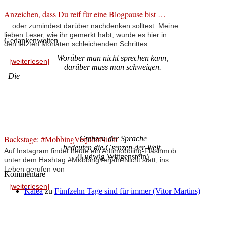
Anzeichen, dass Du reif für eine Blogpause bist …
... oder zumindest darüber nachdenken solltest. Meine
lieben Leser, wie ihr gemerkt habt, wurde es hier in
Gedankenwelten
den letzten Monaten schleichenden Schrittes ...
Worüber man nicht sprechen kann,
[weiterlesen]
darüber muss man schweigen.
Die
Backstage: #MobbingVerjährtNicht
Grenzen der Sprache
bedeuten die Grenzen der Welt.
Auf Instagram findet heute ein Antimobbing-Flashmob
(Ludwig Wittgenstein)
unter dem Hashtag #MobbingVerjährtNicht statt, ins
Leben gerufen von
Kommentare
[weiterlesen]
Kalea
zu
Fünfzehn Tage sind für immer (Vitor Martins)