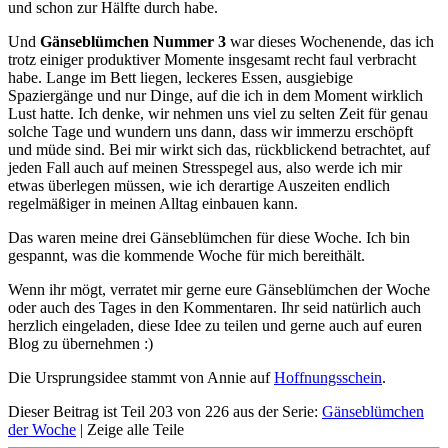
und schon zur Hälfte durch habe.
Und
Gänseblümchen Nummer 3
war dieses Wochenende, das ich
trotz einiger produktiver Momente insgesamt recht faul verbracht
habe. Lange im Bett liegen, leckeres Essen, ausgiebige
Spaziergänge und nur Dinge, auf die ich in dem Moment wirklich
Lust hatte. Ich denke, wir nehmen uns viel zu selten Zeit für genau
solche Tage und wundern uns dann, dass wir immerzu erschöpft
und müde sind. Bei mir wirkt sich das, rückblickend betrachtet, auf
jeden Fall auch auf meinen Stresspegel aus, also werde ich mir
etwas überlegen müssen, wie ich derartige Auszeiten endlich
regelmäßiger in meinen Alltag einbauen kann.
Das waren meine drei Gänseblümchen für diese Woche. Ich bin
gespannt, was die kommende Woche für mich bereithält.
Wenn ihr mögt, verratet mir gerne eure Gänseblümchen der Woche
oder auch des Tages in den Kommentaren. Ihr seid natürlich auch
herzlich eingeladen, diese Idee zu teilen und gerne auch auf euren
Blog zu übernehmen :)
Die Ursprungsidee stammt von Annie auf
Hoffnungsschein
.
Dieser Beitrag ist Teil 203 von 226 aus der Serie:
Gänseblümchen
der Woche
|
Zeige alle Teile