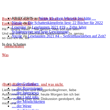
Buddy Read oder kein Buddy Read - (vielleicht) eine
KRIEGERIN
zu
Wenn ich einen Wunsch frei hätte …
Entscheidungshilfe
Nicole
zu
Die Schattenkämpferin liest: 22 Bücher für 2022
Lesereise
zu
Leselaunen 2021 #19 – Zehn Jahre
Hä? "Buddy Read"? Nie gehört. Was soll das sein?
Schattenwege und kein Gewinnspiel
Und wie soll das überhaupt funktionieren? Ja, genau
Nicole
zu
Leselaunen 2021 #4 – Seifenblasenleben auf Zeit?
so saß ich da, als ...
In den Schatten
[weiterlesen]
Was
(Buch)Blogger dürfen ... und was nicht.
… der Gedanken
… der Rezensionen
Liebe LeserInnen und BloggerkollegInnen, liebe
… der Interviews
AutorInnen und Verlage, heute Morgen bin ich bei
… der LiebLinks
Twitter zufällig über eine Diskussion gestolpert, die
… der Möglichkeiten
mich erst ...
… der Wege