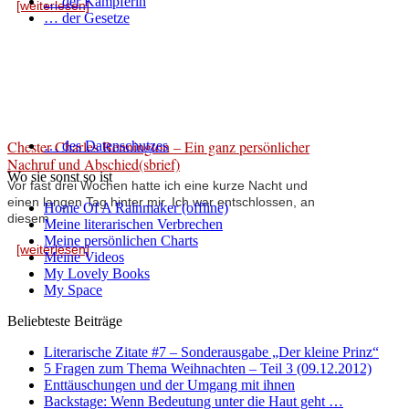
… der Kämpferin
[weiterlesen]
… der Gesetze
Chester Charles Bennington – Ein ganz persönlicher
… des Datenschutzes
Nachruf und Abschied(sbrief)
Wo sie sonst so ist
Vor fast drei Wochen hatte ich eine kurze Nacht und
einen langen Tag hinter mir. Ich war entschlossen, an
Home Of A Rainmaker (offline)
diesem ...
Meine literarischen Verbrechen
Meine persönlichen Charts
[weiterlesen]
Meine Videos
My Lovely Books
My Space
Beliebteste Beiträge
Literarische Zitate #7 – Sonderausgabe „Der kleine Prinz“
5 Fragen zum Thema Weihnachten – Teil 3 (09.12.2012)
Enttäuschungen und der Umgang mit ihnen
Backstage: Wenn Bedeutung unter die Haut geht …