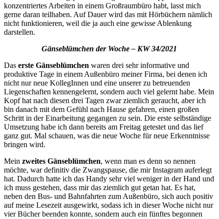
konzentriertes Arbeiten in einem Großraumbüro habt, lasst mich
gerne daran teilhaben. Auf Dauer wird das mit Hörbüchern nämlich
nicht funktionieren, weil die ja auch eine gewisse Ablenkung
darstellen.
Gänseblümchen der Woche – KW 34/2021
Das
erste Gänseblümchen
waren drei sehr informative und
produktive Tage in einem Außenbüro meiner Firma, bei denen ich
nicht nur neue KollegInnen und eine unserer zu betreuenden
Liegenschaften kennengelernt, sondern auch viel gelernt habe. Mein
Kopf hat nach diesen drei Tagen zwar ziemlich geraucht, aber ich
bin danach mit dem Gefühl nach Hause gefahren, einen großen
Schritt in der Einarbeitung gegangen zu sein. Die erste selbständige
Umsetzung habe ich dann bereits am Freitag getestet und das lief
ganz gut. Mal schauen, was die neue Woche für neue Erkenntnisse
bringen wird.
Mein
zweites Gänseblümchen
, wenn man es denn so nennen
möchte, war definitiv die Zwangspause, die mir Instagram auferlegt
hat. Dadurch hatte ich das Handy sehr viel weniger in der Hand und
ich muss gestehen, dass mir das ziemlich gut getan hat. Es hat,
neben den Bus- und Bahnfahrten zum Außenbüro, sich auch positiv
auf meine Lesezeit ausgewirkt, sodass ich in dieser Woche nicht nur
vier Bücher beenden konnte, sondern auch ein fünftes begonnen