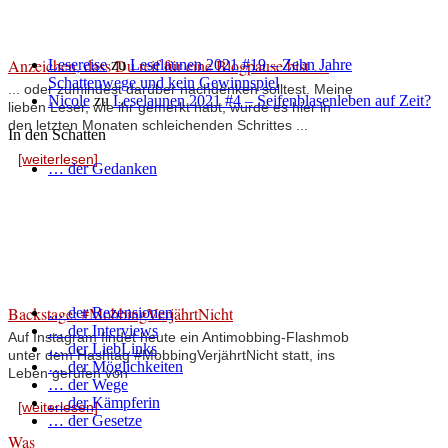
Anzeichen, dass Du reif für eine Blogpause bist …
Lesereise
zu
Leselaunen 2021 #19 – Zehn Jahre
Schattenwege und kein Gewinnspiel
... oder zumindest darüber nachdenken solltest. Meine
Nicole
zu
Leselaunen 2021 #4 – Seifenblasenleben auf Zeit?
lieben Leser, wie ihr gemerkt habt, wurde es hier in
den letzten Monaten schleichenden Schrittes ...
In den Schatten
[weiterlesen]
… der Gedanken
Backstage: #MobbingVerjährtNicht
… der Rezensionen
… der Interviews
Auf Instagram findet heute ein Antimobbing-Flashmob
… der LiebLinks
unter dem Hashtag #MobbingVerjährtNicht statt, ins
… der Möglichkeiten
Leben gerufen von
… der Wege
… der Kämpferin
[weiterlesen]
… der Gesetze
Was