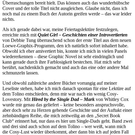
Überraschungen bereit hielt. Das können auch das wunderhübsche
Cover und der tolle Titel nicht ausgleichen. Glaube nicht, dass ich
noch mal zu einem Buch der Autorin greifen werde – das war leider
nichts.
Als ich gerade dabei war, meine Feiertagslektüre festzulegen,
erreichte mich mit
Quiet Girl – Geschichten einer Introvertierten
von Debbie Tung überraschend schon der erste Titel aus dem neuen
Loewe-Graphix-Programm, den ich natürlich sofort inhaliert habe.
Obwohl ich eher amivertiert bin, konnte ich mich in vielen Panels
wiedererkennen – diese Graphic Novel ist sehr eindringlich und
kann gerade durch ihre Farblosigkeit bestechen. Hat mich sehr
berührt, nachdenklich gemacht und auch das eine oder andere Mal
schmunzeln lassen.
Und obwohl zahlreiche andere Bücher vorrangig auf meiner
Leseliste stehen, habe ich mich danach spontan für eine Lektüre auf
dem Tolino entschieden, denn mir war nach ein wenig Cosy-
Lovestory. Mit
Hired by the Single Dad – Mark
von Whitley Cox
wurde mir genau das geliefert – keine besonders anspruchsvolle,
aber doch sehr zu Herzen gehende Geschichte und der Auftakt einer
zehnbändigen Reihe, die mich zeitweilig an den „Secret Book
Club“ erinnert hat, nur dass es hier um Single-Dads geht. Band zwei
und drei sind auch schon auf dem Tolino – wer weiß, wann mich
die Cosy-Lust wieder überkommt, aber dann bin ich auf jeden Fall