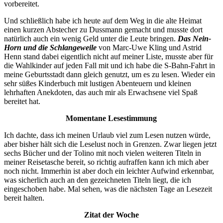
vorbereitet.
Und schließlich habe ich heute auf dem Weg in die alte Heimat
einen kurzen Abstecher zu Dussmann gemacht und musste dort
natürlich auch ein wenig Geld unter die Leute bringen.
Das Nein-
Horn und die Schlangeweile
von Marc-Uwe Kling und Astrid
Henn stand dabei eigentlich nicht auf meiner Liste, musste aber für
die Wahlkinder auf jeden Fall mit und ich habe die S-Bahn-Fahrt in
meine Geburtsstadt dann gleich genutzt, um es zu lesen. Wieder ein
sehr süßes Kinderbuch mit lustigen Abenteuern und kleinen
lehrhaften Anekdoten, das auch mir als Erwachsene viel Spaß
bereitet hat.
Momentane Lesestimmung
Ich dachte, dass ich meinen Urlaub viel zum Lesen nutzen würde,
aber bisher hält sich die Leselust noch in Grenzen. Zwar liegen jetzt
sechs Bücher und der Tolino mit noch vielen weiteren Titeln in
meiner Reisetasche bereit, so richtig aufraffen kann ich mich aber
noch nicht. Immerhin ist aber doch ein leichter Aufwind erkennbar,
was sicherlich auch an den gezeichneten Titeln liegt, die ich
eingeschoben habe. Mal sehen, was die nächsten Tage an Lesezeit
bereit halten.
Zitat der Woche