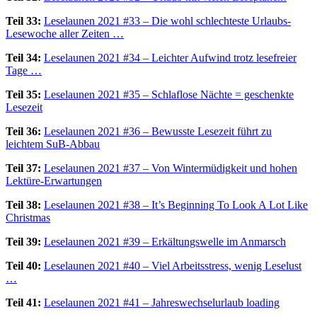
Teil 33:
Leselaunen 2021 #33 – Die wohl schlechteste Urlaubs-
Lesewoche aller Zeiten …
Teil 34:
Leselaunen 2021 #34 – Leichter Aufwind trotz lesefreier
Tage …
Teil 35:
Leselaunen 2021 #35 – Schlaflose Nächte = geschenkte
Lesezeit
Teil 36:
Leselaunen 2021 #36 – Bewusste Lesezeit führt zu
leichtem SuB-Abbau
Teil 37:
Leselaunen 2021 #37 – Von Wintermüdigkeit und hohen
Lektüre-Erwartungen
Teil 38:
Leselaunen 2021 #38 – It’s Beginning To Look A Lot Like
Christmas
Teil 39:
Leselaunen 2021 #39 – Erkältungswelle im Anmarsch
Teil 40:
Leselaunen 2021 #40 – Viel Arbeitsstress, wenig Leselust
…
Teil 41:
Leselaunen 2021 #41 – Jahreswechselurlaub loading