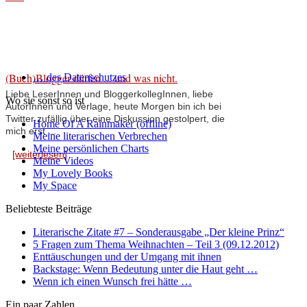
(Buch)Blogger dürfen ... und was nicht.
… des Datenschutzes
Liebe LeserInnen und BloggerkollegInnen, liebe
Wo sie sonst so ist
AutorInnen und Verlage, heute Morgen bin ich bei
Twitter zufällig über eine Diskussion gestolpert, die
Home Of A Rainmaker (offline)
mich erst ...
Meine literarischen Verbrechen
Meine persönlichen Charts
[weiterlesen]
Meine Videos
My Lovely Books
My Space
Beliebteste Beiträge
Literarische Zitate #7 – Sonderausgabe „Der kleine Prinz“
5 Fragen zum Thema Weihnachten – Teil 3 (09.12.2012)
Enttäuschungen und der Umgang mit ihnen
Backstage: Wenn Bedeutung unter die Haut geht …
Wenn ich einen Wunsch frei hätte …
Ein paar Zahlen