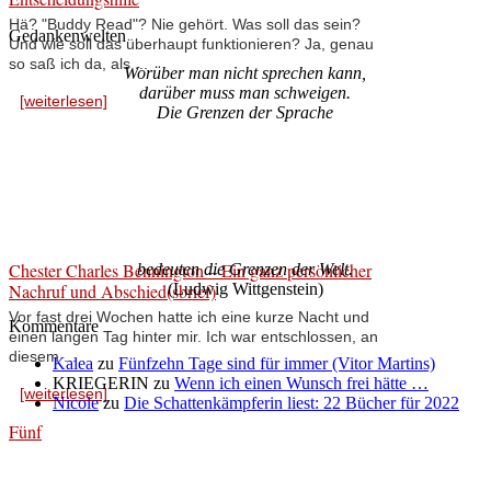
Hä? "Buddy Read"? Nie gehört. Was soll das sein?
Gedankenwelten
Und wie soll das überhaupt funktionieren? Ja, genau
so saß ich da, als ...
Worüber man nicht sprechen kann,
darüber muss man schweigen.
[weiterlesen]
Die Grenzen der Sprache
Chester Charles Bennington – Ein ganz persönlicher
bedeuten die Grenzen der Welt.
Nachruf und Abschied(sbrief)
(Ludwig Wittgenstein)
Vor fast drei Wochen hatte ich eine kurze Nacht und
Kommentare
einen langen Tag hinter mir. Ich war entschlossen, an
diesem ...
Kalea
zu
Fünfzehn Tage sind für immer (Vitor Martins)
KRIEGERIN
zu
Wenn ich einen Wunsch frei hätte …
[weiterlesen]
Nicole
zu
Die Schattenkämpferin liest: 22 Bücher für 2022
Fünf