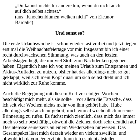
„Du kannst nichts für andere tun, wenn du nicht auch
auf dich selbst achtest.“
(aus „Knochenblumen welken nicht“ von Eleanor
Bardalic)
Und sonst so?
Die erste Urlaubswoche ist schon wieder fast vorbei und jetzt liegen
erst mal die Weihnachtsfeiertage vor mir. Insgesamt bin ich einer
recht durchwachsenen Stimmung, was auch an den letzten
Arbeitstagen liegt, die mir viel Stoff zum Nachdenken gegeben
haben. Eigentlich hatte ich vor, meinen Urlaub zum Entspannen und
Akkus-Aufladen zu nutzen, bisher hat das allerdings nicht so gut
geklappt, weil sich mein Kopf quasi um sich selbst dreht und ich
nicht wirklich zur Ruhe komme.
Auch die Begegnung mit diesem Kerl vor einigen Wochen
beschäftigt mich mehr, als sie sollte – vor allem die Tatsache, dass
ich seit vier Wochen nichts mehr von ihm gehört habe. Habe
allerdings selbst auch aufgehört, mich einmal wöchentlich in seine
Erinnerung zu rufen. Es fuchst mich ziemlich, dass mich das immer
noch so sehr beschäftigt, obwohl die Zeichen doch sehr deutlich auf
Desinteresse seinerseits an einem Wiedersehen hinweisen. Das
Gesamtpaket lässt mich derzeit wieder an vielem zweifeln, und
obwohl ich davon genervt bin, kann ich es nicht abstellen.