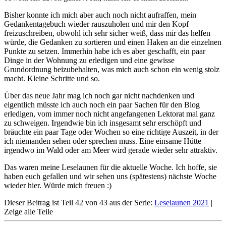
Bisher konnte ich mich aber auch noch nicht aufraffen, mein
Gedankentagebuch wieder rauszuholen und mir den Kopf
freizuschreiben, obwohl ich sehr sicher weiß, dass mir das helfen
würde, die Gedanken zu sortieren und einen Haken an die einzelnen
Punkte zu setzen. Immerhin habe ich es aber geschafft, ein paar
Dinge in der Wohnung zu erledigen und eine gewisse
Grundordnung beizubehalten, was mich auch schon ein wenig stolz
macht. Kleine Schritte und so.
Über das neue Jahr mag ich noch gar nicht nachdenken und
eigentlich müsste ich auch noch ein paar Sachen für den Blog
erledigen, vom immer noch nicht angefangenen Lektorat mal ganz
zu schweigen. Irgendwie bin ich insgesamt sehr erschöpft und
bräuchte ein paar Tage oder Wochen so eine richtige Auszeit, in der
ich niemanden sehen oder sprechen muss. Eine einsame Hütte
irgendwo im Wald oder am Meer wird gerade wieder sehr attraktiv.
Das waren meine Leselaunen für die aktuelle Woche. Ich hoffe, sie
haben euch gefallen und wir sehen uns (spätestens) nächste Woche
wieder hier. Würde mich freuen :)
Dieser Beitrag ist Teil 42 von 43 aus der Serie:
Leselaunen 2021
|
Zeige alle Teile