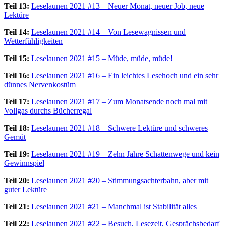
Teil 13:
Leselaunen 2021 #13 – Neuer Monat, neuer Job, neue
Lektüre
Teil 14:
Leselaunen 2021 #14 – Von Lesewagnissen und
Wetterfühligkeiten
Teil 15:
Leselaunen 2021 #15 – Müde, müde, müde!
Teil 16:
Leselaunen 2021 #16 – Ein leichtes Lesehoch und ein sehr
dünnes Nervenkostüm
Teil 17:
Leselaunen 2021 #17 – Zum Monatsende noch mal mit
Vollgas durchs Bücherregal
Teil 18:
Leselaunen 2021 #18 – Schwere Lektüre und schweres
Gemüt
Teil 19:
Leselaunen 2021 #19 – Zehn Jahre Schattenwege und kein
Gewinnspiel
Teil 20:
Leselaunen 2021 #20 – Stimmungsachterbahn, aber mit
guter Lektüre
Teil 21:
Leselaunen 2021 #21 – Manchmal ist Stabilität alles
Teil 22:
Leselaunen 2021 #22 – Besuch, Lesezeit, Gesprächsbedarf