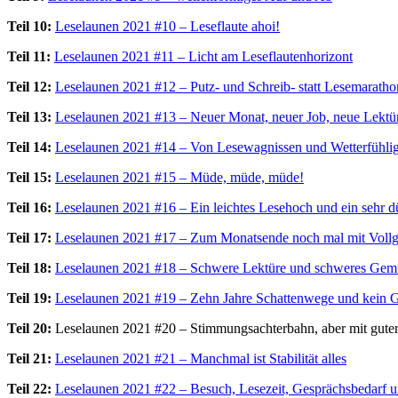
Teil 10:
Leselaunen 2021 #10 – Leseflaute ahoi!
Teil 11:
Leselaunen 2021 #11 – Licht am Leseflautenhorizont
Teil 12:
Leselaunen 2021 #12 – Putz- und Schreib- statt Lesemaratho
Teil 13:
Leselaunen 2021 #13 – Neuer Monat, neuer Job, neue Lektü
Teil 14:
Leselaunen 2021 #14 – Von Lesewagnissen und Wetterfühlig
Teil 15:
Leselaunen 2021 #15 – Müde, müde, müde!
Teil 16:
Leselaunen 2021 #16 – Ein leichtes Lesehoch und ein sehr
Teil 17:
Leselaunen 2021 #17 – Zum Monatsende noch mal mit Vollg
Teil 18:
Leselaunen 2021 #18 – Schwere Lektüre und schweres Gem
Teil 19:
Leselaunen 2021 #19 – Zehn Jahre Schattenwege und kein 
Teil 20:
Leselaunen 2021 #20 – Stimmungsachterbahn, aber mit guter
Teil 21:
Leselaunen 2021 #21 – Manchmal ist Stabilität alles
Teil 22:
Leselaunen 2021 #22 – Besuch, Lesezeit, Gesprächsbedarf u