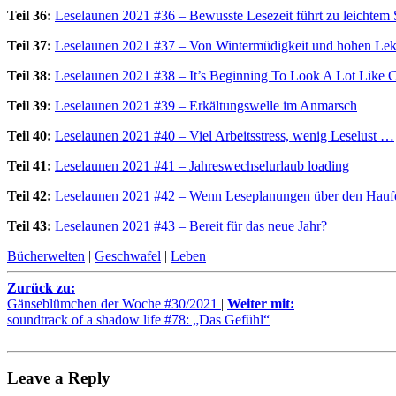
Teil 36:
Leselaunen 2021 #36 – Bewusste Lesezeit führt zu leichte
Teil 37:
Leselaunen 2021 #37 – Von Wintermüdigkeit und hohen Lek
Teil 38:
Leselaunen 2021 #38 – It’s Beginning To Look A Lot Like C
Teil 39:
Leselaunen 2021 #39 – Erkältungswelle im Anmarsch
Teil 40:
Leselaunen 2021 #40 – Viel Arbeitsstress, wenig Leselust …
Teil 41:
Leselaunen 2021 #41 – Jahreswechselurlaub loading
Teil 42:
Leselaunen 2021 #42 – Wenn Leseplanungen über den Hauf
Teil 43:
Leselaunen 2021 #43 – Bereit für das neue Jahr?
Bücherwelten
|
Geschwafel
|
Leben
Zurück zu:
Gänseblümchen der Woche #30/2021
|
Weiter mit:
soundtrack of a shadow life #78: „Das Gefühl“
Leave a Reply