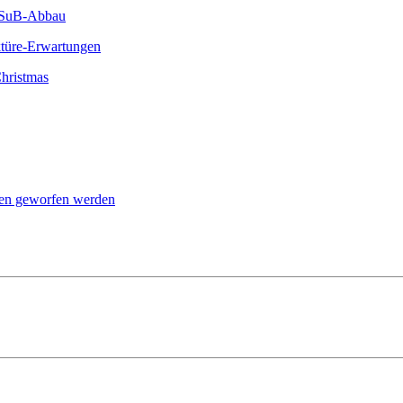
m SuB-Abbau
türe-Erwartungen
hristmas
en geworfen werden