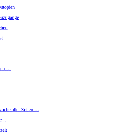
ystopien
Neuzugänge
ehen
st
chen …
woche aller Zeiten …
ge …
zeit