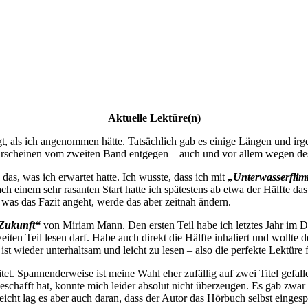
Aktuelle Lektüre(n)
igt, als ich angenommen hätte. Tatsächlich gab es einige Längen und ir
rscheinen vom zweiten Band entgegen – auch und vor allem wegen des
 das, was ich erwartet hatte. Ich wusste, dass ich mit
„Unterwasserfli
 einem sehr rasanten Start hatte ich spätestens ab etwa der Hälfte das 
, was das Fazit angeht, werde das aber zeitnah ändern.
 Zukunft“
von Miriam Mann. Den ersten Teil habe ich letztes Jahr im
eiten Teil lesen darf. Habe auch direkt die Hälfte inhaliert und wollte
st wieder unterhaltsam und leicht zu lesen – also die perfekte Lektüre
t. Spannenderweise ist meine Wahl eher zufällig auf zwei Titel gefall
eschafft hat, konnte mich leider absolut nicht überzeugen. Es gab zwar
ht lag es aber auch daran, dass der Autor das Hörbuch selbst eingespr