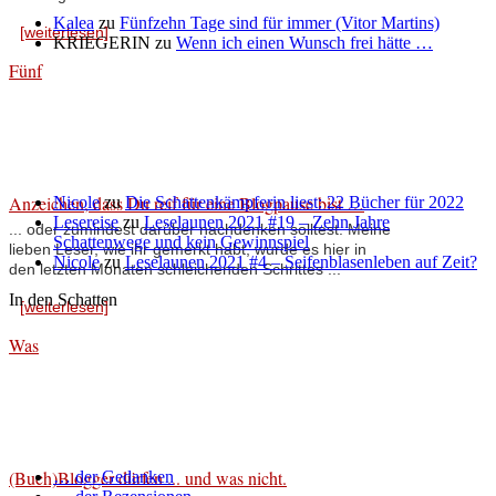
Kalea
zu
Fünfzehn Tage sind für immer (Vitor Martins)
[weiterlesen]
KRIEGERIN
zu
Wenn ich einen Wunsch frei hätte …
Fünf
Anzeichen, dass Du reif für eine Blogpause bist …
Nicole
zu
Die Schattenkämpferin liest: 22 Bücher für 2022
Lesereise
zu
Leselaunen 2021 #19 – Zehn Jahre
... oder zumindest darüber nachdenken solltest. Meine
Schattenwege und kein Gewinnspiel
lieben Leser, wie ihr gemerkt habt, wurde es hier in
Nicole
zu
Leselaunen 2021 #4 – Seifenblasenleben auf Zeit?
den letzten Monaten schleichenden Schrittes ...
In den Schatten
[weiterlesen]
Was
(Buch)Blogger dürfen ... und was nicht.
… der Gedanken