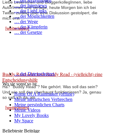
… der Rezensionen
Liebe LeserInnen und BloggerkollegInnen, liebe
… der Interviews
AutorInnen und Verlage, heute Morgen bin ich bei
… der LiebLinks
Twitter zufällig über eine Diskussion gestolpert, die
… der Möglichkeiten
mich erst ...
… der Wege
… der Kämpferin
[weiterlesen]
… der Gesetze
Buddy Read oder kein Buddy Read - (vielleicht) eine
… des Datenschutzes
Entscheidungshilfe
Wo sie sonst so ist
Hä? "Buddy Read"? Nie gehört. Was soll das sein?
Und wie soll das überhaupt funktionieren? Ja, genau
Home Of A Rainmaker (offline)
so saß ich da, als ...
Meine literarischen Verbrechen
Meine persönlichen Charts
[weiterlesen]
Meine Videos
My Lovely Books
My Space
Beliebteste Beiträge