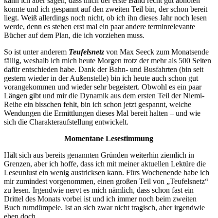
kann ich aber sagen, dass mich der erste Band recht gut abholen
konnte und ich gespannt auf den zweiten Teil bin, der schon bereit
liegt. Weiß allerdings noch nicht, ob ich ihn dieses Jahr noch lesen
werde, denn es stehen erst mal ein paar andere terminrelevante
Bücher auf dem Plan, die ich vorziehen muss.
So ist unter anderem
Teufelsnetz
von Max Seeck zum Monatsende
fällig, weshalb ich mich heute Morgen trotz der mehr als 500 Seiten
dafür entschieden habe. Dank der Bahn- und Busfahrten (bin seit
gestern wieder in der Außenstelle) bin ich heute auch schon gut
vorangekommen und wieder sehr begeistert. Obwohl es ein paar
Längen gibt und mir die Dynamik aus dem ersten Teil der Niemi-
Reihe ein bisschen fehlt, bin ich schon jetzt gespannt, welche
Wendungen die Ermittlungen dieses Mal bereit halten – und wie
sich die Charakteraufstellung entwickelt.
Momentane Lesestimmung
Hält sich aus bereits genannten Gründen weiterhin ziemlich in
Grenzen, aber ich hoffe, dass ich mit meiner aktuellen Lektüre die
Leseunlust ein wenig austricksen kann. Fürs Wochenende habe ich
mir zumindest vorgenommen, einen großen Teil von „Teufelsnetz“
zu lesen. Irgendwie nervt es mich nämlich, dass schon fast ein
Drittel des Monats vorbei ist und ich immer noch beim zweiten
Buch rumdümpele. Ist an sich zwar nicht tragisch, aber irgendwie
eben doch.