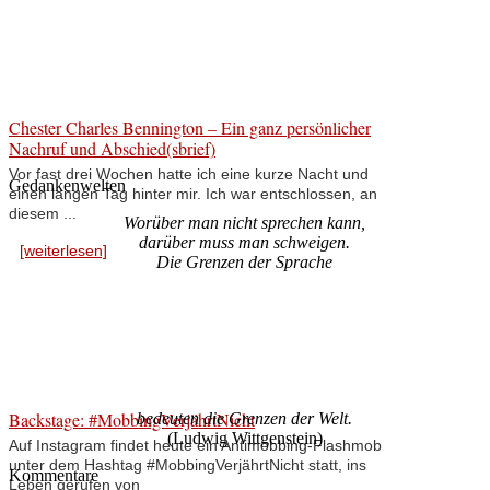
Chester Charles Bennington – Ein ganz persönlicher
Nachruf und Abschied(sbrief)
Vor fast drei Wochen hatte ich eine kurze Nacht und
Gedankenwelten
einen langen Tag hinter mir. Ich war entschlossen, an
diesem ...
Worüber man nicht sprechen kann,
darüber muss man schweigen.
[weiterlesen]
Die Grenzen der Sprache
Backstage: #MobbingVerjährtNicht
bedeuten die Grenzen der Welt.
(Ludwig Wittgenstein)
Auf Instagram findet heute ein Antimobbing-Flashmob
unter dem Hashtag #MobbingVerjährtNicht statt, ins
Kommentare
Leben gerufen von