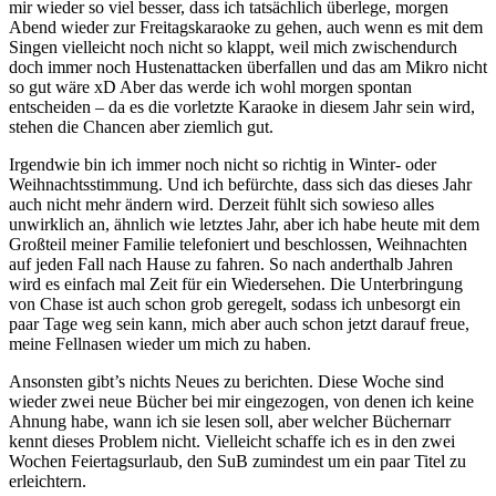
mir wieder so viel besser, dass ich tatsächlich überlege, morgen
Abend wieder zur Freitagskaraoke zu gehen, auch wenn es mit dem
Singen vielleicht noch nicht so klappt, weil mich zwischendurch
doch immer noch Hustenattacken überfallen und das am Mikro nicht
so gut wäre xD Aber das werde ich wohl morgen spontan
entscheiden – da es die vorletzte Karaoke in diesem Jahr sein wird,
stehen die Chancen aber ziemlich gut.
Irgendwie bin ich immer noch nicht so richtig in Winter- oder
Weihnachtsstimmung. Und ich befürchte, dass sich das dieses Jahr
auch nicht mehr ändern wird. Derzeit fühlt sich sowieso alles
unwirklich an, ähnlich wie letztes Jahr, aber ich habe heute mit dem
Großteil meiner Familie telefoniert und beschlossen, Weihnachten
auf jeden Fall nach Hause zu fahren. So nach anderthalb Jahren
wird es einfach mal Zeit für ein Wiedersehen. Die Unterbringung
von Chase ist auch schon grob geregelt, sodass ich unbesorgt ein
paar Tage weg sein kann, mich aber auch schon jetzt darauf freue,
meine Fellnasen wieder um mich zu haben.
Ansonsten gibt’s nichts Neues zu berichten. Diese Woche sind
wieder zwei neue Bücher bei mir eingezogen, von denen ich keine
Ahnung habe, wann ich sie lesen soll, aber welcher Büchernarr
kennt dieses Problem nicht. Vielleicht schaffe ich es in den zwei
Wochen Feiertagsurlaub, den SuB zumindest um ein paar Titel zu
erleichtern.