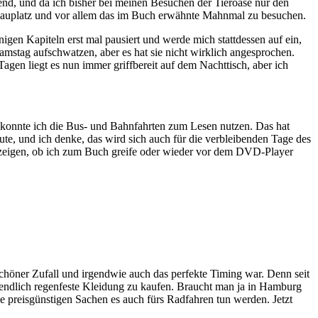
kend, und da ich bisher bei meinen Besuchen der Tieroase nur den
chauplatz und vor allem das im Buch erwähnte Mahnmal zu besuchen.
gen Kapiteln erst mal pausiert und werde mich stattdessen auf ein,
stag aufschwatzen, aber es hat sie nicht wirklich angesprochen.
gen liegt es nun immer griffbereit auf dem Nachttisch, aber ich
ma konnte ich die Bus- und Bahnfahrten zum Lesen nutzen. Das hat
te, und ich denke, das wird sich auch für die verbleibenden Tage des
 zeigen, ob ich zum Buch greife oder wieder vor dem DVD-Player
schöner Zufall und irgendwie auch das perfekte Timing war. Denn seit
endlich regenfeste Kleidung zu kaufen. Braucht man ja in Hamburg
e preisgünstigen Sachen es auch fürs Radfahren tun werden. Jetzt