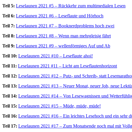
Teil 5:
Leselaunen 2021 #5 – Rückkehr zum multimedialen Lesen
Teil 6:
Leselaunen 2021 #6 – Leseflaute und Hörhoch
Teil 7:
Leselaunen 2021 #7 – Booknerdproblems hoch zwei
Teil 8:
Leselaunen 2021 #8 – Wenn man mehrgleisig fährt
Teil 9:
Leselaunen 2021 #9 – wellenförmiges Auf und Ab
Teil 10:
Leselaunen 2021 #10 – Leseflaute ahoi!
Teil 11:
Leselaunen 2021 #11 – Licht am Leseflautenhorizont
Teil 12:
Leselaunen 2021 #12 – Putz- und Schreib- statt Lesemaratho
Teil 13:
Leselaunen 2021 #13 – Neuer Monat, neuer Job, neue Lektü
Teil 14:
Leselaunen 2021 #14 – Von Lesewagnissen und Wetterfühlig
Teil 15:
Leselaunen 2021 #15 – Müde, müde, müde!
Teil 16:
Leselaunen 2021 #16 – Ein leichtes Lesehoch und ein sehr
Teil 17:
Leselaunen 2021 #17 – Zum Monatsende noch mal mit Vollg