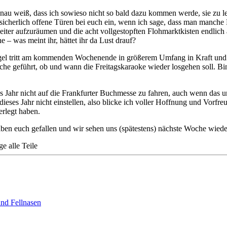
enau weiß, dass ich sowieso nicht so bald dazu kommen werde, sie zu 
sicherlich offene Türen bei euch ein, wenn ich sage, dass man manche 
iter aufzuräumen und die acht vollgestopften Flohmarktkisten endlic
e – was meint ihr, hättet ihr da Lust drauf?
Regel tritt am kommenden Wochenende in größerem Umfang in Kraft und
he geführt, ob und wann die Freitagskaraoke wieder losgehen soll. Bi
 Jahr nicht auf die Frankfurter Buchmesse zu fahren, auch wenn das un
eses Jahr nicht einstellen, also blicke ich voller Hoffnung und Vorfre
rlegt haben.
aben euch gefallen und wir sehen uns (spätestens) nächste Woche wiede
ge alle Teile
und Fellnasen