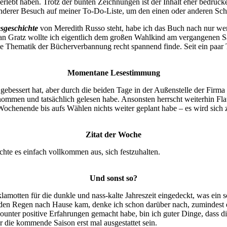
erlebt haben. Trotz der bunten Zeichnungen ist der Inhalt eher bedrüc
fenderer Besuch auf meiner To-Do-Liste, um den einen oder anderen S
esgeschichte
von Meredith Russo steht, habe ich das Buch nach nur weni
n Gratz wollte ich eigentlich dem großen Wahlkind am vergangenen Sam
 Thematik der Bücherverbannung recht spannend finde. Seit ein paar Ta
Momentane Lesestimmung
 gebessert hat, aber durch die beiden Tage in der Außenstelle der Fir
ommen und tatsächlich gelesen habe. Ansonsten herrscht weiterhin Flau
ochenende bis aufs Wählen nichts weiter geplant habe – es wird sich
Zitat der Woche
hte es einfach vollkommen aus, sich festzuhalten.
Und sonst so?
lamotten für die dunkle und nass-kalte Jahreszeit eingedeckt, was ein 
nden Regen nach Hause kam, denke ich schon darüber nach, zumindest 
unter positive Erfahrungen gemacht habe, bin ich guter Dinge, dass di
r die kommende Saison erst mal ausgestattet sein.