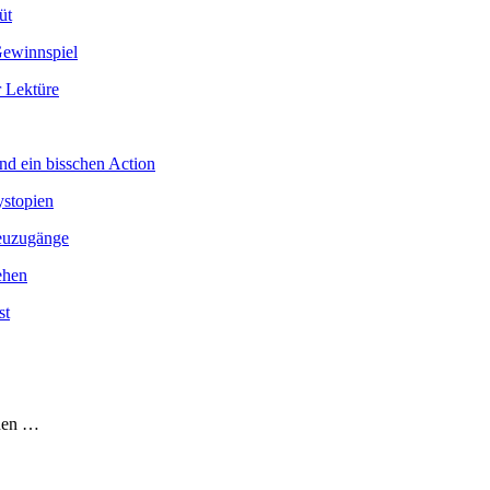
üt
Gewinnspiel
 Lektüre
nd ein bisschen Action
ystopien
Neuzugänge
ehen
st
chen …