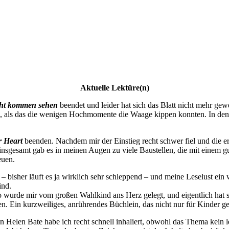
Aktuelle Lektüre(n)
cht kommen sehen
beendet und leider hat sich das Blatt nicht mehr gew
d, als das die wenigen Hochmomente die Waage kippen konnten. In den 
r Heart
beenden. Nachdem mir der Einstieg recht schwer fiel und die erst
d insgesamt gab es in meinen Augen zu viele Baustellen, die mit einem
euen.
bisher läuft es ja wirklich sehr schleppend – und meine Leselust ein 
ind.
urde mir vom großen Wahlkind ans Herz gelegt, und eigentlich hat sie
. Ein kurzweiliges, anrührendes Büchlein, das nicht nur für Kinder gee
 Helen Bate habe ich recht schnell inhaliert, obwohl das Thema kein l