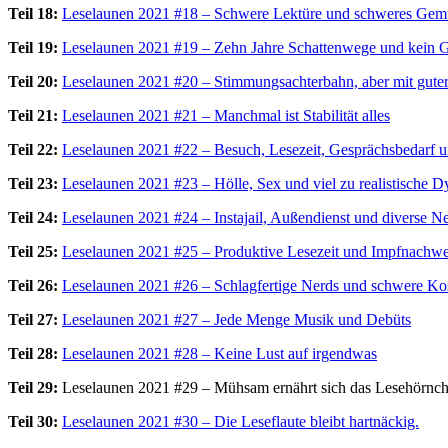
Teil 18:
Leselaunen 2021 #18 – Schwere Lektüre und schweres Gem
Teil 19:
Leselaunen 2021 #19 – Zehn Jahre Schattenwege und kein 
Teil 20:
Leselaunen 2021 #20 – Stimmungsachterbahn, aber mit guter
Teil 21:
Leselaunen 2021 #21 – Manchmal ist Stabilität alles
Teil 22:
Leselaunen 2021 #22 – Besuch, Lesezeit, Gesprächsbedarf u
Teil 23:
Leselaunen 2021 #23 – Hölle, Sex und viel zu realistische D
Teil 24:
Leselaunen 2021 #24 – Instajail, Außendienst und diverse 
Teil 25:
Leselaunen 2021 #25 – Produktive Lesezeit und Impfnachw
Teil 26:
Leselaunen 2021 #26 – Schlagfertige Nerds und schwere Ko
Teil 27:
Leselaunen 2021 #27 – Jede Menge Musik und Debüts
Teil 28:
Leselaunen 2021 #28 – Keine Lust auf irgendwas
Teil 29:
Leselaunen 2021 #29 – Mühsam ernährt sich das Lesehörn
Teil 30:
Leselaunen 2021 #30 – Die Leseflaute bleibt hartnäckig.