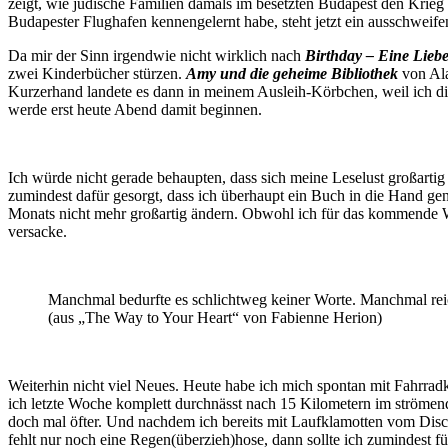
zeigt, wie jüdische Familien damals im besetzten Budapest den Krieg 
Budapester Flughafen kennengelernt habe, steht jetzt ein ausschwei
Da mir der Sinn irgendwie nicht wirklich nach
Birthday – Eine Lieb
zwei Kinderbücher stürzen.
Amy und die geheime Bibliothek
von Ala
Kurzerhand landete es dann in meinem Ausleih-Körbchen, weil ich die
werde erst heute Abend damit beginnen.
Ich würde nicht gerade behaupten, dass sich meine Leselust großartig
zumindest dafür gesorgt, dass ich überhaupt ein Buch in die Hand gen
Monats nicht mehr großartig ändern. Obwohl ich für das kommende W
versacke.
Manchmal bedurfte es schlichtweg keiner Worte. Manchmal reic
(aus „The Way to Your Heart“ von Fabienne Herion)
Weiterhin nicht viel Neues. Heute habe ich mich spontan mit Fahrradk
ich letzte Woche komplett durchnässt nach 15 Kilometern im ströme
doch mal öfter. Und nachdem ich bereits mit Laufklamotten vom Disco
fehlt nur noch eine Regen(überzieh)hose, dann sollte ich zumindest fü