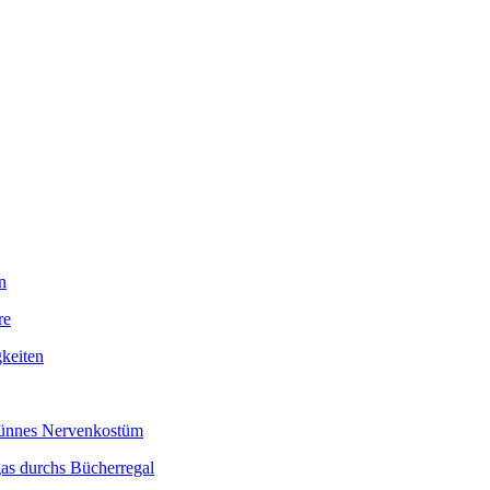
n
re
keiten
 dünnes Nervenkostüm
as durchs Bücherregal