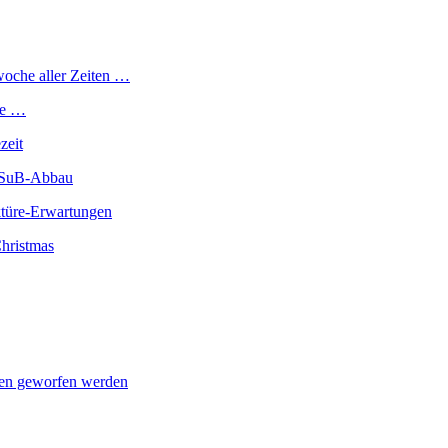
woche aller Zeiten …
ge …
zeit
m SuB-Abbau
türe-Erwartungen
hristmas
en geworfen werden