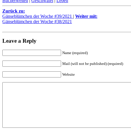
Bücherwelten
|
Geschwafel
|
Leben
Zurück zu:
Gänseblümchen der Woche #39/2021
|
Weiter mit:
Gänseblümchen der Woche #38/2021
Leave a Reply
Name (required)
Mail (will not be published) (required)
Website