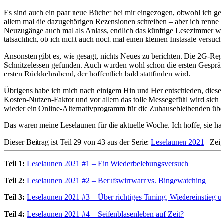
Es sind auch ein paar neue Bücher bei mir eingezogen, obwohl ich g
allem mal die dazugehörigen Rezensionen schreiben – aber ich renne 
Neuzugänge auch mal als Anlass, endlich das künftige Lesezimmer we
tatsächlich, ob ich nicht auch noch mal einen kleinen Instasale versuch
Ansonsten gibt es, wie gesagt, nichts Neues zu berichten. Die 2G-
Schnitzelessen gefunden. Auch wurden wohl schon die ersten Gespräc
ersten Rückkehrabend, der hoffentlich bald stattfinden wird.
Übrigens habe ich mich nach einigem Hin und Her entschieden, dieses
Kosten-Nutzen-Faktor und vor allem das tolle Messegefühl wird sich di
wieder ein Online-Alternativprogramm für die Zuhausebleibenden übe
Das waren meine Leselaunen für die aktuelle Woche. Ich hoffe, sie h
Dieser Beitrag ist Teil 29 von 43 aus der Serie:
Leselaunen 2021
|
Zei
Teil 1:
Leselaunen 2021 #1 – Ein Wiederbelebungsversuch
Teil 2:
Leselaunen 2021 #2 – Berufswirrwarr vs. Bingewatching
Teil 3:
Leselaunen 2021 #3 – Über richtiges Timing, Wiedereinstieg 
Teil 4:
Leselaunen 2021 #4 – Seifenblasenleben auf Zeit?