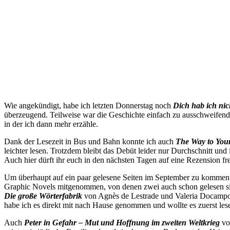
Wie angekündigt, habe ich letzten Donnerstag noch
Dich hab ich ni
überzeugend. Teilweise war die Geschichte einfach zu ausschweifen
in der ich dann mehr erzähle.
Dank der Lesezeit in Bus und Bahn konnte ich auch
The Way to You
leichter lesen. Trotzdem bleibt das Debüt leider nur Durchschnitt un
Auch hier dürft ihr euch in den nächsten Tagen auf eine Rezension fr
Um überhaupt auf ein paar gelesene Seiten im September zu kommen – 
Graphic Novels mitgenommen, von denen zwei auch schon gelesen s
Die große Wörterfabrik
von Agnès de Lestrade und Valeria Docampo w
habe ich es direkt mit nach Hause genommen und wollte es zuerst lesen
Auch
Peter in Gefahr – Mut und Hoffnung im zweiten Weltkrieg
von