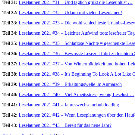
Teil 31:
Leselaunen 2021 #31 – Und täglich grüßt die Leseunlust …
Teil 32:
Leselaunen 2021 #32 – Urlaub mit vielen Leseplänen!
Teil 33:
Leselaunen 2021 #33 – Die wohl schlechteste Urlaubs-Lese
Teil 34:
Leselaunen 2021 #34 – Leichter Aufwind trotz lesefreier Ta
Teil 35:
Leselaunen 2021 #35 – Schlaflose Nächte = geschenkte Lese
Teil 36:
Leselaunen 2021 #36 – Bewusste Lesezeit führt zu leichte
Teil 37:
Leselaunen 2021 #37 – Von Wintermüdigkeit und hohen Lek
Teil 38:
Leselaunen 2021 #38 – It’s Beginning To Look A Lot Like C
Teil 39:
Leselaunen 2021 #39 – Erkältungswelle im Anmarsch
Teil 40:
Leselaunen 2021 #40 – Viel Arbeitsstress, wenig Leselust …
Teil 41:
Leselaunen 2021 #41 – Jahreswechselurlaub loading
Teil 42:
Leselaunen 2021 #42 – Wenn Leseplanungen über den Hauf
Teil 43:
Leselaunen 2021 #43 – Bereit für das neue Jahr?