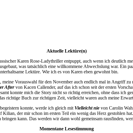
Aktuelle Lektüre(n)
lassischer Karen Rose-Ladythriller entpuppt, auch wenn ich deutlich m
usgebaut, was tatsächlich eine willkommene Abwechslung war. Ein paa
r unterhaltsame Lektüre. Wie ich es von Karen eben gewohnt bin.
n, meine Vorauswahl für den November auch endlich mal in Angriff zu n
er After
von Kacen Callender, auf das ich schon seit der ersten Vorsc
gesamt konnte mich die Story nicht so richtig erreichen, ohne dass ich 
 das richtige Buch zur richtigen Zeit, vielleicht waren auch meine Erwa
egeistern konnte, werde ich gleich mit
Vielleicht nie
von Carolin Wahl 
ilian, der mir schon im ersten Teil ein wenig das Herz gestohlen hat. 
n bringen kann. Das werden wir dann wohl gemeinsam rausfinden, wen
Momentane Lesestimmung