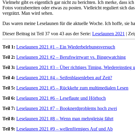
Vielmehr gibt es eigentlich gar nicht zu berichten. Ich merke, dass
Fotos vorzubereiten oder etwas zu posten. Vielleicht reguliert sich das
vergrätzt. Man wird sehen.
Das waren meine Leselaunen für die aktuelle Woche. Ich hoffe, sie h
Dieser Beitrag ist Teil 37 von 43 aus der Serie:
Leselaunen 2021
|
Zei
Teil 1:
Leselaunen 2021 #1 – Ein Wiederbelebungsversuch
Teil 2:
Leselaunen 2021 #2 – Berufswirrwarr vs. Bingewatching
Teil 3:
Leselaunen 2021 #3 – Über richtiges Timing, Wiedereinstieg 
Teil 4:
Leselaunen 2021 #4 – Seifenblasenleben auf Zeit?
Teil 5:
Leselaunen 2021 #5 – Rückkehr zum multimedialen Lesen
Teil 6:
Leselaunen 2021 #6 – Leseflaute und Hörhoch
Teil 7:
Leselaunen 2021 #7 – Booknerdproblems hoch zwei
Teil 8:
Leselaunen 2021 #8 – Wenn man mehrgleisig fährt
Teil 9:
Leselaunen 2021 #9 – wellenförmiges Auf und Ab