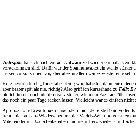
Todesfalle
hat sich nach einiger Aufwärmzeit wieder einmal als ein k
vorgekommen sind. Dafür war der Spannungsplot ein wenig stärker a
Ticken zu konstruiert vor, aber alles in allem war es wieder eine seh
Kurz bevor ich mit „Todesfalle“ fertig war, habe ich dann entschiede
aber besser spät als nie, richtig? Also griff ich kurzerhand zu
Felix Ev
bin ich immer noch nicht so ganz sicher, wie mein Fazit ausfällt. Ins
das noch ein paar Tage sacken lassen. Vielleicht war es einfach nicht
Apropos hohe Erwartungen – nachdem mich der erste Band vollends b
freue mich auf das Wiedersehen mit der Mädels-WG und vor allem auf K
Miteinander mit Joana beibehalten und mein Herz wieder zum Lache