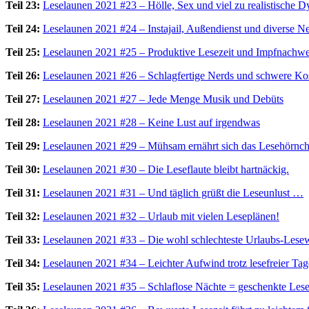
Teil 23:
Leselaunen 2021 #23 – Hölle, Sex und viel zu realistische D
Teil 24:
Leselaunen 2021 #24 – Instajail, Außendienst und diverse 
Teil 25:
Leselaunen 2021 #25 – Produktive Lesezeit und Impfnachw
Teil 26:
Leselaunen 2021 #26 – Schlagfertige Nerds und schwere Ko
Teil 27:
Leselaunen 2021 #27 – Jede Menge Musik und Debüts
Teil 28:
Leselaunen 2021 #28 – Keine Lust auf irgendwas
Teil 29:
Leselaunen 2021 #29 – Mühsam ernährt sich das Lesehörn
Teil 30:
Leselaunen 2021 #30 – Die Leseflaute bleibt hartnäckig.
Teil 31:
Leselaunen 2021 #31 – Und täglich grüßt die Leseunlust …
Teil 32:
Leselaunen 2021 #32 – Urlaub mit vielen Leseplänen!
Teil 33:
Leselaunen 2021 #33 – Die wohl schlechteste Urlaubs-Lese
Teil 34:
Leselaunen 2021 #34 – Leichter Aufwind trotz lesefreier Ta
Teil 35:
Leselaunen 2021 #35 – Schlaflose Nächte = geschenkte Lese