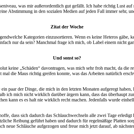
seniveau, was mir außerordentlich gut gefällt. Ich habe richtig Lust
 eine Abstimmung in den sozialen Medien auf jeden Fall immer sehr, und
Zitat der Woche
irgendwelche Kategorien einzusortieren. Wenn es keine Heteros gäbe, 
infach nur da sein? Manchmal frage ich mich, ob Label einem nicht g
Und sonst so?
lut keine „Schäden“ davontragen, was mich sehr froh macht, da die rec
 mal die Maus richtig greifen konnte, was das Arbeiten natürlich erschw
in paar der Dinge, die mich in den letzten Monaten aufgeregt haben, 
lb ich mich nicht wirklich darüber ärgern kann, dass das überhaupt z
en kann es es halt nie wirklich recht machen. Jedenfalls wurde einhelli
fe, dass sich dadurch das Schlauchwechseln alle zwei Tage erledigt h
ätzliche Reibung geführt haben und dadurch für regelmäßige Platten so
uch neue Schläuche aufgezogen und freue mich jetzt darauf, ab nächste