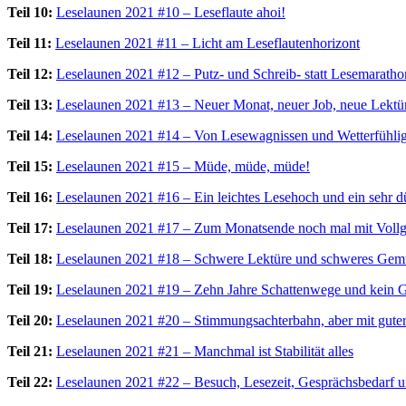
Teil 10:
Leselaunen 2021 #10 – Leseflaute ahoi!
Teil 11:
Leselaunen 2021 #11 – Licht am Leseflautenhorizont
Teil 12:
Leselaunen 2021 #12 – Putz- und Schreib- statt Lesemaratho
Teil 13:
Leselaunen 2021 #13 – Neuer Monat, neuer Job, neue Lektü
Teil 14:
Leselaunen 2021 #14 – Von Lesewagnissen und Wetterfühlig
Teil 15:
Leselaunen 2021 #15 – Müde, müde, müde!
Teil 16:
Leselaunen 2021 #16 – Ein leichtes Lesehoch und ein sehr
Teil 17:
Leselaunen 2021 #17 – Zum Monatsende noch mal mit Vollg
Teil 18:
Leselaunen 2021 #18 – Schwere Lektüre und schweres Gem
Teil 19:
Leselaunen 2021 #19 – Zehn Jahre Schattenwege und kein 
Teil 20:
Leselaunen 2021 #20 – Stimmungsachterbahn, aber mit guter
Teil 21:
Leselaunen 2021 #21 – Manchmal ist Stabilität alles
Teil 22:
Leselaunen 2021 #22 – Besuch, Lesezeit, Gesprächsbedarf u