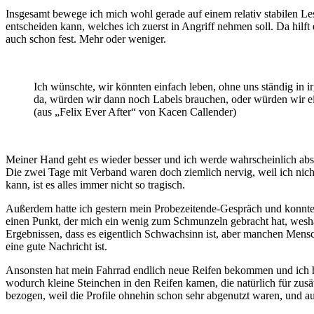
Insgesamt bewege ich mich wohl gerade auf einem relativ stabilen Le
entscheiden kann, welches ich zuerst in Angriff nehmen soll. Da hilft
auch schon fest. Mehr oder weniger.
Ich wünschte, wir könnten einfach leben, ohne uns ständig in 
da, würden wir dann noch Labels brauchen, oder würden wir e
(aus „Felix Ever After“ von Kacen Callender)
Meiner Hand geht es wieder besser und ich werde wahrscheinlich abso
Die zwei Tage mit Verband waren doch ziemlich nervig, weil ich nicht
kann, ist es alles immer nicht so tragisch.
Außerdem hatte ich gestern mein Probezeitende-Gespräch und konnte e
einen Punkt, der mich ein wenig zum Schmunzeln gebracht hat, wesha
Ergebnissen, dass es eigentlich Schwachsinn ist, aber manchen Mensch
eine gute Nachricht ist.
Ansonsten hat mein Fahrrad endlich neue Reifen bekommen und ich hof
wodurch kleine Steinchen in den Reifen kamen, die natürlich für zus
bezogen, weil die Profile ohnehin schon sehr abgenutzt waren, und a