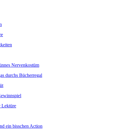
n
re
keiten
 dünnes Nervenkostüm
as durchs Bücherregal
üt
Gewinnspiel
 Lektüre
nd ein bisschen Action