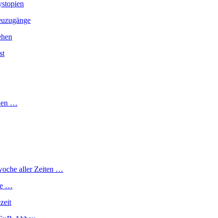
ystopien
Neuzugänge
ehen
st
chen …
woche aller Zeiten …
ge …
zeit