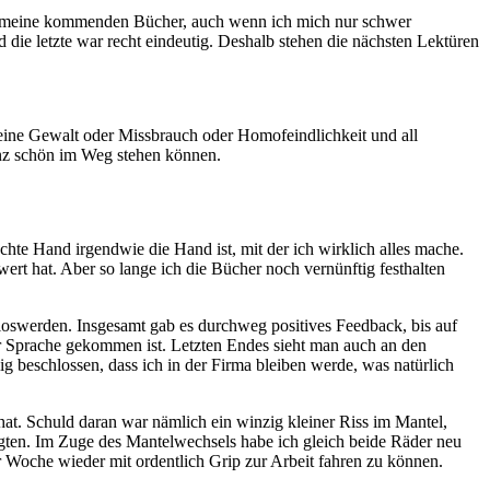
 auf meine kommenden Bücher, auch wenn ich mich nur schwer
 die letzte war recht eindeutig. Deshalb stehen die nächsten Lektüren
keine Gewalt oder Missbrauch oder Homofeindlichkeit und all
anz schön im Weg stehen können.
hte Hand irgendwie die Hand ist, mit der ich wirklich alles mache.
ert hat. Aber so lange ich die Bücher noch vernünftig festhalten
loswerden. Insgesamt gab es durchweg positives Feedback, bis auf
ur Sprache gekommen ist. Letzten Endes sieht man auch an den
g beschlossen, dass ich in der Firma bleiben werde, was natürlich
at. Schuld daran war nämlich ein winzig kleiner Riss im Mantel,
rgten. Im Zuge des Mantelwechsels habe ich gleich beide Räder neu
r Woche wieder mit ordentlich Grip zur Arbeit fahren zu können.