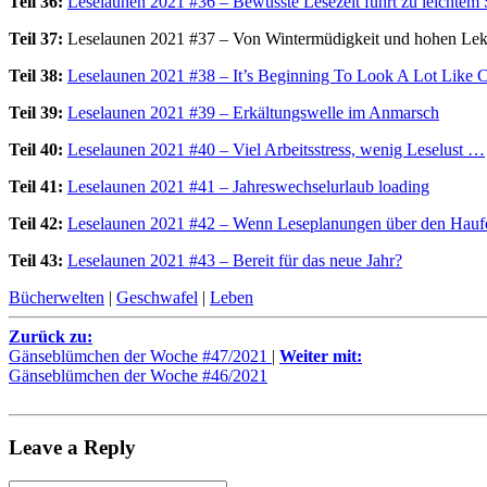
Teil 36:
Leselaunen 2021 #36 – Bewusste Lesezeit führt zu leichte
Teil 37:
Leselaunen 2021 #37 – Von Wintermüdigkeit und hohen Lek
Teil 38:
Leselaunen 2021 #38 – It’s Beginning To Look A Lot Like C
Teil 39:
Leselaunen 2021 #39 – Erkältungswelle im Anmarsch
Teil 40:
Leselaunen 2021 #40 – Viel Arbeitsstress, wenig Leselust …
Teil 41:
Leselaunen 2021 #41 – Jahreswechselurlaub loading
Teil 42:
Leselaunen 2021 #42 – Wenn Leseplanungen über den Hauf
Teil 43:
Leselaunen 2021 #43 – Bereit für das neue Jahr?
Bücherwelten
|
Geschwafel
|
Leben
Zurück zu:
Gänseblümchen der Woche #47/2021
|
Weiter mit:
Gänseblümchen der Woche #46/2021
Leave a Reply