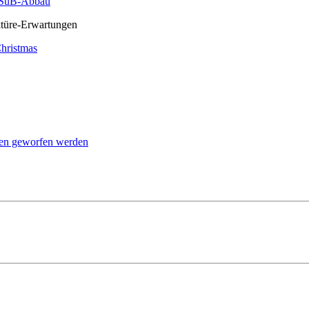
m SuB-Abbau
türe-Erwartungen
hristmas
en geworfen werden