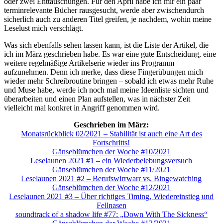
oder zwei Enttäuschungen. Für den April habe ich mir ein paar
terminrelevante Bücher rausgesucht, werde aber zwischendurch
sicherlich auch zu anderen Titel greifen, je nachdem, wohin meine
Leselust mich verschlägt.
Was sich ebenfalls sehen lassen kann, ist die Liste der Artikel, die
ich im März geschrieben habe. Es war eine gute Entscheidung, eine
weitere regelmäßige Artikelserie wieder ins Programm
aufzunehmen. Denn ich merke, dass diese Fingerübungen mich
wieder mehr Schreibroutine bringen – sobald ich etwas mehr Ruhe
und Muse habe, werde ich noch mal meine Ideenliste sichten und
überarbeiten und einen Plan aufstellen, was in nächster Zeit
vielleicht mal konkret in Angriff genommen wird.
Geschrieben im März:
Monatsrückblick 02/2021 – Stabilität ist auch eine Art des
Fortschritts!
Gänseblümchen der Woche #10/2021
Leselaunen 2021 #1 – ein Wiederbelebungsversuch
Gänseblümchen der Woche #11/2021
Leselaunen 2021 #2 – Berufswirrwarr vs. Bingewatching
Gänseblümchen der Woche #12/2021
Leselaunen 2021 #3 – Über richtiges Timing, Wiedereinstieg und
Fellnasen
soundtrack of a shadow life #77: „Down With The Sickness“