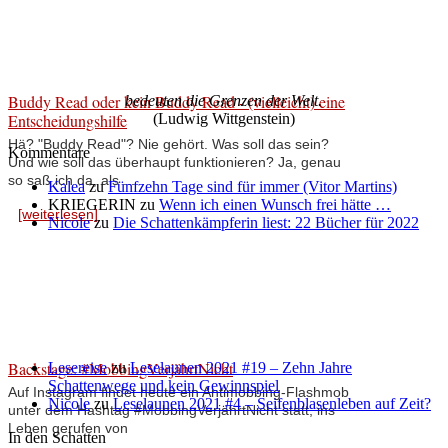
Buddy Read oder kein Buddy Read - (vielleicht) eine
bedeuten die Grenzen der Welt.
Entscheidungshilfe
(Ludwig Wittgenstein)
Hä? "Buddy Read"? Nie gehört. Was soll das sein?
Kommentare
Und wie soll das überhaupt funktionieren? Ja, genau
so saß ich da, als ...
Kalea
zu
Fünfzehn Tage sind für immer (Vitor Martins)
KRIEGERIN
zu
Wenn ich einen Wunsch frei hätte …
[weiterlesen]
Nicole
zu
Die Schattenkämpferin liest: 22 Bücher für 2022
Backstage: #MobbingVerjährtNicht
Lesereise
zu
Leselaunen 2021 #19 – Zehn Jahre
Schattenwege und kein Gewinnspiel
Auf Instagram findet heute ein Antimobbing-Flashmob
Nicole
zu
Leselaunen 2021 #4 – Seifenblasenleben auf Zeit?
unter dem Hashtag #MobbingVerjährtNicht statt, ins
Leben gerufen von
In den Schatten