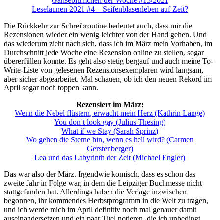
Gänseblümchen der Woche #13/2021
Leselaunen 2021 #4 – Seifenblasenleben auf Zeit?
Die Rückkehr zur Schreibroutine bedeutet auch, dass mir die
Rezensionen wieder ein wenig leichter von der Hand gehen. Und
das wiederum zieht nach sich, dass ich im März mein Vorhaben, im
Durchschnitt jede Woche eine Rezension online zu stellen, sogar
übererfüllen konnte. Es geht also stetig bergauf und auch meine To-
Write-Liste von gelesenen Rezensionsexemplaren wird langsam,
aber sicher abgearbeitet. Mal schauen, ob ich den neuen Rekord im
April sogar noch toppen kann.
Rezensiert im März:
Wenn die Nebel flüstern, erwacht mein Herz (Kathrin Lange)
You don’t look gay (Julius Thesing)
What if we Stay (Sarah Sprinz)
Wo gehen die Sterne hin, wenn es hell wird? (Carmen
Gerstenberger)
Lea und das Labyrinth der Zeit (Michael Engler)
Das war also der März. Irgendwie komisch, dass es schon das
zweite Jahr in Folge war, in dem die Leipziger Buchmesse nicht
stattgefunden hat. Allerdings haben die Verlage inzwischen
begonnen, ihr kommendes Herbstprogramm in die Welt zu tragen,
und ich werde mich im April definitiv noch mal genauer damit
auseinandersetzen und ein paar Titel notieren, die ich unbedingt