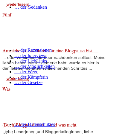
[weiterlesen]
… der Gedanken
Fünf
Anzeichen, dass Du reif für eine Blogpause bist …
… der Rezensionen
… der Interviews
... oder zumindest darüber nachdenken solltest. Meine
… der LiebLinks
lieben Leser, wie ihr gemerkt habt, wurde es hier in
… der Möglichkeiten
den letzten Monaten schleichenden Schrittes ...
… der Wege
… der Kämpferin
[weiterlesen]
… der Gesetze
Was
(Buch)Blogger dürfen ... und was nicht.
… des Datenschutzes
Liebe LeserInnen und BloggerkollegInnen, liebe