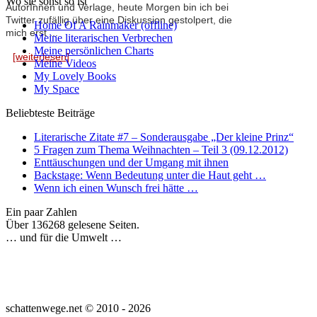
Wo sie sonst so ist
AutorInnen und Verlage, heute Morgen bin ich bei
Twitter zufällig über eine Diskussion gestolpert, die
Home Of A Rainmaker (offline)
mich erst ...
Meine literarischen Verbrechen
Meine persönlichen Charts
[weiterlesen]
Meine Videos
My Lovely Books
My Space
Beliebteste Beiträge
Literarische Zitate #7 – Sonderausgabe „Der kleine Prinz“
5 Fragen zum Thema Weihnachten – Teil 3 (09.12.2012)
Enttäuschungen und der Umgang mit ihnen
Backstage: Wenn Bedeutung unter die Haut geht …
Wenn ich einen Wunsch frei hätte …
Ein paar Zahlen
Über 136268 gelesene Seiten.
… und für die Umwelt …
schattenwege.net © 2010 - 2026