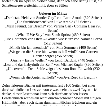
hoffentlich im April so bleiben wird, denn ich habe richtig Lust, die
Schattenwege weiterhin mit Leben zu füllen.
Gelesen im März:
„Der letzte Held von Sunder City“ von Luke Arnold (320 Seiten)
„Die Streithörnchen“ von Luke Arnold (32 Seiten)
„Mein Freund, der Drache“ von Verena Carl / Cornelia Haas (96
Seiten)
„What If We Stay“ von Sarah Sprinz (480 Seiten)
„Die Göttinnen von Otera – Golden wie Blut“ von Namina Forna
(512 Seiten)
„Mit dir bin ich unendlich“ von Mila Summers (400 Seiten)
„Wo gehen die Sterne hin, wenn es hell wird?“ von Carmen
Gerstenberger (256 Seiten)
„Grisha – Eisige Wellen“ von Leigh Bardugo (448 Seiten)
„Lea und das Labyrinth der Zeit“ von Michael Engler (320 Seiten)
„Uncovered – Dein Selfie zeigt alles“ von Ilona Einwohlt (232
Seiten)
„Wenn ich die Augen schließe“ von Ava Reed (in Lesung)
Zehn gelesene Bücher mit insgesamt fast 3100 Seiten bei einer
durchschnittlichen Lesezeit von etwas mehr als zwei Tagen – ich
denke, dieser Lesemonat kann sich durchaus sehen lassen.
Lesetechnisch war es ein recht durchwachsener Monat mit einigen
Highlights, aber auch guten durchschnittlichen Büchern und ein