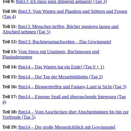
Teil 9:
fbm13: Ich muss ganz dringend anbauen! (Tag 3)
Teil 10:
fbm13: Vom Warten und Plaudern und Stöbern und Freuen
(Tag 4)
Teil 11:
fbm13: Menschen treffen, Bücher signieren lassen und
Abschied nehmen (Tag 5)
Teil 12:
fbm13: Buchmessenachwehen – Das Gewinnspiel
Teil 13:
Vom Stress mit Umzügen, Buchmessen und
Planänderungen
Teil 14:
fbm14 – Das Warten hat ein Ende! (Tag 0 + 1)
Teil 15:
fbm14 – Der Tag der Messehighlights (Tag 2)
Teil 16:
fbm14 – Bloggertreffen und Fantasy-Land in Sicht (Tag 3)
Teil 17:
fbm14 – Eiserner Spaß und überraschende Interessen (Tag
4)
Teil 18:
fbm14 – Vom Auschecken über Abschiedstränen bis hin zur
Vorfreude (Tag 5)
Teil 19:
fbm14 – Der große Messerückblick mit Gewinnspiel