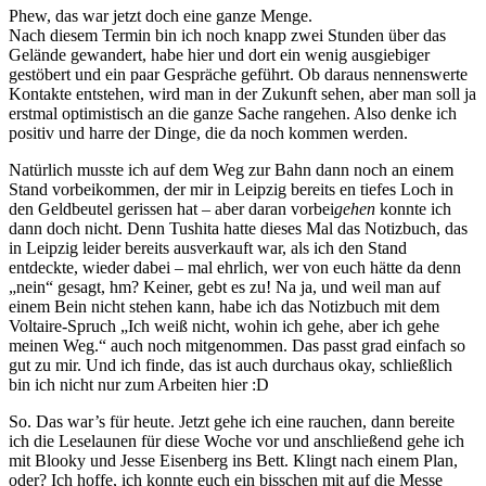
Phew, das war jetzt doch eine ganze Menge.
Nach diesem Termin bin ich noch knapp zwei Stunden über das
Gelände gewandert, habe hier und dort ein wenig ausgiebiger
gestöbert und ein paar Gespräche geführt. Ob daraus nennenswerte
Kontakte entstehen, wird man in der Zukunft sehen, aber man soll ja
erstmal optimistisch an die ganze Sache rangehen. Also denke ich
positiv und harre der Dinge, die da noch kommen werden.
Natürlich musste ich auf dem Weg zur Bahn dann noch an einem
Stand vorbeikommen, der mir in Leipzig bereits en tiefes Loch in
den Geldbeutel gerissen hat – aber daran vorbei
gehen
konnte ich
dann doch nicht. Denn Tushita hatte dieses Mal das Notizbuch, das
in Leipzig leider bereits ausverkauft war, als ich den Stand
entdeckte, wieder dabei – mal ehrlich, wer von euch hätte da denn
„nein“ gesagt, hm? Keiner, gebt es zu! Na ja, und weil man auf
einem Bein nicht stehen kann, habe ich das Notizbuch mit dem
Voltaire-Spruch „Ich weiß nicht, wohin ich gehe, aber ich gehe
meinen Weg.“ auch noch mitgenommen. Das passt grad einfach so
gut zu mir. Und ich finde, das ist auch durchaus okay, schließlich
bin ich nicht nur zum Arbeiten hier :D
So. Das war’s für heute. Jetzt gehe ich eine rauchen, dann bereite
ich die Leselaunen für diese Woche vor und anschließend gehe ich
mit Blooky und Jesse Eisenberg ins Bett. Klingt nach einem Plan,
oder? Ich hoffe, ich konnte euch ein bisschen mit auf die Messe