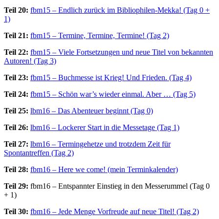
Teil 20:
fbm15 – Endlich zurück im Bibliophilen-Mekka! (Tag 0 +
1)
Teil 21:
fbm15 – Termine, Termine, Termine! (Tag 2)
Teil 22:
fbm15 – Viele Fortsetzungen und neue Titel von bekannten
Autoren! (Tag 3)
Teil 23:
fbm15 – Buchmesse ist Krieg! Und Frieden. (Tag 4)
Teil 24:
fbm15 – Schön war’s wieder einmal. Aber … (Tag 5)
Teil 25:
lbm16 – Das Abenteuer beginnt (Tag 0)
Teil 26:
lbm16 – Lockerer Start in die Messetage (Tag 1)
Teil 27:
lbm16 – Termingehetze und trotzdem Zeit für
Spontantreffen (Tag 2)
Teil 28:
fbm16 – Here we come! (mein Terminkalender)
Teil 29:
fbm16 – Entspannter Einstieg in den Messerummel (Tag 0
+ 1)
Teil 30:
fbm16 – Jede Menge Vorfreude auf neue Titel! (Tag 2)