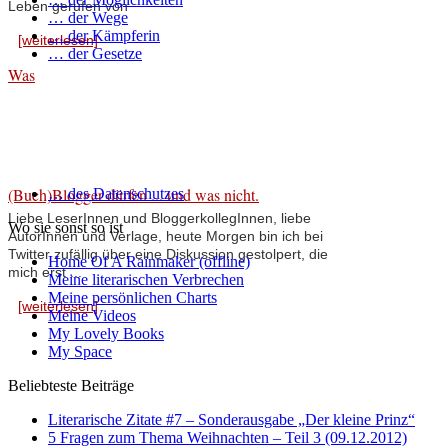
Leben gerufen von
… der Wege
… der Kämpferin
[weiterlesen]
… der Gesetze
Was
(Buch)Blogger dürfen ... und was nicht.
… des Datenschutzes
Liebe LeserInnen und BloggerkollegInnen, liebe
Wo sie sonst so ist
AutorInnen und Verlage, heute Morgen bin ich bei
Twitter zufällig über eine Diskussion gestolpert, die
Home Of A Rainmaker (offline)
mich erst ...
Meine literarischen Verbrechen
Meine persönlichen Charts
[weiterlesen]
Meine Videos
My Lovely Books
My Space
Beliebteste Beiträge
Literarische Zitate #7 – Sonderausgabe „Der kleine Prinz“
5 Fragen zum Thema Weihnachten – Teil 3 (09.12.2012)