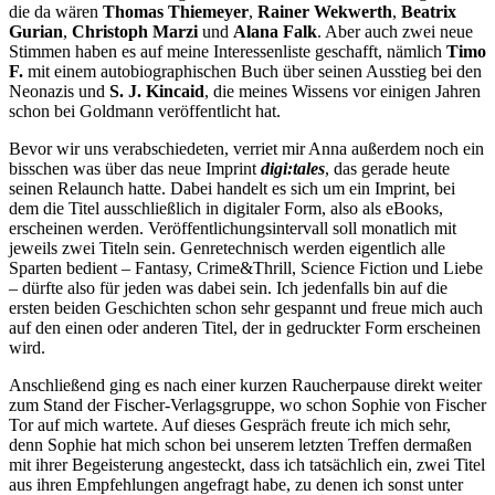
die da wären
Thomas Thiemeyer
,
Rainer Wekwerth
,
Beatrix
Gurian
,
Christoph Marzi
und
Alana Falk
. Aber auch zwei neue
Stimmen haben es auf meine Interessenliste geschafft, nämlich
Timo
F.
mit einem autobiographischen Buch über seinen Ausstieg bei den
Neonazis und
S. J. Kincaid
, die meines Wissens vor einigen Jahren
schon bei Goldmann veröffentlicht hat.
Bevor wir uns verabschiedeten, verriet mir Anna außerdem noch ein
bisschen was über das neue Imprint
digi:tales
, das gerade heute
seinen Relaunch hatte. Dabei handelt es sich um ein Imprint, bei
dem die Titel ausschließlich in digitaler Form, also als eBooks,
erscheinen werden. Veröffentlichungsintervall soll monatlich mit
jeweils zwei Titeln sein. Genretechnisch werden eigentlich alle
Sparten bedient – Fantasy, Crime&Thrill, Science Fiction und Liebe
– dürfte also für jeden was dabei sein. Ich jedenfalls bin auf die
ersten beiden Geschichten schon sehr gespannt und freue mich auch
auf den einen oder anderen Titel, der in gedruckter Form erscheinen
wird.
Anschließend ging es nach einer kurzen Raucherpause direkt weiter
zum Stand der Fischer-Verlagsgruppe, wo schon Sophie von Fischer
Tor auf mich wartete. Auf dieses Gespräch freute ich mich sehr,
denn Sophie hat mich schon bei unserem letzten Treffen dermaßen
mit ihrer Begeisterung angesteckt, dass ich tatsächlich ein, zwei Titel
aus ihren Empfehlungen angefragt habe, zu denen ich sonst unter