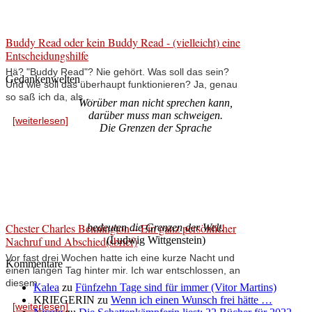
Buddy Read oder kein Buddy Read - (vielleicht) eine
Entscheidungshilfe
Hä? "Buddy Read"? Nie gehört. Was soll das sein?
Gedankenwelten
Und wie soll das überhaupt funktionieren? Ja, genau
so saß ich da, als ...
Worüber man nicht sprechen kann,
darüber muss man schweigen.
[weiterlesen]
Die Grenzen der Sprache
Chester Charles Bennington – Ein ganz persönlicher
bedeuten die Grenzen der Welt.
Nachruf und Abschied(sbrief)
(Ludwig Wittgenstein)
Vor fast drei Wochen hatte ich eine kurze Nacht und
Kommentare
einen langen Tag hinter mir. Ich war entschlossen, an
diesem ...
Kalea
zu
Fünfzehn Tage sind für immer (Vitor Martins)
KRIEGERIN
zu
Wenn ich einen Wunsch frei hätte …
[weiterlesen]