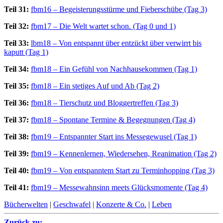
Teil 31:
fbm16 – Begeisterungsstürme und Fieberschübe (Tag 3)
Teil 32:
fbm17 – Die Welt wartet schon. (Tag 0 und 1)
Teil 33:
lbm18 – Von entspannt über entzückt über verwirrt bis
kaputt (Tag 1)
Teil 34:
fbm18 – Ein Gefühl von Nachhausekommen (Tag 1)
Teil 35:
fbm18 – Ein stetiges Auf und Ab (Tag 2)
Teil 36:
fbm18 – Tierschutz und Bloggertreffen (Tag 3)
Teil 37:
fbm18 – Spontane Termine & Begegnungen (Tag 4)
Teil 38:
fbm19 – Entspannter Start ins Messegewusel (Tag 1)
Teil 39:
fbm19 – Kennenlernen, Wiedersehen, Reanimation (Tag 2)
Teil 40:
fbm19 – Von entspanntem Start zu Terminhopping (Tag 3)
Teil 41:
fbm19 – Messewahnsinn meets Glücksmomente (Tag 4)
Bücherwelten
|
Geschwafel
|
Konzerte & Co.
|
Leben
Zurück zu: