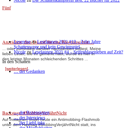
Nicole
zu
Die Schattenkämpferin liest: 22 Bücher für 2022
Fünf
Anzeichen, dass Du reif für eine Blogpause bist …
Lesereise
zu
Leselaunen 2021 #19 – Zehn Jahre
Schattenwege und kein Gewinnspiel
... oder zumindest darüber nachdenken solltest. Meine
Nicole
zu
Leselaunen 2021 #4 – Seifenblasenleben auf Zeit?
lieben Leser, wie ihr gemerkt habt, wurde es hier in
den letzten Monaten schleichenden Schrittes ...
In den Schatten
[weiterlesen]
… der Gedanken
Backstage: #MobbingVerjährtNicht
… der Rezensionen
… der Interviews
Auf Instagram findet heute ein Antimobbing-Flashmob
… der LiebLinks
unter dem Hashtag #MobbingVerjährtNicht statt, ins
… der Möglichkeiten