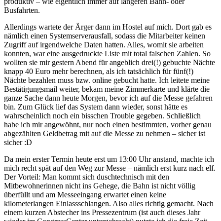
produktiv – wie eigentlich immer auf längeren Bahn- oder
Busfahrten.
Allerdings wartete der Ärger dann im Hostel auf mich. Dort gab es
nämlich einen Systemserverausfall, sodass die Mitarbeiter keinen
Zugriff auf irgendwelche Daten hatten. Alles, womit sie arbeiten
konnten, war eine ausgedruckte Liste mit total falschen Zahlen. So
wollten sie mir gestern Abend für angeblich drei(!) gebuchte Nächte
knapp 40 Euro mehr berechnen, als ich tatsächlich für fünf(!)
Nächte bezahlen muss bzw. online gebucht hatte. Ich leitete meine
Bestätigungsmail weiter, bekam meine Zimmerkarte und klärte die
ganze Sache dann heute Morgen, bevor ich auf die Messe gefahren
bin. Zum Glück lief das System dann wieder, sonst hätte es
wahrscheinlich noch ein bisschen Trouble gegeben. Schließlich
habe ich mir angewöhnt, nur noch einen bestimmten, vorher genau
abgezählten Geldbetrag mit auf die Messe zu nehmen – sicher ist
sicher :D
Da mein erster Termin heute erst um 13:00 Uhr anstand, machte ich
mich recht spät auf den Weg zur Messe – nämlich erst kurz nach elf.
Der Vorteil: Man kommt sich duschtechnisch mit den
Mitbewohnerinnen nicht ins Gehege, die Bahn ist nicht völlig
überfüllt und am Messeeingang erwartet einen keine
kilometerlangen Einlassschlangen. Also alles richtig gemacht. Nach
einem kurzen Abstecher ins Pressezentrum (ist auch dieses Jahr