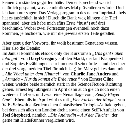
keinen Umständen gegriffen hätte. Dementsprechend war ich
natürlich gespannt, was sie mir dieses Mal präsentieren würde. Und
ich kann nur sagen: Das Verlagsprogramm des neuen Imprint-Labels
hat es tatsächlich in sich! Durch die Bank weg klingen alle Titel
spannend, aber ich habe mich (fürs Erste *hust*) auf drei
beschränkt. Wobei zwei Fortsetzungen eventuell noch dazu
kommen, je nachdem, wie mir die jeweils ersten Teile gefallen.
Aber genug der Vorworte, ihr wollt bestimmt Genaueres wissen.
Hier also die Details:
Im Januar kommt als eBook-only der Kurzroman
„Uns geht’s allen
total gut“
von
Daryl Gregory
auf den Markt, der laut Klappentext
und Sophies Erzählungen sehr humorvoll sein dürfte – und der einer
der drei vorgemerkten Titel für mich ist ;) Im März geht es dann mit
„Alle Vögel unter dem Himmel“
von
Charlie Jane Anders
und
„Armada – Nur du kannst die Erde retten“
von
Ernest Cline
weiter, welche beide ziemlich stark in die ScienceFiction-Richtung
gehen. Ernest legt übrigens im April dann auch gleich noch einen
weiteren Titel vor, und zwar eine Neuauflage von
„Ready Player
One“
. Ebenfalls im April wird es mit
„Vier Farben der Magie“
von
V. E. Schwab
außerdem einen fantastischen Trilogie-Auftakt geben,
bei dem sich alles um London dreht, sowie einen SciFi-Auftakt von
Joel Shepherd
, nämlich
„Die Androidin – Auf der Flucht“
, der
gerne mit BladeRunner verglichen wird.