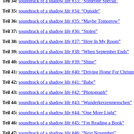
Teil 34:
soundtrack of a shadow life #33: “Someone Special”
Teil 35:
soundtrack of a shadow life #34: “Outside”
Teil 36:
soundtrack of a shadow life #35: “Maybe Tomorrow”
Teil 37:
soundtrack of a shadow life #36: “Stolen”
Teil 38:
soundtrack of a shadow life #37: “Here In My Room”
Teil 39:
soundtrack of a shadow life #38: “When September Ends”
Teil 40:
soundtrack of a shadow life #39: “Shine”
Teil 41:
soundtrack of a shadow life #40: “Driving Home For Christ
Teil 42:
soundtrack of a shadow life #41: “Babe”
Teil 43:
soundtrack of a shadow life #42: “Photograph”
Teil 44:
soundtrack of a shadow life #43: “Wunderkerzenmenschen”
Teil 45:
soundtrack of a shadow life #44: “One More Light”
Teil 46:
soundtrack of a shadow life #45: “I’m Reading a Book”
Teil 47:
soundtrack of a shadow life #46: “Next November”