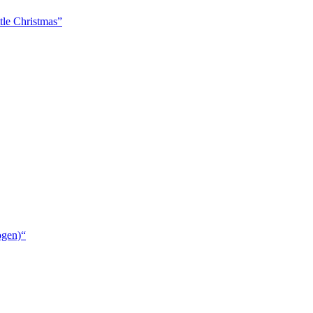
tle Christmas”
ogen)“