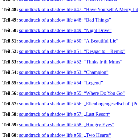
Teil 48:
soundtrack of a shadow life #47: “Have Yourself A Merry Lit
Teil 49:
soundtrack of a shadow life #48: “Bad Things”
Teil 50:
soundtrack of a shadow life #49: “Night Drive”
Teil 51:
soundtrack of a shadow life #50: “A Beautiful Lie”
Teil 52:
soundtrack of a shadow life #51: “Despacito – Remix”
Teil 53:
soundtrack of a shadow life #52: “Thnks fr th Mmrs”
Teil 54:
soundtrack of a shadow life #53: “Champion”
Teil 55:
soundtrack of a shadow life #54: “Legend”
Teil 56:
soundtrack of a shadow life #55: “Where Do You Go”
Teil 57:
soundtrack of a shadow life #56: „Ellenbogengesellschaft (P
Teil 58:
soundtrack of a shadow life #57: „Last Resort“
Teil 59:
soundtrack of a shadow life #58: „Hungry Eyes“
Teil 60:
soundtrack of a shadow life #59: „Two Hearts“