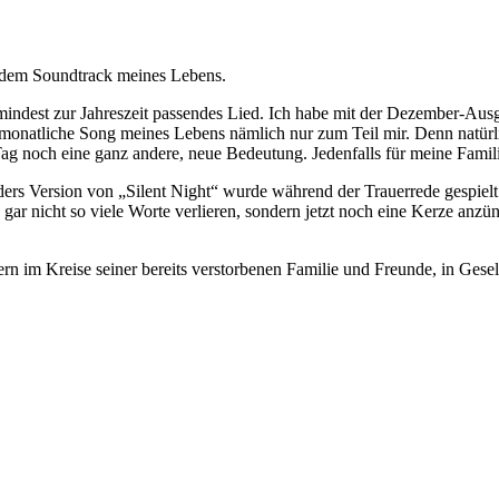
 dem Soundtrack meines Lebens.
indest zur Jahreszeit passendes Lied. Ich habe mit der Dezember-Ausg
natliche Song meines Lebens nämlich nur zum Teil mir. Denn natürlich
g noch eine ganz andere, neue Bedeutung. Jedenfalls für meine Famil
ders Version von „Silent Night“ wurde während der Trauerrede gespielt
gar nicht so viele Worte verlieren, sondern jetzt noch eine Kerze anz
ern im Kreise seiner bereits verstorbenen Familie und Freunde, in Gesell