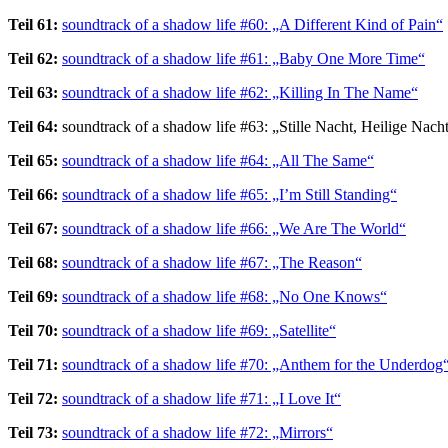
Teil 61:
soundtrack of a shadow life #60: „A Different Kind of Pain“
Teil 62:
soundtrack of a shadow life #61: „Baby One More Time“
Teil 63:
soundtrack of a shadow life #62: „Killing In The Name“
Teil 64:
soundtrack of a shadow life #63: „Stille Nacht, Heilige Nach
Teil 65:
soundtrack of a shadow life #64: „All The Same“
Teil 66:
soundtrack of a shadow life #65: „I’m Still Standing“
Teil 67:
soundtrack of a shadow life #66: „We Are The World“
Teil 68:
soundtrack of a shadow life #67: „The Reason“
Teil 69:
soundtrack of a shadow life #68: „No One Knows“
Teil 70:
soundtrack of a shadow life #69: „Satellite“
Teil 71:
soundtrack of a shadow life #70: „Anthem for the Underdog
Teil 72:
soundtrack of a shadow life #71: „I Love It“
Teil 73:
soundtrack of a shadow life #72: „Mirrors“