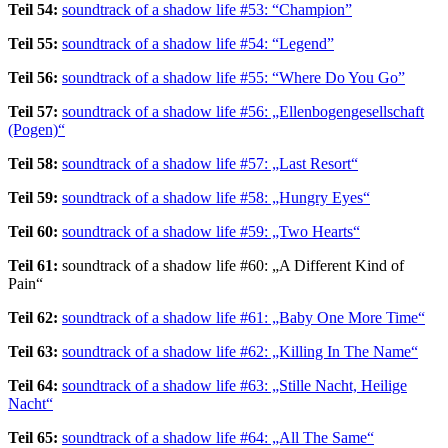
Teil 54:
soundtrack of a shadow life #53: “Champion”
Teil 55:
soundtrack of a shadow life #54: “Legend”
Teil 56:
soundtrack of a shadow life #55: “Where Do You Go”
Teil 57:
soundtrack of a shadow life #56: „Ellenbogengesellschaft
(Pogen)“
Teil 58:
soundtrack of a shadow life #57: „Last Resort“
Teil 59:
soundtrack of a shadow life #58: „Hungry Eyes“
Teil 60:
soundtrack of a shadow life #59: „Two Hearts“
Teil 61:
soundtrack of a shadow life #60: „A Different Kind of
Pain“
Teil 62:
soundtrack of a shadow life #61: „Baby One More Time“
Teil 63:
soundtrack of a shadow life #62: „Killing In The Name“
Teil 64:
soundtrack of a shadow life #63: „Stille Nacht, Heilige
Nacht“
Teil 65:
soundtrack of a shadow life #64: „All The Same“