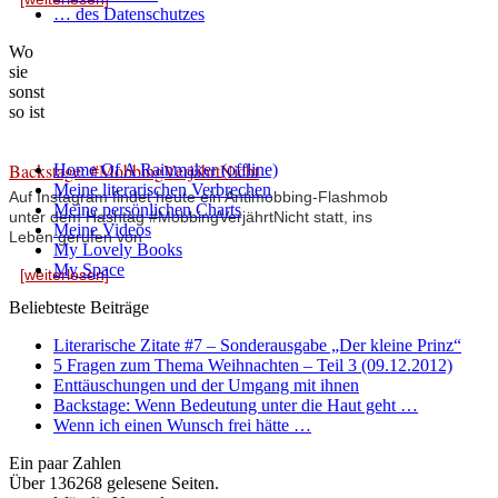
… des Datenschutzes
Wo
sie
sonst
so ist
Backstage: #MobbingVerjährtNicht
Home Of A Rainmaker (offline)
Meine literarischen Verbrechen
Auf Instagram findet heute ein Antimobbing-Flashmob
Meine persönlichen Charts
unter dem Hashtag #MobbingVerjährtNicht statt, ins
Meine Videos
Leben gerufen von
My Lovely Books
My Space
[weiterlesen]
Beliebteste Beiträge
Literarische Zitate #7 – Sonderausgabe „Der kleine Prinz“
5 Fragen zum Thema Weihnachten – Teil 3 (09.12.2012)
Enttäuschungen und der Umgang mit ihnen
Backstage: Wenn Bedeutung unter die Haut geht …
Wenn ich einen Wunsch frei hätte …
Ein paar Zahlen
Über 136268 gelesene Seiten.