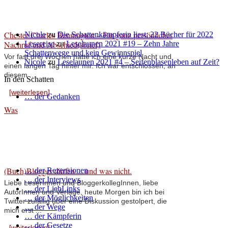
Chester Charles Bennington – Ein ganz persönlicher
Nicole
zu
Die Schattenkämpferin liest: 22 Bücher für 2022
Nachruf und Abschied(sbrief)
Lesereise
zu
Leselaunen 2021 #19 – Zehn Jahre
Schattenwege und kein Gewinnspiel
Vor fast drei Wochen hatte ich eine kurze Nacht und
Nicole
zu
Leselaunen 2021 #4 – Seifenblasenleben auf Zeit?
einen langen Tag hinter mir. Ich war entschlossen, an
diesem ...
In den Schatten
[weiterlesen]
… der Gedanken
Was
(Buch)Blogger dürfen ... und was nicht.
… der Rezensionen
… der Interviews
Liebe LeserInnen und BloggerkollegInnen, liebe
… der LiebLinks
AutorInnen und Verlage, heute Morgen bin ich bei
… der Möglichkeiten
Twitter zufällig über eine Diskussion gestolpert, die
… der Wege
mich erst ...
… der Kämpferin
… der Gesetze
[weiterlesen]