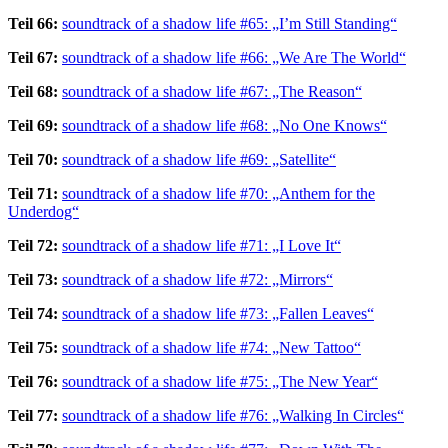
Teil 66:
soundtrack of a shadow life #65: „I’m Still Standing“
Teil 67:
soundtrack of a shadow life #66: „We Are The World“
Teil 68:
soundtrack of a shadow life #67: „The Reason“
Teil 69:
soundtrack of a shadow life #68: „No One Knows“
Teil 70:
soundtrack of a shadow life #69: „Satellite“
Teil 71:
soundtrack of a shadow life #70: „Anthem for the
Underdog“
Teil 72:
soundtrack of a shadow life #71: „I Love It“
Teil 73:
soundtrack of a shadow life #72: „Mirrors“
Teil 74:
soundtrack of a shadow life #73: „Fallen Leaves“
Teil 75:
soundtrack of a shadow life #74: „New Tattoo“
Teil 76:
soundtrack of a shadow life #75: „The New Year“
Teil 77:
soundtrack of a shadow life #76: „Walking In Circles“