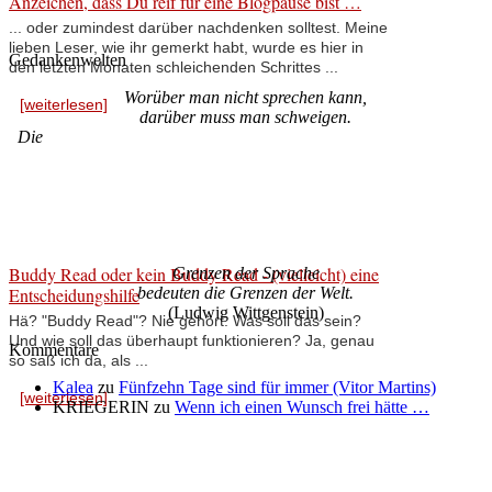
Anzeichen, dass Du reif für eine Blogpause bist …
... oder zumindest darüber nachdenken solltest. Meine
lieben Leser, wie ihr gemerkt habt, wurde es hier in
Gedankenwelten
den letzten Monaten schleichenden Schrittes ...
Worüber man nicht sprechen kann,
[weiterlesen]
darüber muss man schweigen.
Die
Buddy Read oder kein Buddy Read - (vielleicht) eine
Grenzen der Sprache
Entscheidungshilfe
bedeuten die Grenzen der Welt.
(Ludwig Wittgenstein)
Hä? "Buddy Read"? Nie gehört. Was soll das sein?
Und wie soll das überhaupt funktionieren? Ja, genau
Kommentare
so saß ich da, als ...
Kalea
zu
Fünfzehn Tage sind für immer (Vitor Martins)
[weiterlesen]
KRIEGERIN
zu
Wenn ich einen Wunsch frei hätte …