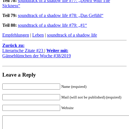
Teil 78:
soundtrack of a shadow life #77: „Down With The
Sickness“
Teil 79:
soundtrack of a shadow life #78: „Das Gefühl“
Teil 80:
soundtrack of a shadow life #79: „#1“
Empfehlungen
|
Leben
|
soundtrack of a shadow life
Zurück zu:
Literarische Zitate #23
|
Weiter mit:
Gänseblümchen der Woche #38/2019
Leave a Reply
Name (required)
Mail (will not be published) (required)
Website