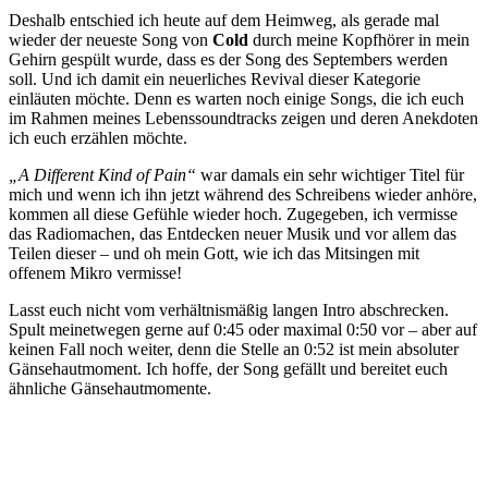
Deshalb entschied ich heute auf dem Heimweg, als gerade mal
wieder der neueste Song von
Cold
durch meine Kopfhörer in mein
Gehirn gespült wurde, dass es der Song des Septembers werden
soll. Und ich damit ein neuerliches Revival dieser Kategorie
einläuten möchte. Denn es warten noch einige Songs, die ich euch
im Rahmen meines Lebenssoundtracks zeigen und deren Anekdoten
ich euch erzählen möchte.
„A Different Kind of Pain“
war damals ein sehr wichtiger Titel für
mich und wenn ich ihn jetzt während des Schreibens wieder anhöre,
kommen all diese Gefühle wieder hoch. Zugegeben, ich vermisse
das Radiomachen, das Entdecken neuer Musik und vor allem das
Teilen dieser – und oh mein Gott, wie ich das Mitsingen mit
offenem Mikro vermisse!
Lasst euch nicht vom verhältnismäßig langen Intro abschrecken.
Spult meinetwegen gerne auf 0:45 oder maximal 0:50 vor – aber auf
keinen Fall noch weiter, denn die Stelle an 0:52 ist mein absoluter
Gänsehautmoment. Ich hoffe, der Song gefällt und bereitet euch
ähnliche Gänsehautmomente.