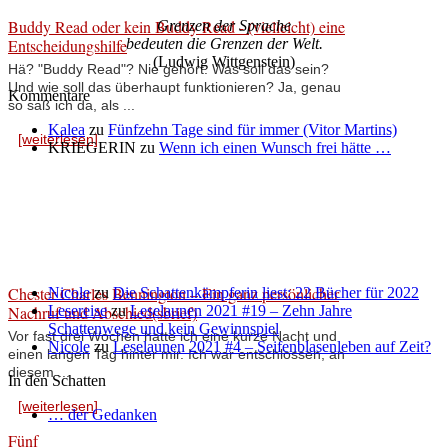
Buddy Read oder kein Buddy Read - (vielleicht) eine
Grenzen der Sprache
Entscheidungshilfe
bedeuten die Grenzen der Welt.
(Ludwig Wittgenstein)
Hä? "Buddy Read"? Nie gehört. Was soll das sein?
Und wie soll das überhaupt funktionieren? Ja, genau
Kommentare
so saß ich da, als ...
Kalea
zu
Fünfzehn Tage sind für immer (Vitor Martins)
[weiterlesen]
KRIEGERIN
zu
Wenn ich einen Wunsch frei hätte …
Chester Charles Bennington – Ein ganz persönlicher
Nicole
zu
Die Schattenkämpferin liest: 22 Bücher für 2022
Nachruf und Abschied(sbrief)
Lesereise
zu
Leselaunen 2021 #19 – Zehn Jahre
Schattenwege und kein Gewinnspiel
Vor fast drei Wochen hatte ich eine kurze Nacht und
Nicole
zu
Leselaunen 2021 #4 – Seifenblasenleben auf Zeit?
einen langen Tag hinter mir. Ich war entschlossen, an
diesem ...
In den Schatten
[weiterlesen]
… der Gedanken
Fünf