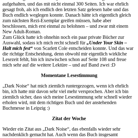
aufgehalten, und das mit nicht einmal 300 Seiten. Ich war ehrlich
gesagt froh, als ich endlich den letzten Satz gelesen habe und das
Buch endlich weglegen konnte. Danach hätte ich eigentlich gleich
zum nächsten Rezi-Exemplar greifen müssen, habe aber
beschlossen, mich erst einmal zu belohnen – und zwar mit einem
New Adult-Roman.
Zum Glück hatte ich ohnehin noch ein paar private Bücher zur
Auswahl, sodass ich mich recht schnell für
„Under Your Skin –
Halt mich fest“
von Scarlett Cole entscheiden konnte. Und das war
die richtige Entscheidung, denn obwohl mir eigentlich wirkliche
Lesezeit fehlt, bin ich inzwischen schon auf Seite 108 und freue
mich sehr auf die weitere Lektüre – und auf Band zwei :D
Momentane Lesestimmung
„Dark Noise“ hat mich ziemlich runtergezogen, wenn ich ehrlich
bin, ich hatte mir davon sehr viel mehr versprochen. Aber ich bin
ziemlich sicher, dass sich meine Lesestimmung sehr schnell wieder
erholen wird, mit dem richtigen Buch und der anstehenden
Buchmesse in Leipzig :)
Zitat der Woche
Wieder ein Zitat aus „Dark Noise“, das ebenfalls wieder sehr
nachdenklich gemacht hat. Auch wenn das Buch insgesamt