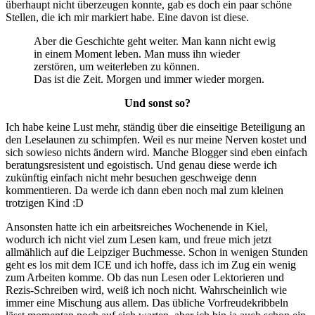
überhaupt nicht überzeugen konnte, gab es doch ein paar schöne
Stellen, die ich mir markiert habe. Eine davon ist diese.
Aber die Geschichte geht weiter. Man kann nicht ewig
in einem Moment leben. Man muss ihn wieder
zerstören, um weiterleben zu können.
Das ist die Zeit. Morgen und immer wieder morgen.
Und sonst so?
Ich habe keine Lust mehr, ständig über die einseitige Beteiligung an
den Leselaunen zu schimpfen. Weil es nur meine Nerven kostet und
sich sowieso nichts ändern wird. Manche Blogger sind eben einfach
beratungsresistent und egoistisch. Und genau diese werde ich
zukünftig einfach nicht mehr besuchen geschweige denn
kommentieren. Da werde ich dann eben noch mal zum kleinen
trotzigen Kind :D
Ansonsten hatte ich ein arbeitsreiches Wochenende in Kiel,
wodurch ich nicht viel zum Lesen kam, und freue mich jetzt
allmählich auf die Leipziger Buchmesse. Schon in wenigen Stunden
geht es los mit dem ICE und ich hoffe, dass ich im Zug ein wenig
zum Arbeiten komme. Ob das nun Lesen oder Lektorieren und
Rezis-Schreiben wird, weiß ich noch nicht. Wahrscheinlich wie
immer eine Mischung aus allem. Das übliche Vorfreudekribbeln