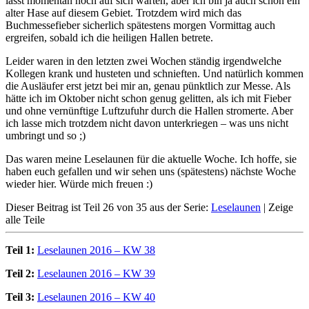
lässt momentan noch auf sich warten, aber ich bin ja auch schon ein
alter Hase auf diesem Gebiet. Trotzdem wird mich das
Buchmessefieber sicherlich spätestens morgen Vormittag auch
ergreifen, sobald ich die heiligen Hallen betrete.
Leider waren in den letzten zwei Wochen ständig irgendwelche
Kollegen krank und husteten und schnieften. Und natürlich kommen
die Ausläufer erst jetzt bei mir an, genau pünktlich zur Messe. Als
hätte ich im Oktober nicht schon genug gelitten, als ich mit Fieber
und ohne vernünftige Luftzufuhr durch die Hallen stromerte. Aber
ich lasse mich trotzdem nicht davon unterkriegen – was uns nicht
umbringt und so ;)
Das waren meine Leselaunen für die aktuelle Woche. Ich hoffe, sie
haben euch gefallen und wir sehen uns (spätestens) nächste Woche
wieder hier. Würde mich freuen :)
Dieser Beitrag ist Teil 26 von 35 aus der Serie:
Leselaunen
|
Zeige
alle Teile
Teil 1:
Leselaunen 2016 – KW 38
Teil 2:
Leselaunen 2016 – KW 39
Teil 3:
Leselaunen 2016 – KW 40