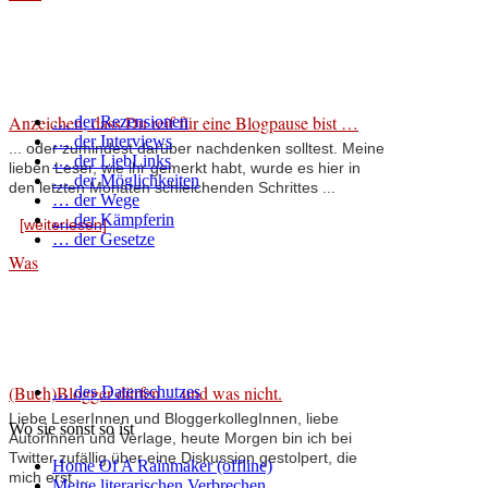
Anzeichen, dass Du reif für eine Blogpause bist …
… der Rezensionen
… der Interviews
... oder zumindest darüber nachdenken solltest. Meine
… der LiebLinks
lieben Leser, wie ihr gemerkt habt, wurde es hier in
… der Möglichkeiten
den letzten Monaten schleichenden Schrittes ...
… der Wege
… der Kämpferin
[weiterlesen]
… der Gesetze
Was
(Buch)Blogger dürfen ... und was nicht.
… des Datenschutzes
Liebe LeserInnen und BloggerkollegInnen, liebe
Wo sie sonst so ist
AutorInnen und Verlage, heute Morgen bin ich bei
Twitter zufällig über eine Diskussion gestolpert, die
Home Of A Rainmaker (offline)
mich erst ...
Meine literarischen Verbrechen