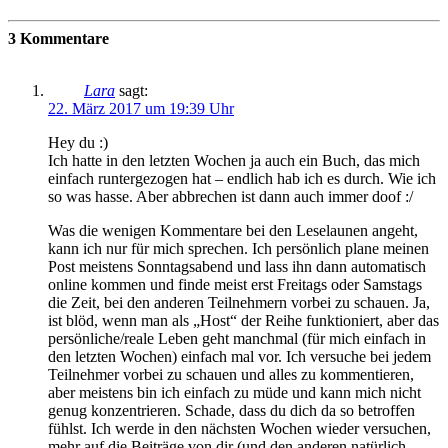
3 Kommentare
Lara
sagt:
22. März 2017 um 19:39 Uhr
Hey du :)
Ich hatte in den letzten Wochen ja auch ein Buch, das mich
einfach runtergezogen hat – endlich hab ich es durch. Wie ich
so was hasse. Aber abbrechen ist dann auch immer doof :/
Was die wenigen Kommentare bei den Leselaunen angeht,
kann ich nur für mich sprechen. Ich persönlich plane meinen
Post meistens Sonntagsabend und lass ihn dann automatisch
online kommen und finde meist erst Freitags oder Samstags
die Zeit, bei den anderen Teilnehmern vorbei zu schauen. Ja,
ist blöd, wenn man als „Host“ der Reihe funktioniert, aber das
persönliche/reale Leben geht manchmal (für mich einfach in
den letzten Wochen) einfach mal vor. Ich versuche bei jedem
Teilnehmer vorbei zu schauen und alles zu kommentieren,
aber meistens bin ich einfach zu müde und kann mich nicht
genug konzentrieren. Schade, dass du dich da so betroffen
fühlst. Ich werde in den nächsten Wochen wieder versuchen,
mehr auf die Beiträge von dir (und den anderen natürlich