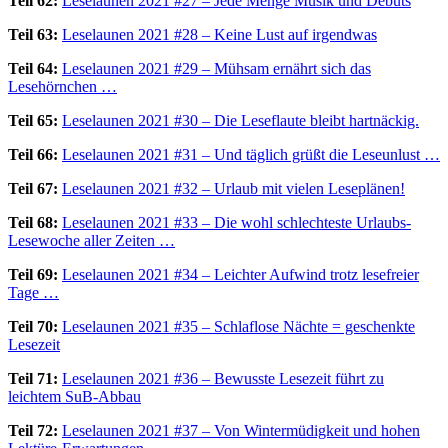
Teil 62:
Leselaunen 2021 #27 – Jede Menge Musik und Debüts
Teil 63:
Leselaunen 2021 #28 – Keine Lust auf irgendwas
Teil 64:
Leselaunen 2021 #29 – Mühsam ernährt sich das
Lesehörnchen …
Teil 65:
Leselaunen 2021 #30 – Die Leseflaute bleibt hartnäckig.
Teil 66:
Leselaunen 2021 #31 – Und täglich grüßt die Leseunlust …
Teil 67:
Leselaunen 2021 #32 – Urlaub mit vielen Leseplänen!
Teil 68:
Leselaunen 2021 #33 – Die wohl schlechteste Urlaubs-
Lesewoche aller Zeiten …
Teil 69:
Leselaunen 2021 #34 – Leichter Aufwind trotz lesefreier
Tage …
Teil 70:
Leselaunen 2021 #35 – Schlaflose Nächte = geschenkte
Lesezeit
Teil 71:
Leselaunen 2021 #36 – Bewusste Lesezeit führt zu
leichtem SuB-Abbau
Teil 72:
Leselaunen 2021 #37 – Von Wintermüdigkeit und hohen