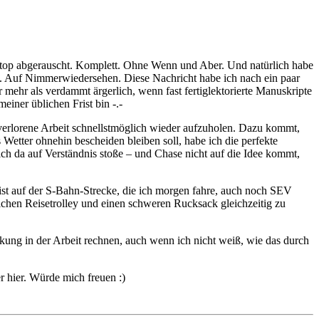
aptop abgerauscht. Komplett. Ohne Wenn und Aber. Und natürlich habe
d. Auf Nimmerwiedersehen. Diese Nachricht habe ich nach ein paar
mehr als verdammt ärgerlich, wenn fast fertiglektorierte Manuskripte
iner üblichen Frist bin -.-
 verlorene Arbeit schnellstmöglich wieder aufzuholen. Dazu kommt,
s Wetter ohnehin bescheiden bleiben soll, habe ich die perfekte
ch da auf Verständnis stoße – und Chase nicht auf die Idee kommt,
 ist auf der S-Bahn-Strecke, die ich morgen fahre, auch noch SEV
chen Reisetrolley und einen schweren Rucksack gleichzeitig zu
ockung in der Arbeit rechnen, auch wenn ich nicht weiß, wie das durch
r hier. Würde mich freuen :)