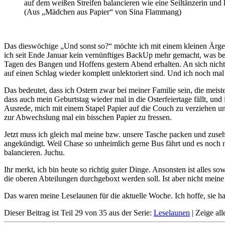
auf dem weißen Streifen balancieren wie eine Seiltänzerin und
(Aus „Mädchen aus Papier“ von Sina Flammang)
Das dieswöchige „Und sonst so?“ möchte ich mit einem kleinen Ärger
ich seit Ende Januar kein vernünftiges BackUp mehr gemacht, was be
Tagen des Bangen und Hoffens gestern Abend erhalten. An sich nicht 
auf einen Schlag wieder komplett unlektoriert sind. Und ich noch mal
Das bedeutet, dass ich Ostern zwar bei meiner Familie sein, die mei
dass auch mein Geburtstag wieder mal in die Osterfeiertage fällt, und 
Ausrede, mich mit einem Stapel Papier auf die Couch zu verziehen un
zur Abwechslung mal ein bisschen Papier zu fressen.
Jetzt muss ich gleich mal meine bzw. unsere Tasche packen und zuseh
angekündigt. Weil Chase so unheimlich gerne Bus fährt und es noch 
balancieren. Juchu.
Ihr merkt, ich bin heute so richtig guter Dinge. Ansonsten ist alles 
die oberen Abteilungen durchgeboxt werden soll. Ist aber nicht meine
Das waren meine Leselaunen für die aktuelle Woche. Ich hoffe, sie h
Dieser Beitrag ist Teil 29 von 35 aus der Serie:
Leselaunen
|
Zeige all