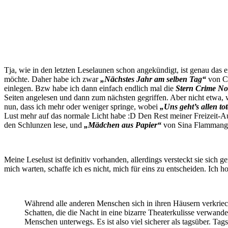
Tja, wie in den letzten Leselaunen schon angekündigt, ist genau das e
möchte. Daher habe ich zwar
„Nächstes Jahr am selben Tag“
von Co
einlegen. Bzw habe ich dann einfach endlich mal die
Stern Crime No
Seiten angelesen und dann zum nächsten gegriffen. Aber nicht etwa, w
nun, dass ich mehr oder weniger springe, wobei
„Uns geht’s allen tot
Lust mehr auf das normale Licht habe :D Den Rest meiner Freizeit-
den Schlunzen lese, und
„Mädchen aus Papier“
von Sina Flammang (
Meine Leselust ist definitiv vorhanden, allerdings versteckt sie sich 
mich warten, schaffe ich es nicht, mich für eins zu entscheiden. Ich h
Während alle anderen Menschen sich in ihren Häusern verkriec
Schatten, die die Nacht in eine bizarre Theaterkulisse verwand
Menschen unterwegs. Es ist also viel sicherer als tagsüber. T