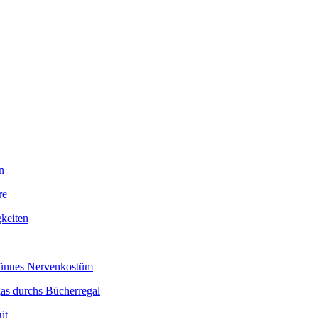
n
re
keiten
 dünnes Nervenkostüm
as durchs Bücherregal
üt