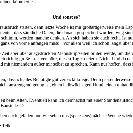
 keinen kümmert es.
Und sonst so?
ausbruch starten, denn letzte Woche ist mir großartigerweise mein L
deutet, dass sämtliche Daten, die danach gespeichert wurden, weg sin
schlimm, werden manche denken. An sich haben sie auch recht. Ist nur 
 ganz von vorne anfangen muss – vor allem weil ich schon längst über me
ste Zeit aber über ausgedruckten Manuskriptseiten brüten werde, um die
ich richtig große Lust verspüre, diesen Tag zu feiern. Nicht. Und da da
d mit niemandem außer mir selbst zu sprechen. Kann nur hoffen, dass i
en, dass ich alles Benötigte gut verpackt kriege. Denn passenderweise
nicht anstrengend genug ist, einen halbwüchsigen Hund, einen unhandli
soweit beim Alten. Eventuell kann ich demnächst mit einer Stundenaufst
 Baustelle :D
aben euch gefallen und wir sehen uns (spätestens) nächste Woche wiede
e Teile