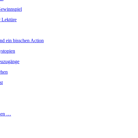
Gewinnspiel
 Lektüre
nd ein bisschen Action
ystopien
Neuzugänge
ehen
st
chen …