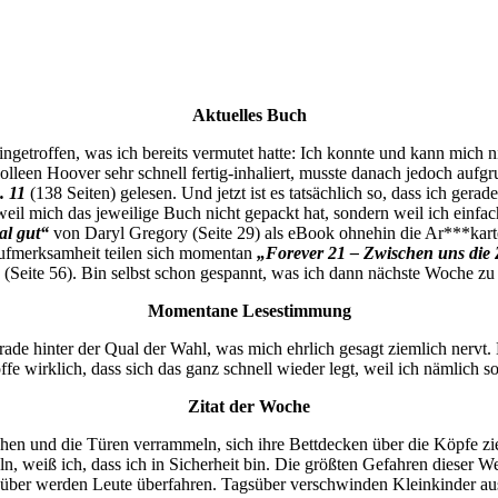
Aktuelles Buch
ingetroffen, was ich bereits vermutet hatte: Ich konnte und kann mich n
lleen Hoover sehr schnell fertig-inhaliert, musste danach jedoch aufg
. 11
(138 Seiten) gelesen. Und jetzt ist es tatsächlich so, dass ich gerade
eil mich das jeweilige Buch nicht gepackt hat, sondern weil ich einfa
al gut“
von Daryl Gregory (Seite 29) als eBook ohnehin die Ar***karte
Aufmerksamheit teilen sich momentan
„Forever 21 – Zwischen uns die 
Seite 56). Bin selbst schon gespannt, was ich dann nächste Woche zu 
Momentane Lesestimmung
gerade hinter der Qual der Wahl, was mich ehrlich gesagt ziemlich nervt
offe wirklich, dass sich das ganz schnell wieder legt, weil ich nämlich 
Zitat der Woche
hen und die Türen verrammeln, sich ihre Bettdecken über die Köpfe z
eln, weiß ich, dass ich in Sicherheit bin. Die größten Gefahren diese
agsüber werden Leute überfahren. Tagsüber verschwinden Kleinkinder au