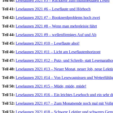
Teil 40:
Leselaunen 2021 #5 – Rückkehr zum multimedialen Lesen
Teil 41:
Leselaunen 2021 #6 – Leseflaute und Hörhoch
Teil 42:
Leselaunen 2021 #7 – Booknerdproblems hoch zwei
Teil 43:
Leselaunen 2021 #8 – Wenn man mehrgleisig fährt
Teil 44:
Leselaunen 2021 #9 – wellenförmiges Auf und Ab
Teil 45:
Leselaunen 2021 #10 – Leseflaute ahoi!
Teil 46:
Leselaunen 2021 #11 – Licht am Leseflautenhorizont
Teil 47:
Leselaunen 2021 #12 – Putz- und Schreib- statt Lesemaratho
Teil 48:
Leselaunen 2021 #13 – Neuer Monat, neuer Job, neue Lektü
Teil 49:
Leselaunen 2021 #14 – Von Lesewagnissen und Wetterfühlig
Teil 50:
Leselaunen 2021 #15 – Müde, müde, müde!
Teil 51:
Leselaunen 2021 #16 – Ein leichtes Lesehoch und ein sehr
Teil 52:
Leselaunen 2021 #17 – Zum Monatsende noch mal mit Vollg
Teil 53:
Leselaunen 2021 #18 – Schwere Lektüre und schweres Gem