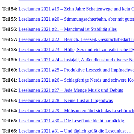
Teil 54:
Leselaunen 2021 #19 – Zehn Jahre Schattenwege und kein 
Teil 55:
Leselaunen 2021 #20 – Stimmungsachterbahn, aber mit guter
Teil 56:
Leselaunen 2021 #21 – Manchmal ist Stabilität alles
Teil 57:
Leselaunen 2021 #22 – Besuch, Lesezeit, Gesprächsbedarf u
Teil 58:
Leselaunen 2021 #23 – Hölle, Sex und viel zu realistische D
Teil 59:
Leselaunen 2021 #24 – Instajail, Außendienst und diverse 
Teil 60:
Leselaunen 2021 #25 – Produktive Lesezeit und Impfnachw
Teil 61:
Leselaunen 2021 #26 – Schlagfertige Nerds und schwere Ko
Teil 62:
Leselaunen 2021 #27 – Jede Menge Musik und Debüts
Teil 63:
Leselaunen 2021 #28 – Keine Lust auf irgendwas
Teil 64:
Leselaunen 2021 #29 – Mühsam ernährt sich das Lesehörn
Teil 65:
Leselaunen 2021 #30 – Die Leseflaute bleibt hartnäckig.
Teil 66:
Leselaunen 2021 #31 – Und täglich grüßt die Leseunlust …