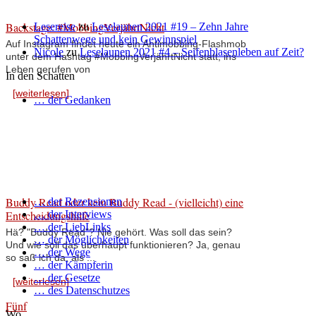
Backstage: #MobbingVerjährtNicht
Lesereise
zu
Leselaunen 2021 #19 – Zehn Jahre
Schattenwege und kein Gewinnspiel
Auf Instagram findet heute ein Antimobbing-Flashmob
Nicole
zu
Leselaunen 2021 #4 – Seifenblasenleben auf Zeit?
unter dem Hashtag #MobbingVerjährtNicht statt, ins
Leben gerufen von
In den Schatten
[weiterlesen]
… der Gedanken
Buddy Read oder kein Buddy Read - (vielleicht) eine
… der Rezensionen
Entscheidungshilfe
… der Interviews
… der LiebLinks
Hä? "Buddy Read"? Nie gehört. Was soll das sein?
… der Möglichkeiten
Und wie soll das überhaupt funktionieren? Ja, genau
… der Wege
so saß ich da, als ...
… der Kämpferin
… der Gesetze
[weiterlesen]
… des Datenschutzes
Fünf
Wo