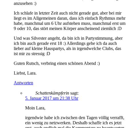
anzusehen :)
Ich schlafe in letzter Zeit auch nicht gerade gut, aber bei mir
liegt es im Allgemeinen daran, dass ich einfach Rythmus mehr
habe, manchmal um 6 Uhr aufstehen muss, manchmal erst um
9 oder 10, das stört meinen Körper anscheinend ziemlich :D
Und was Silvester angeht, da bin ich in Partystimmung, aber
ich bin auch gerade erst 18 :) Allerdings gehe ich da auch
lieber auf kleine Hauspartys, als in irgendwelche Clubs, das
ist mir zu stressig :D
Guten Rutsch, verbring einen schönen Abend :)
Liebst, Lara.
Antworten
Schattenkämpferin
sagt:
5. Januar 2017 um 21:38 Uhr
Moin Lara,
irgendwie habe ich zwischen den Tagen völlig verrafft,
ein wenig zu netzwerken. Deshalb schaffe ich es jetzt
erst, auch endlich mal die Kommentare zu beantworten.