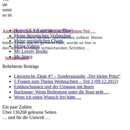
sie
sonst
so ist
Anzeichen, dass Du reif für eine Blogpause bist …
Home Of A Rainmaker (offline)
Meine literarischen Verbrechen
... oder zumindest darüber nachdenken solltest. Meine
Meine persönlichen Charts
lieben Leser, wie ihr gemerkt habt, wurde es hier in
Meine Videos
den letzten Monaten schleichenden Schrittes ...
My Lovely Books
My Space
[weiterlesen]
Beliebteste Beiträge
Literarische Zitate #7 – Sonderausgabe „Der kleine Prinz“
5 Fragen zum Thema Weihnachten – Teil 3 (09.12.2012)
Enttäuschungen und der Umgang mit ihnen
Backstage: Wenn Bedeutung unter die Haut geht …
Wenn ich einen Wunsch frei hätte …
Ein paar Zahlen
Über 136268 gelesene Seiten.
… und für die Umwelt …