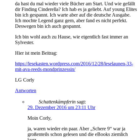
da hast du mal wieder viele Bücher am Start. Und wie gefällt
dir Finding Cinderella? Ich hab es ja geliebt. Auf young Elites
bin ich gespannt. Ich warte aber auf die deutsche Ausgabe.
Ich mochte Legend ganz gern, aber fand es nicht perfekt.
Deswegen bin ich auch gespannt.
Ich bin wohl auch zu Hause, wie eigentlich fast immer an
Sylvester.
Hier ist mein Beitrag:
https://lesekasten.wordpress.com/2016/12/28/leselaunen-33-
mit-ava-reeds-mondprinzessin/
LG Corly
Antworten
Schattenkämpferin
sagt:
29. Dezember 2016 um 23:11 Uhr
Moin Corly,
ja, waren wieder ein paar. Aber „Schere 9“ war ja
großenteils schon gelesen und die eBooks ziemlich
kurz.