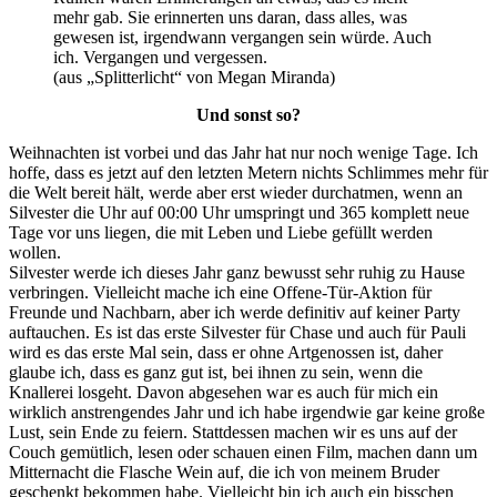
mehr gab. Sie erinnerten uns daran, dass alles, was
gewesen ist, irgendwann vergangen sein würde. Auch
ich. Vergangen und vergessen.
(aus „Splitterlicht“ von Megan Miranda)
Und sonst so?
Weihnachten ist vorbei und das Jahr hat nur noch wenige Tage. Ich
hoffe, dass es jetzt auf den letzten Metern nichts Schlimmes mehr für
die Welt bereit hält, werde aber erst wieder durchatmen, wenn an
Silvester die Uhr auf 00:00 Uhr umspringt und 365 komplett neue
Tage vor uns liegen, die mit Leben und Liebe gefüllt werden
wollen.
Silvester werde ich dieses Jahr ganz bewusst sehr ruhig zu Hause
verbringen. Vielleicht mache ich eine Offene-Tür-Aktion für
Freunde und Nachbarn, aber ich werde definitiv auf keiner Party
auftauchen. Es ist das erste Silvester für Chase und auch für Pauli
wird es das erste Mal sein, dass er ohne Artgenossen ist, daher
glaube ich, dass es ganz gut ist, bei ihnen zu sein, wenn die
Knallerei losgeht. Davon abgesehen war es auch für mich ein
wirklich anstrengendes Jahr und ich habe irgendwie gar keine große
Lust, sein Ende zu feiern. Stattdessen machen wir es uns auf der
Couch gemütlich, lesen oder schauen einen Film, machen dann um
Mitternacht die Flasche Wein auf, die ich von meinem Bruder
geschenkt bekommen habe. Vielleicht bin ich auch ein bisschen