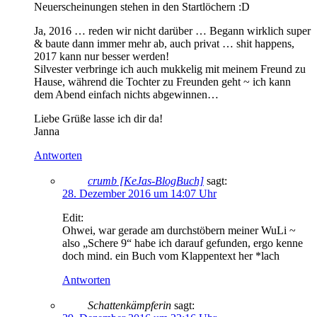
Neuerscheinungen stehen in den Startlöchern :D
Ja, 2016 … reden wir nicht darüber … Begann wirklich super
& baute dann immer mehr ab, auch privat … shit happens,
2017 kann nur besser werden!
Silvester verbringe ich auch mukkelig mit meinem Freund zu
Hause, während die Tochter zu Freunden geht ~ ich kann
dem Abend einfach nichts abgewinnen…
Liebe Grüße lasse ich dir da!
Janna
Antworten
crumb [KeJas-BlogBuch]
sagt:
28. Dezember 2016 um 14:07 Uhr
Edit:
Ohwei, war gerade am durchstöbern meiner WuLi ~
also „Schere 9“ habe ich darauf gefunden, ergo kenne
doch mind. ein Buch vom Klappentext her *lach
Antworten
Schattenkämpferin
sagt: