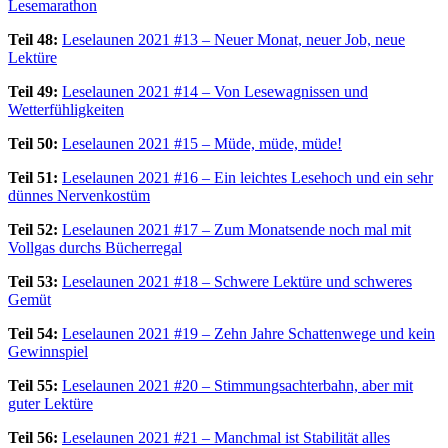
Lesemarathon
Teil 48:
Leselaunen 2021 #13 – Neuer Monat, neuer Job, neue
Lektüre
Teil 49:
Leselaunen 2021 #14 – Von Lesewagnissen und
Wetterfühligkeiten
Teil 50:
Leselaunen 2021 #15 – Müde, müde, müde!
Teil 51:
Leselaunen 2021 #16 – Ein leichtes Lesehoch und ein sehr
dünnes Nervenkostüm
Teil 52:
Leselaunen 2021 #17 – Zum Monatsende noch mal mit
Vollgas durchs Bücherregal
Teil 53:
Leselaunen 2021 #18 – Schwere Lektüre und schweres
Gemüt
Teil 54:
Leselaunen 2021 #19 – Zehn Jahre Schattenwege und kein
Gewinnspiel
Teil 55:
Leselaunen 2021 #20 – Stimmungsachterbahn, aber mit
guter Lektüre
Teil 56:
Leselaunen 2021 #21 – Manchmal ist Stabilität alles