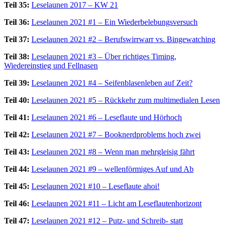
Teil 35:
Leselaunen 2017 – KW 21
Teil 36:
Leselaunen 2021 #1 – Ein Wiederbelebungsversuch
Teil 37:
Leselaunen 2021 #2 – Berufswirrwarr vs. Bingewatching
Teil 38:
Leselaunen 2021 #3 – Über richtiges Timing,
Wiedereinstieg und Fellnasen
Teil 39:
Leselaunen 2021 #4 – Seifenblasenleben auf Zeit?
Teil 40:
Leselaunen 2021 #5 – Rückkehr zum multimedialen Lesen
Teil 41:
Leselaunen 2021 #6 – Leseflaute und Hörhoch
Teil 42:
Leselaunen 2021 #7 – Booknerdproblems hoch zwei
Teil 43:
Leselaunen 2021 #8 – Wenn man mehrgleisig fährt
Teil 44:
Leselaunen 2021 #9 – wellenförmiges Auf und Ab
Teil 45:
Leselaunen 2021 #10 – Leseflaute ahoi!
Teil 46:
Leselaunen 2021 #11 – Licht am Leseflautenhorizont
Teil 47:
Leselaunen 2021 #12 – Putz- und Schreib- statt