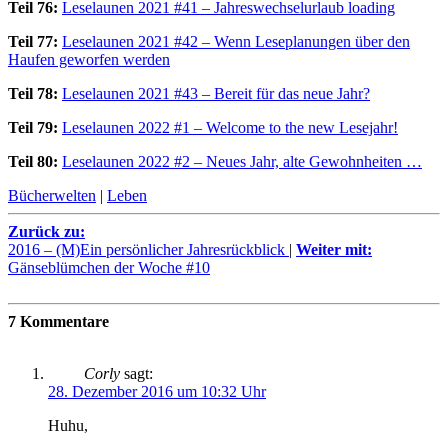
Teil 76:
Leselaunen 2021 #41 – Jahreswechselurlaub loading
Teil 77:
Leselaunen 2021 #42 – Wenn Leseplanungen über den
Haufen geworfen werden
Teil 78:
Leselaunen 2021 #43 – Bereit für das neue Jahr?
Teil 79:
Leselaunen 2022 #1 – Welcome to the new Lesejahr!
Teil 80:
Leselaunen 2022 #2 – Neues Jahr, alte Gewohnheiten …
Bücherwelten
|
Leben
Zurück zu:
2016 – (M)Ein persönlicher Jahresrückblick
|
Weiter mit:
Gänseblümchen der Woche #10
7 Kommentare
Corly
sagt:
28. Dezember 2016 um 10:32 Uhr
Huhu,