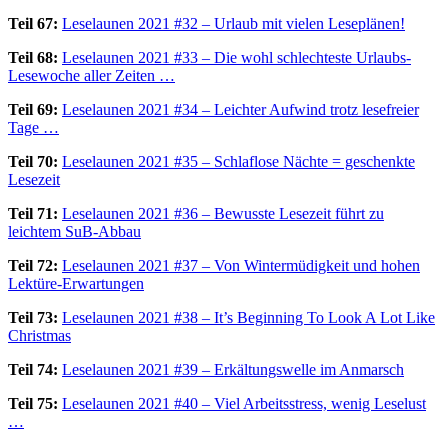
Teil 67:
Leselaunen 2021 #32 – Urlaub mit vielen Leseplänen!
Teil 68:
Leselaunen 2021 #33 – Die wohl schlechteste Urlaubs-
Lesewoche aller Zeiten …
Teil 69:
Leselaunen 2021 #34 – Leichter Aufwind trotz lesefreier
Tage …
Teil 70:
Leselaunen 2021 #35 – Schlaflose Nächte = geschenkte
Lesezeit
Teil 71:
Leselaunen 2021 #36 – Bewusste Lesezeit führt zu
leichtem SuB-Abbau
Teil 72:
Leselaunen 2021 #37 – Von Wintermüdigkeit und hohen
Lektüre-Erwartungen
Teil 73:
Leselaunen 2021 #38 – It’s Beginning To Look A Lot Like
Christmas
Teil 74:
Leselaunen 2021 #39 – Erkältungswelle im Anmarsch
Teil 75:
Leselaunen 2021 #40 – Viel Arbeitsstress, wenig Leselust
…