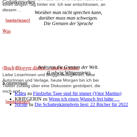
Gedankenwelten
einen langen Tag hinter mir. Ich war entschlossen, an
diesem ...
Worüber man nicht sprechen kann,
darüber muss man schweigen.
[weiterlesen]
Die Grenzen der Sprache
Was
(Buch)Blogger dürfen ... und was nicht.
bedeuten die Grenzen der Welt.
(Ludwig Wittgenstein)
Liebe LeserInnen und BloggerkollegInnen, liebe
AutorInnen und Verlage, heute Morgen bin ich bei
Kommentare
Twitter zufällig über eine Diskussion gestolpert, die
mich erst ...
Kalea
zu
Fünfzehn Tage sind für immer (Vitor Martins)
KRIEGERIN
zu
Wenn ich einen Wunsch frei hätte …
[weiterlesen]
Nicole
zu
Die Schattenkämpferin liest: 22 Bücher für 2022