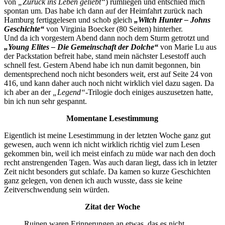
von
„Zurück ins Leben geliebt“
) rumliegen und entschied mich
spontan um. Das habe ich dann auf der Heimfahrt zurück nach
Hamburg fertiggelesen und schob gleich
„Witch Hunter – Johns
Geschichte“
von Virginia Boecker (80 Seiten) hinterher.
Und da ich vorgestern Abend dann noch dem Sturm getrotzt und
„Young Elites – Die Gemeinschaft der Dolche“
von Marie Lu aus
der Packstation befreit habe, stand mein nächster Lesestoff auch
schnell fest. Gestern Abend habe ich nun damit begonnen, bin
dementsprechend noch nicht besonders weit, erst auf Seite 24 von
416, und kann daher auch noch nicht wirklich viel dazu sagen. Da
ich aber an der
„Legend“
-Trilogie doch einiges auszusetzen hatte,
bin ich nun sehr gespannt.
Momentane Lesestimmung
Eigentlich ist meine Lesestimmung in der letzten Woche ganz gut
gewesen, auch wenn ich nicht wirklich richtig viel zum Lesen
gekommen bin, weil ich meist einfach zu müde war nach den doch
recht anstrengenden Tagen. Was auch daran liegt, dass ich in letzter
Zeit nicht besonders gut schlafe. Da kamen so kurze Geschichten
ganz gelegen, von denen ich auch wusste, dass sie keine
Zeitverschwendung sein würden.
Zitat der Woche
Ruinen waren Erinnerungen an etwas, das es nicht