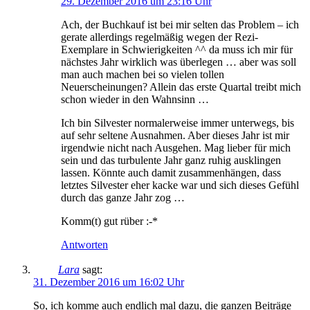
29. Dezember 2016 um 23:16 Uhr
Ach, der Buchkauf ist bei mir selten das Problem – ich
gerate allerdings regelmäßig wegen der Rezi-
Exemplare in Schwierigkeiten ^^ da muss ich mir für
nächstes Jahr wirklich was überlegen … aber was soll
man auch machen bei so vielen tollen
Neuerscheinungen? Allein das erste Quartal treibt mich
schon wieder in den Wahnsinn …
Ich bin Silvester normalerweise immer unterwegs, bis
auf sehr seltene Ausnahmen. Aber dieses Jahr ist mir
irgendwie nicht nach Ausgehen. Mag lieber für mich
sein und das turbulente Jahr ganz ruhig ausklingen
lassen. Könnte auch damit zusammenhängen, dass
letztes Silvester eher kacke war und sich dieses Gefühl
durch das ganze Jahr zog …
Komm(t) gut rüber :-*
Antworten
Lara
sagt:
31. Dezember 2016 um 16:02 Uhr
So, ich komme auch endlich mal dazu, die ganzen Beiträge